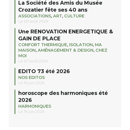
La Société des Amis du Musée
Crozatier fête ses 40 ans
ASSOCIATIONS
,
ART
,
CULTURE
Le 09 août 2026
Une RENOVATION ENERGETIQUE &
GAIN DE PLACE
CONFORT THERMIQUE
,
ISOLATION
,
MA
MAISON
,
AMÉNAGEMENT & DESIGN
,
CHEZ
MOI
Le 07 août 2026
EDITO 73 été 2026
NOS EDITOS
Le 19 juin 2026
horoscope des harmoniques été
2026
HARMONIQUES
Le 19 juin 2026