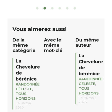
patients. De nombreux lots locaux
Le plan d’eau est 
sont à gagner, sélectionnés auprès
canoé / kayak 1 à
de commerçants, artisans et
solo, duo ou géan
partenaires de notre territoire : tirage
personnes. […]
public Samedi 26 septembre 2026 à
ue
Vous aimerez aussi
12h à […]
De la
Avec le
Du même
même
même
auteur
catégorie
mot-clé
La
La
Chevelure
Chevelure
de
de
bérénice
bérénice
RANDONNÉE
CÉLESTE
,
RANDONNÉE
TOUS
CÉLESTE
,
HORIZONS
TOUS
Le 04 mai
HORIZONS
2026
Le 04 mai
2026