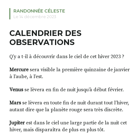
RANDONNÉE CÉLESTE
Le 14 décembre 2023
RECHERCHER
S'ABONNER
CALENDRIER DES
S'INSCRIRE À LA NEWSLETTER
OBSERVATIONS
FACEBOOK
INSTAGRAM
LINKEDIN
YOUTUBE
Q’y a t-il à découvrir dans le ciel de cet hiver 2023 ?
Mercure
sera visible la première quinzaine de janvier
à l’aube, à l’est.
Venus
se lèvera en fin de nuit jusqu’à début février.
Mars
se lèvera en toute fin de nuit durant tout l’hiver,
autant dire que la planète rouge sera très discrète.
Jupiter
est dans le ciel une large partie de la nuit cet
hiver, mais disparaîtra de plus en plus tôt.