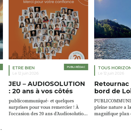
ETRE BIEN
PUBLI-RÉDAC
TOUS HORIZO
Le 12 juin 2026
Le 12 juin 2026
JEU – AUDIOSOLUTION
Retournac 
: 20 ans à vos côtés
bord de Lo
publicommuniqué- et quelques
PUBLICOMMUNIQU
surprises pour vous remercier ! À
pleine nature a l
l’occasion des 20 ans d’Audiosolution,
magnifique plan d
nous avons le plaisir d’organiser un
de rivière qui s’é
grand tirage au sort réservé à nos
plus d’un kilomètr