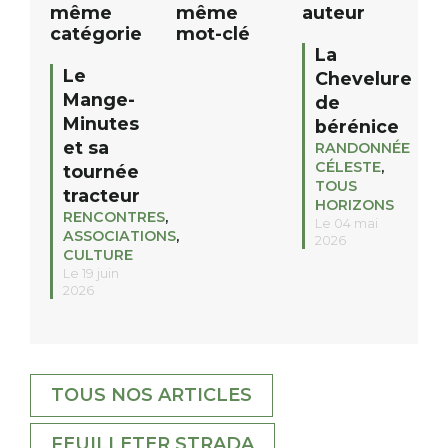
même
même
auteur
catégorie
mot-clé
La
Le
Chevelure
Mange-
de
Minutes
bérénice
et sa
RANDONNÉE
CÉLESTE
,
tournée
TOUS
tracteur
HORIZONS
RENCONTRES
,
Le 04 mai
ASSOCIATIONS
,
2026
CULTURE
Le 19 juin
2026
TOUS NOS ARTICLES
FEUILLETER STRADA