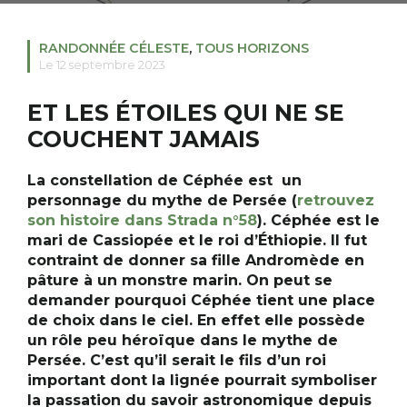
RANDONNÉE CÉLESTE
,
TOUS HORIZONS
Le 12 septembre 2023
RECHERCHER
S'ABONNER
S'INSCRIRE À LA NEWSLETTER
ET LES ÉTOILES QUI NE SE
FACEBOOK
INSTAGRAM
LINKEDIN
YOUTUBE
COUCHENT JAMAIS
La constellation de Céphée est un
personnage du mythe de Persée (
retrouvez
son histoire dans Strada n°58
). Céphée est le
mari de Cassiopée et le roi d’Éthiopie. I
l
fut
contraint de donner sa fille Andromède en
pâture à un monstre marin. On peut se
demander pourquoi Céphée tient une place
de choix dans le ciel
.
En effet elle possède
un rôle peu héroïque dans le mythe de
Persée. C’est qu’il serait le fils d’un roi
important dont la lignée pourrait symboliser
la passation du savoir astronomique
depuis