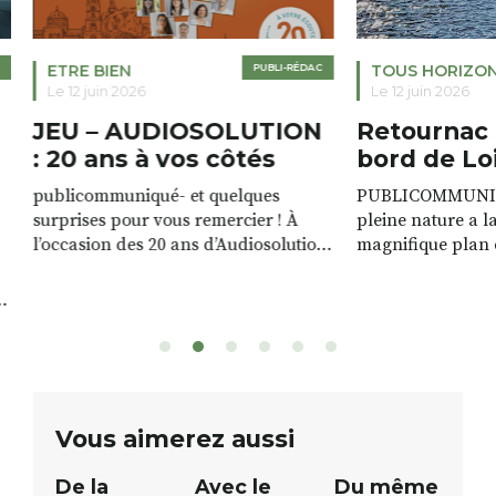
ETRE BIEN
PUBLI-RÉDAC
TOUS HORIZO
Le 12 juin 2026
Le 12 juin 2026
JEU – AUDIOSOLUTION
Retournac 
: 20 ans à vos côtés
bord de Lo
publicommuniqué- et quelques
PUBLICOMMUNIQU
surprises pour vous remercier ! À
pleine nature a l
l’occasion des 20 ans d’Audiosolution,
magnifique plan d
nous avons le plaisir d’organiser un
de rivière qui s’é
grand tirage au sort réservé à nos
plus d’un kilomètr
patients. De nombreux lots locaux
Le plan d’eau est 
sont à gagner, sélectionnés auprès
canoé / kayak 1 à
de commerçants, artisans et
solo, duo ou géan
partenaires de notre territoire : tirage
personnes. […]
public Samedi 26 septembre 2026 à
ue
Vous aimerez aussi
12h à […]
De la
Avec le
Du même