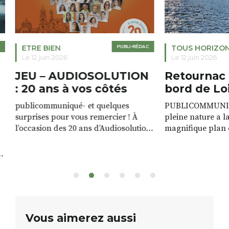
ETRE BIEN
PUBLI-RÉDAC
TOUS HORIZO
Le 12 juin 2026
Le 12 juin 2026
JEU – AUDIOSOLUTION
Retournac 
: 20 ans à vos côtés
bord de Lo
publicommuniqué- et quelques
PUBLICOMMUNIQU
surprises pour vous remercier ! À
pleine nature a l
l’occasion des 20 ans d’Audiosolution,
magnifique plan d
nous avons le plaisir d’organiser un
de rivière qui s’é
grand tirage au sort réservé à nos
plus d’un kilomètr
patients. De nombreux lots locaux
Le plan d’eau est 
sont à gagner, sélectionnés auprès
canoé / kayak 1 à
de commerçants, artisans et
solo, duo ou géan
partenaires de notre territoire : tirage
personnes. […]
public Samedi 26 septembre 2026 à
ue
Vous aimerez aussi
12h à […]