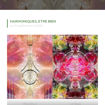
RECHERCHER
S'ABONNER
HARMONIQUES
,
ETRE BIEN
S'INSCRIRE À LA NEWSLETTER
Le 12 septembre 2023
FACEBOOK
INSTAGRAM
LINKEDIN
YOUTUBE
L’Occident
La Rose