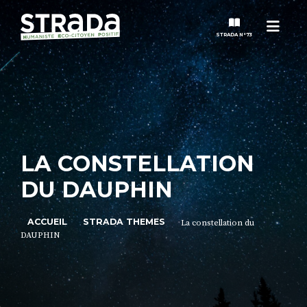
Menu
STRADA N°73
STRADA
MAGAZINES
LA CONSTELLATION
NOS THÈMES
DU DAUPHIN
STRADA’DATES
ACCUEIL
STRADA THEMES
La constellation du
DAUPHIN
ALTER STRADA
ROSÉE DE MAI