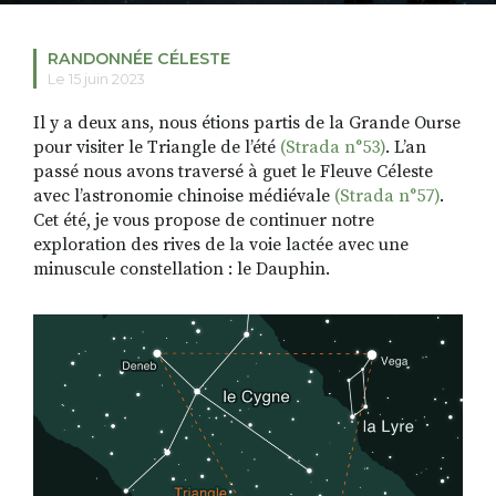
RANDONNÉE CÉLESTE
Le 15 juin 2023
RECHERCHER
S'ABONNER
S'INSCRIRE À LA NEWSLETTER
Il y a deux ans, nous étions partis de la Grande Ourse
pour visiter le Triangle de l’été
(Strada n°53)
. L’an
FACEBOOK
INSTAGRAM
LINKEDIN
YOUTUBE
passé nous avons traversé à guet le Fleuve Céleste
avec l’astronomie chinoise médiévale
(Strada n°57)
.
Cet été, je vous propose de continuer notre
exploration des rives de la voie lactée avec une
minuscule constellation : le Dauphin.