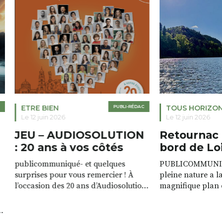
ETRE BIEN
PUBLI-RÉDAC
TOUS HORIZO
Le 12 juin 2026
Le 12 juin 2026
JEU – AUDIOSOLUTION
Retournac 
: 20 ans à vos côtés
bord de Lo
publicommuniqué- et quelques
PUBLICOMMUNIQU
surprises pour vous remercier ! À
pleine nature a l
l’occasion des 20 ans d’Audiosolution,
magnifique plan d
nous avons le plaisir d’organiser un
de rivière qui s’é
grand tirage au sort réservé à nos
plus d’un kilomètr
patients. De nombreux lots locaux
Le plan d’eau est 