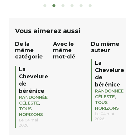
sont à gagner, sélectionnés auprès
canoé / kayak 1 à
de commerçants, artisans et
solo, duo ou géan
partenaires de notre territoire : tirage
personnes. […]
public Samedi 26 septembre 2026 à
ue
Vous aimerez aussi
12h à […]
De la
Avec le
Du même
même
même
auteur
catégorie
mot-clé
La
La
Chevelure
Chevelure
de
de
bérénice
bérénice
RANDONNÉE
CÉLESTE
,
RANDONNÉE
TOUS
CÉLESTE
,
HORIZONS
TOUS
Le 04 mai
HORIZONS
2026
Le 04 mai
2026