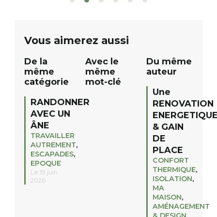
de commerçants, artisans et
solo, duo ou géan
partenaires de notre territoire : tirage
personnes. […]
public Samedi 26 septembre 2026 à
ue
Vous aimerez aussi
12h à […]
De la
Avec le
Du même
même
même
auteur
catégorie
mot-clé
Une
RANDONNER
RENOVATION
AVEC UN
ENERGETIQU
ÂNE
& GAIN
TRAVAILLER
DE
AUTREMENT
,
PLACE
ESCAPADES
,
CONFORT
EPOQUE
THERMIQUE
,
Le 19 juin
ISOLATION
,
2026
MA
MAISON
,
AMÉNAGEMENT
& DESIGN
,