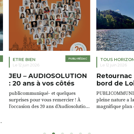
ETRE BIEN
PUBLI-RÉDAC
TOUS HORIZO
Le 12 juin 2026
Le 12 juin 2026
JEU – AUDIOSOLUTION
Retournac 
: 20 ans à vos côtés
bord de Lo
publicommuniqué- et quelques
PUBLICOMMUNIQU
surprises pour vous remercier ! À
pleine nature a l
l’occasion des 20 ans d’Audiosolution,
magnifique plan d
nous avons le plaisir d’organiser un
de rivière qui s’é
grand tirage au sort réservé à nos
plus d’un kilomètr
patients. De nombreux lots locaux
Le plan d’eau est 
sont à gagner, sélectionnés auprès
canoé / kayak 1 à