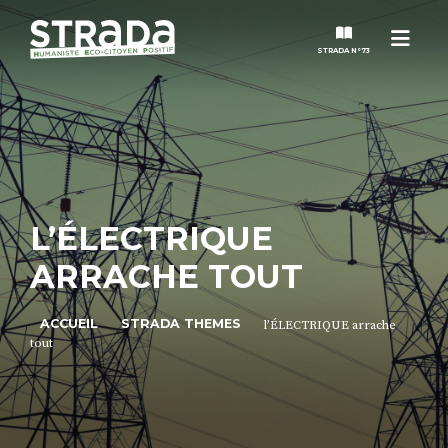
Men
STRADA N°73
STRADA
MAGAZINES
L’ÉLECTRIQUE
NOS THÈMES
ARRACHE TOUT
STRADA’DATES
ACCUEIL
STRADA THEMES
l’ÉLECTRIQUE arrache
tout
ALTER STRADA
ROSÉE DE MAI