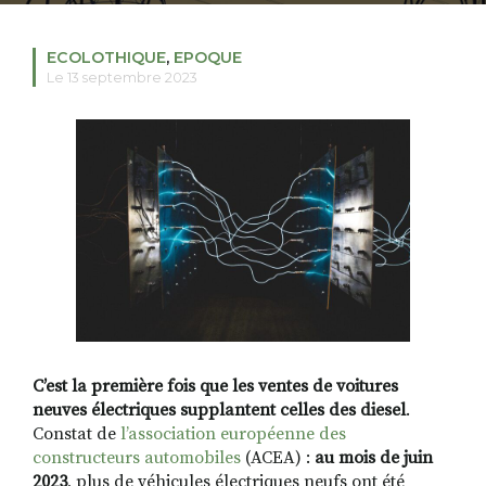
ECOLOTHIQUE
,
EPOQUE
Le 13 septembre 2023
RECHERCHER
S'ABONNER
S'INSCRIRE À LA NEWSLETTER
FACEBOOK
INSTAGRAM
LINKEDIN
YOUTUBE
C’est la première fois que les ventes de voitures
neuves électriques supplantent celles des diesel
.
Constat de
l’association européenne des
constructeurs automobiles
(ACEA) :
au mois de juin
2023
, plus de véhicules électriques neufs ont été