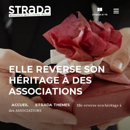
Men
STRADA N°73
STRADA
MAGAZINES
ELLE REVERSE SON
NOS THÈMES
HÉRITAGE À DES
STRADA’DATES
ASSOCIATIONS
ALTER STRADA
ACCUEIL
STRADA THEMES
Elle reverse son héritage à
des ASSOCIATIONS
ROSÉE DE MAI