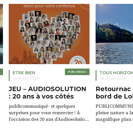
ETRE BIEN
PUBLI-RÉDAC
TOUS HORIZO
Le 12 juin 2026
Le 12 juin 2026
JEU – AUDIOSOLUTION
Retournac 
: 20 ans à vos côtés
bord de Lo
publicommuniqué- et quelques
PUBLICOMMUNIQU
surprises pour vous remercier ! À
pleine nature a l
l’occasion des 20 ans d’Audiosolution,
magnifique plan d
nous avons le plaisir d’organiser un
de rivière qui s’é
grand tirage au sort réservé à nos
plus d’un kilomètr