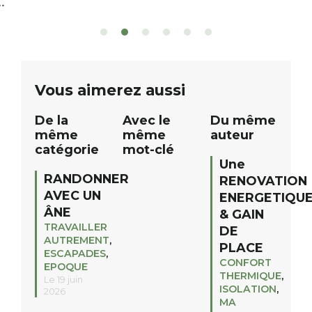
patients. De nombreux lots locaux
Le plan d’eau est 
sont à gagner, sélectionnés auprès
canoé / kayak 1 à
de commerçants, artisans et
solo, duo ou géan
partenaires de notre territoire : tirage
personnes. […]
public Samedi 26 septembre 2026 à
ue
Vous aimerez aussi
12h à […]
De la
Avec le
Du même
même
même
auteur
catégorie
mot-clé
Une
RANDONNER
RENOVATION
AVEC UN
ENERGETIQU
ÂNE
& GAIN
TRAVAILLER
DE
AUTREMENT
,
PLACE
ESCAPADES
,
CONFORT
EPOQUE
THERMIQUE
,
Le 19 juin
ISOLATION
,
2026
MA