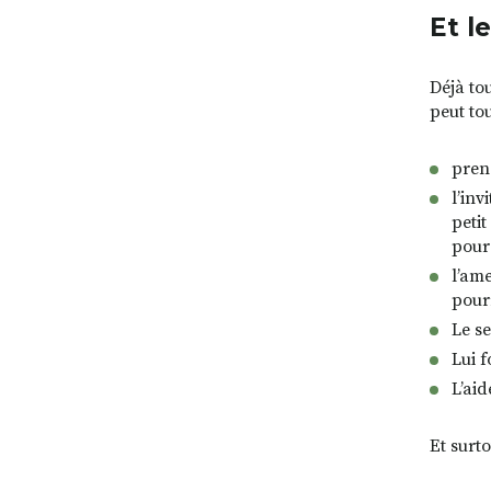
Et l
Déjà to
peut to
pren
l’inv
peti
pour
l’ame
pourr
Le se
Lui f
L’ai
Et surt