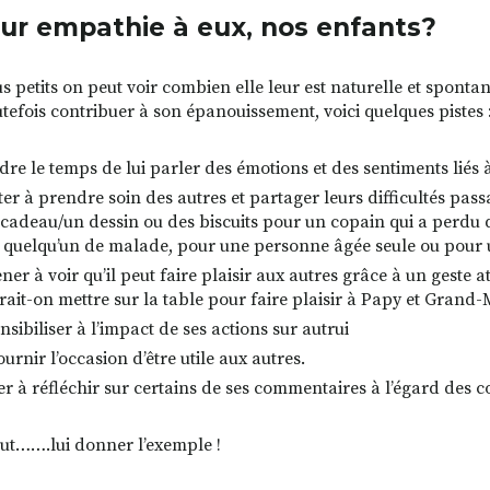
eur empathie à eux, nos enfants?
us petits on peut voir combien elle leur est naturelle et spont
utefois contribuer à son épanouissement, voici quelques pistes 
dre le temps de lui parler des émotions et des sentiments liés
iter à prendre soin des autres et partager leurs difficultés pas
t cadeau/un dessin ou des biscuits pour un copain qui a perdu q
 quelqu’un de malade, pour une personne âgée seule ou pour u
ner à voir qu’il peut faire plaisir aux autres grâce à un geste at
ait-on mettre sur la table pour faire plaisir à Papy et Grand-
nsibiliser à l’impact de ses actions sur autrui
ournir l’occasion d’être utile aux autres.
der à réfléchir sur certains de ses commentaires à l’égard des 
out…….lui donner l’exemple !