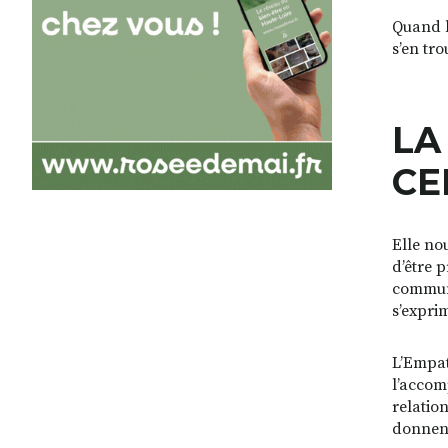
Quand l’
s’en tr
LA
CE
Elle no
d’être 
communi
s’exprim
L’Empat
l’accom
relation
donnent