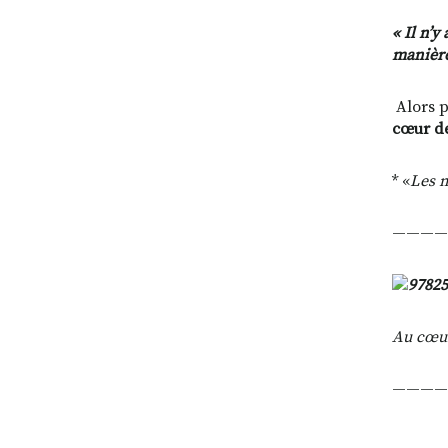
« Il n’
manière
Alors 
cœur de
* «
Les m
————
Au cœur
————