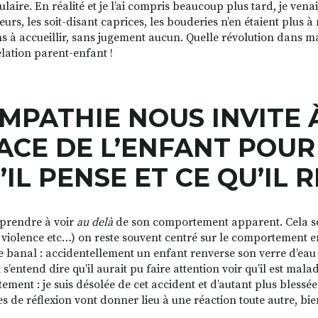
laire. En réalité et je l’ai compris beaucoup plus tard, je vena
leurs, les soit-disant caprices, les bouderies n’en étaient plus
s à accueillir, sans jugement aucun. Quelle révolution dans m
elation parent-enfant !
EMPATHIE
NOUS INVITE 
ACE DE L’ENFANT POU
’IL PENSE ET CE QU’IL 
pprendre à voir
au delà
de son comportement apparent. Cela semb
, violence etc…) on reste souvent centré sur le comportement en
 banal : accidentellement un enfant renverse son verre d’eau
 s’entend dire qu’il aurait pu faire attention voir qu’il est mala
ement : je suis désolée de cet accident et d’autant plus blessé
s de réflexion vont donner lieu à une réaction toute autre, bie