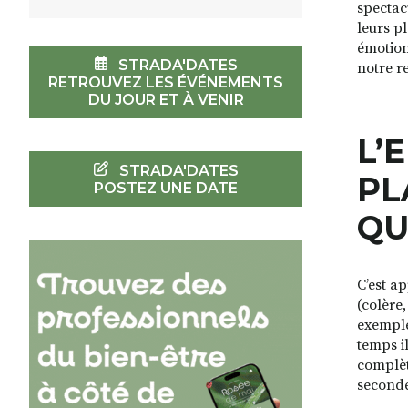
spectacu
leurs p
émotion
STRADA'DATES
notre r
RETROUVEZ LES ÉVÉNEMENTS
DU JOUR ET À VENIR
L’
STRADA'DATES
PL
POSTEZ UNE DATE
QU
C’est a
(colère
exemple
temps il
complèt
seconde