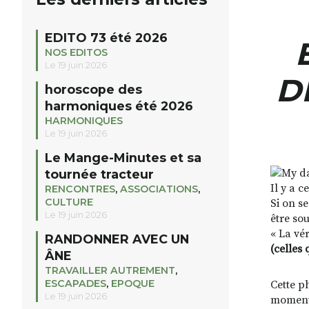
EDITO 73 été 2026
NOS EDITOS
Le 19 juin 2026
D
horoscope des
harmoniques été 2026
HARMONIQUES
Le 19 juin 2026
Le Mange-Minutes et sa
tournée tracteur
Il y a 
RENCONTRES
,
ASSOCIATIONS
,
CULTURE
Si on s
Le 19 juin 2026
être sou
« La vér
RANDONNER AVEC UN
(celles 
ÂNE
TRAVAILLER AUTREMENT
,
ESCAPADES
,
EPOQUE
Cette p
Le 19 juin 2026
moment 