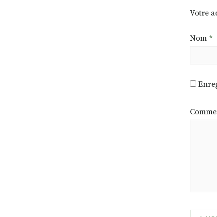
Votre a
Nom
*
Enreg
Commen