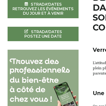
STRADA'DATES
DA
RETROUVEZ LES ÉVÉNEMENTS
DU JOUR ET À VENIR
SO
CO
STRADA'DATES
POSTEZ UNE DATE
Verr
L’attit
plein pl
parents
Une 