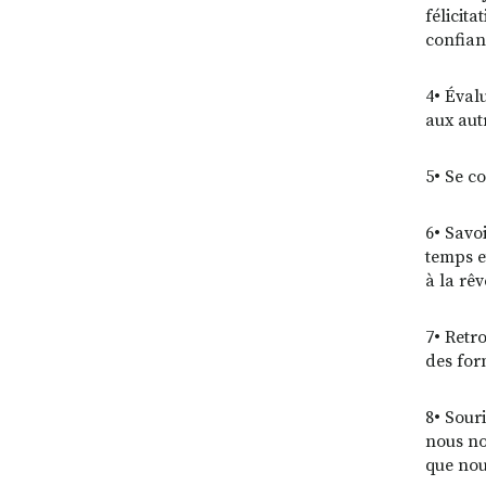
félicit
confian
4• Éval
aux aut
5• Se c
6•
Savoi
temps et
à la rê
7• Retr
des for
8•
Sourie
nous no
que nou