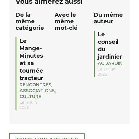
Vous aimerez aussi
cours d’eau, le vent. S’appuyer sur
tournées avec un
ces ressources, c’est maximiser les
[…]
De la
Avec le
Du même
retombées […]
même
même
auteur
catégorie
mot-clé
Le
Le
conseil
Mange-
du
Minutes
jardinier
et sa
AU JARDIN
Le 28 juin
tournée
2023
tracteur
RENCONTRES
,
ASSOCIATIONS
,
CULTURE
Le 19 juin
2026