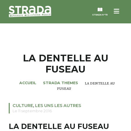
Menu
STRADA N°73
STRADA
MAGAZINES
LA DENTELLE AU
FUSEAU
NOS THÈMES
ACCUEIL
STRADA THEMES
LA DENTELLE AU
STRADA’DATES
FUSEAU
ALTER STRADA
CULTURE
,
LES UNS LES AUTRES
Le 11 septembre 2016
ROSÉE DE MAI
LA DENTELLE AU FUSEAU