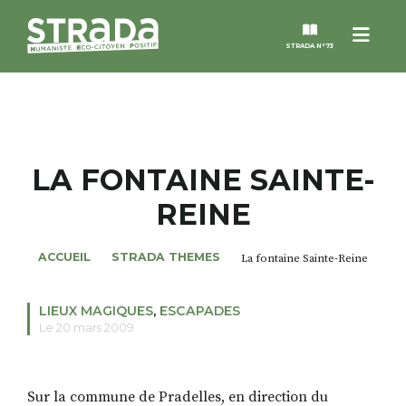
Menu
STRADA N°73
STRADA
MAGAZINES
LA FONTAINE SAINTE-
REINE
NOS THÈMES
ACCUEIL
STRADA THEMES
La fontaine Sainte-Reine
STRADA’DATES
LIEUX MAGIQUES
,
ESCAPADES
ALTER STRADA
Le 20 mars 2009
ROSÉE DE MAI
Sur la commune de Pradelles, en direction du