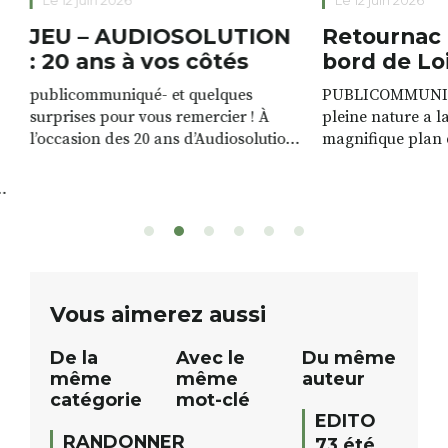
Le 12 juin 2026
Le 12 juin 2026
JEU – AUDIOSOLUTION
Retournac 
: 20 ans à vos côtés
bord de Lo
publicommuniqué- et quelques
PUBLICOMMUNIQU
surprises pour vous remercier ! À
pleine nature a l
l’occasion des 20 ans d’Audiosolution,
magnifique plan d
nous avons le plaisir d’organiser un
de rivière qui s’é
grand tirage au sort réservé à nos
plus d’un kilomètr
patients. De nombreux lots locaux
Le plan d’eau est 
sont à gagner, sélectionnés auprès
canoé / kayak 1 à
de commerçants, artisans et
solo, duo ou géan
partenaires de notre territoire : tirage
personnes. […]
public Samedi 26 septembre 2026 à
ue
Vous aimerez aussi
12h à […]
De la
Avec le
Du même
même
même
auteur
catégorie
mot-clé
EDITO
RANDONNER
73 été