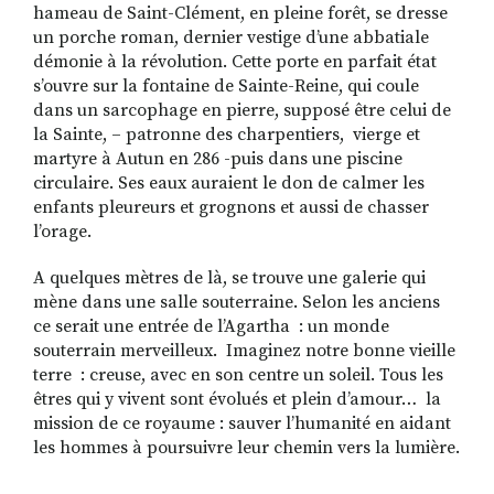
hameau de Saint-Clément, en pleine forêt, se dresse
un porche roman, dernier vestige d’une abbatiale
démonie à la révolution. Cette porte en parfait état
s’ouvre sur la fontaine de Sainte-Reine, qui coule
RECHERCHER
S'ABONNER
dans un sarcophage en pierre, supposé être celui de
S'INSCRIRE À LA NEWSLETTER
la Sainte, – patronne des charpentiers, vierge et
FACEBOOK
INSTAGRAM
LINKEDIN
YOUTUBE
martyre à Autun en 286 -puis dans une piscine
circulaire. Ses eaux auraient le don de calmer les
enfants pleureurs et grognons et aussi de chasser
l’orage.
A quelques mètres de là, se trouve une galerie qui
mène dans une salle souterraine. Selon les anciens
ce serait une entrée de l’Agartha : un monde
souterrain merveilleux. Imaginez notre bonne vieille
terre : creuse, avec en son centre un soleil. Tous les
êtres qui y vivent sont évolués et plein d’amour… la
mission de ce royaume : sauver l’humanité en aidant
les hommes à poursuivre leur chemin vers la lumière.