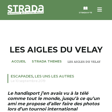
Menu
STRADA N°73
STRADA
MAGAZINES
LES AIGLES DU VELAY
NOS THÈMES
ACCUEIL
STRADA THEMES
LES AIGLES DU VELAY
STRADA’DATES
ESCAPADES
,
LES UNS LES AUTRES
Le 10 septembre 2019
ALTER STRADA
Le
h
andisport
j’en avais vu à la télé
comme tout le monde, jusqu’à ce qu’un
ROSÉE DE MAI
ami me propose d’aller faire des photos
lors d’un tournoi international