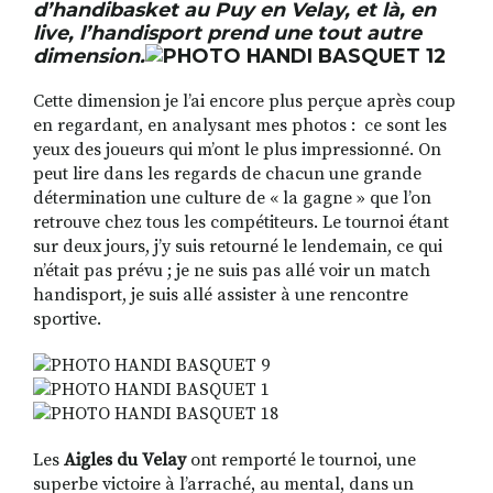
d’
handibasket
au
Puy en Velay
, et là, en
live,
l’ha
ndisport prend une tout autre
dimension.
RECHERCHER
S'ABONNER
Cette dimension je l’ai encore plus perçue après coup
S'INSCRIRE À LA NEWSLETTER
en regardant, en analysant mes photos :
ce sont les
yeux des joueurs qui m’ont le plus impressionné. On
FACEBOOK
INSTAGRAM
LINKEDIN
YOUTUBE
peut lire dans les regards de
chacun une grande
détermination une culture de « la gagne » que l’on
retrouve chez tous les compétiteurs. Le tournoi étant
sur deux jours, j’y suis retourné le lendemain, ce qui
n’était pas prévu ; je ne suis pas allé voir un match
handisport, je suis allé assister à une rencontre
sportive.
Les
Aigles du Velay
ont remporté le tournoi, une
superbe victoire à l’arraché, au mental, dans un