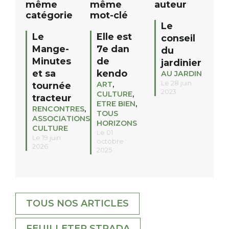
même
même
auteur
catégorie
mot-clé
Le
Le
Elle est
conseil
Mange-
7e dan
du
Minutes
de
jardinier
et sa
kendo
AU JARDIN
Le 28 juin
ART
,
tournée
2023
CULTURE
,
tracteur
ETRE BIEN
,
RENCONTRES
,
TOUS
ASSOCIATIONS
,
HORIZONS
CULTURE
Le 01
Le 19 juin
octobre
2026
2025
TOUS NOS ARTICLES
FEUILLETER STRADA