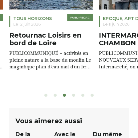
TOUS HORIZONS
PUBLI-RÉDAC
EPOQUE
,
ART D
Le 12 juin 2026
Le 11 juin 2026
Retournac Loisirs en
INTERMAR
bord de Loire
CHAMBON 
PUBLICOMMUNIQUÉ – activités en
PUBLICOMMUNI
pleine nature a la base du moulin Le
NOUVEAUX SERVI
n,
magnifique plan d’eau nait d’un bras
Intermarché, on n
de rivière qui s’étire avec grâce sur
commerce, on pr
plus d’un kilomètre. Plaisirs de l’eau
clients. Notre mag
Le plan d’eau est à explorer : en
lieu de vie, de re
canoé / kayak 1 à 3 places, en paddle
toujours plus de 
solo, duo ou géant jusqu’à 8
Patricia VALETTE 
ge
personnes. […]
batteries nomade
votre téléphone 
Vous aimerez aussi
De la
Avec le
Du même