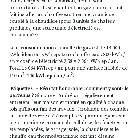
toutes les pièces de la maison, dont il sont
propriétaires. Ils se chauffent au gaz naturel et ont
fait installer un chauffe-eau thermodynamique
couplé à la chaudière (pour 3 unités de chaleur
produites, une seule unité d’électricité est
consommée).
Leur consommation annuelle de gaz est de 14 000
kWh, idem en KWh ep. Leur chauffe-eau : 800 kWh /
an x coef. de l’électricité 2,58 = 2 064 kW
h ep / an.
Total 16 064 kW
h ep
/ an pour une surface habitée de
2
2
110 m
.
146 kWh ep / an / m
.
Etiquette C – Résultat honorable : comment y sont-ils
parvenus ?
Simone et André ont régulièrement
entretenu leur maison et monté en qualité à chaque
fois qu’ils ont fait des travaux : l’isolation des combles
en laine de verre a été remplacée par une épaisseur
bien supérieure en ouate de cellulose, les fenêtres ont
été remplacées, le garage isolé, la chaudière et le
chauffe-eau thermodynamique ont une dizaine