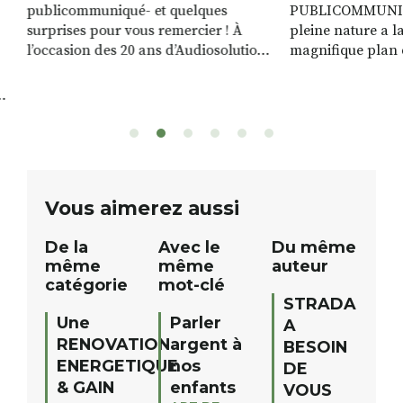
publicommuniqué- et quelques
PUBLICOMMUNIQU
surprises pour vous remercier ! À
pleine nature a l
l’occasion des 20 ans d’Audiosolution,
magnifique plan d
nous avons le plaisir d’organiser un
de rivière qui s’é
grand tirage au sort réservé à nos
plus d’un kilomètr
patients. De nombreux lots locaux
Le plan d’eau est 
sont à gagner, sélectionnés auprès
canoé / kayak 1 à
de commerçants, artisans et
solo, duo ou géan
partenaires de notre territoire : tirage
personnes. […]
public Samedi 26 septembre 2026 à
ue
Vous aimerez aussi
12h à […]
De la
Avec le
Du même
même
même
auteur
catégorie
mot-clé
STRADA
Une
Parler
A
RENOVATION
argent à
BESOIN
ENERGETIQUE
nos
DE
& GAIN
enfants
VOUS