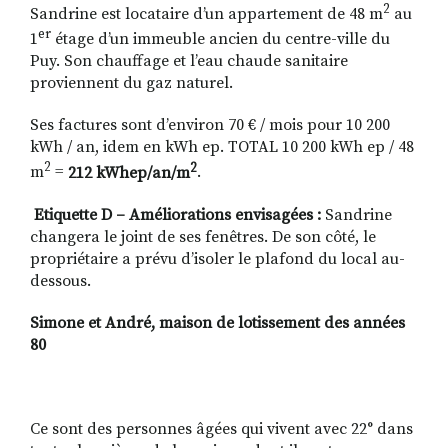
2
Sandrine est locataire d’un appartement de 48 m
au
er
1
étage d’un immeuble ancien du centre-ville du
Puy. Son chauffage et l’eau chaude sanitaire
proviennent du gaz naturel.
Ses factures sont d’environ 70 € / mois pour 10 200
kWh / an, idem en kW
h ep. TOTAL
10 200 kW
h ep
/ 48
2
2
m
=
212 kWhep/an/m
.
Etiquette D – Améliorations envisagées :
Sandrine
changera le joint de ses fenêtres. De son côté, le
propriétaire a prévu d’isoler le plafond du local au-
dessous.
Simone et André, maison de lotissement des années
80
Ce sont des personnes âgées qui vivent avec 22° dans