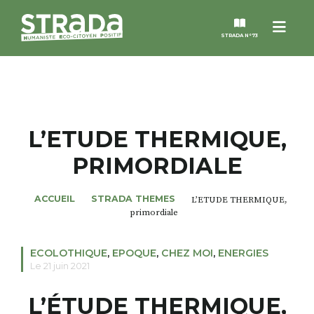
Menu
STRADA N°73
STRADA
MAGAZINES
L’ETUDE THERMIQUE,
PRIMORDIALE
NOS THÈMES
ACCUEIL
STRADA THEMES
L’ETUDE THERMIQUE,
STRADA’DATES
primordiale
ALTER STRADA
ECOLOTHIQUE
,
EPOQUE
,
CHEZ MOI
,
ENERGIES
Le 21 juin 2021
ROSÉE DE MAI
L’ÉTUDE THERMIQUE,