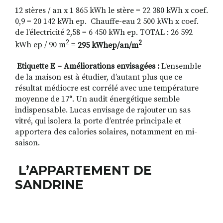
12 stères / an x 1 865 kWh le stère = 22 380 kWh x coef.
0,9 = 20 142 kWh
ep.
Chauffe-eau 2 500 kWh x coef.
de l’électricité 2,58 = 6 450 kW
h ep.
TOTAL : 26 592
2
2
kWh
ep
/ 90 m
=
295 kWhep/an/m
Etiquette E – Améliorations envisagées :
L‘ensemble
de la maison est à étudier, d’autant plus que ce
résultat médiocre est corrélé avec une température
moyenne de 17°. Un audit énergétique semble
indispensable. Lucas envisage de rajouter un sas
vitré, qui isolera la porte d’entrée principale et
apportera des calories solaires, notamment en mi-
saison.
L’APPARTEMENT DE
SANDRINE