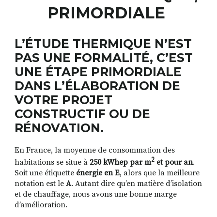
PRIMORDIALE
RECHERCHER
S'ABONNER
L’ÉTUDE THERMIQUE N’EST
S'INSCRIRE À LA NEWSLETTER
PAS UNE FORMALITÉ, C’EST
FACEBOOK
INSTAGRAM
LINKEDIN
YOUTUBE
UNE ÉTAPE PRIMORDIALE
DANS L’ÉLABORATION DE
VOTRE PROJET
CONSTRUCTIF OU DE
RÉNOVATION.
En France, la moyenne de consommation des
2
habitations se situe à
250 kWhep par m
et pour an
.
Soit une étiquette
énergie en E
, alors que la meilleure
notation est le
A
. Autant dire qu’en matière d’isolation
et de chauffage, nous avons une bonne marge
d’amélioration.