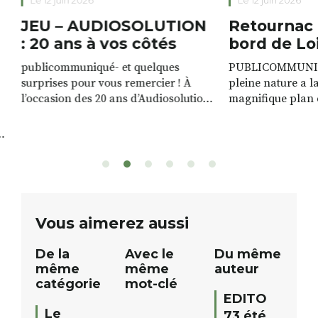
Le 12 juin 2026
Le 12 juin 2026
JEU – AUDIOSOLUTION
Retournac 
: 20 ans à vos côtés
bord de Lo
publicommuniqué- et quelques
PUBLICOMMUNIQU
surprises pour vous remercier ! À
pleine nature a l
l’occasion des 20 ans d’Audiosolution,
magnifique plan d
nous avons le plaisir d’organiser un
de rivière qui s’é
grand tirage au sort réservé à nos
plus d’un kilomètr
patients. De nombreux lots locaux
Le plan d’eau est 
sont à gagner, sélectionnés auprès
canoé / kayak 1 à
de commerçants, artisans et
solo, duo ou géan
partenaires de notre territoire : tirage
personnes. […]
public Samedi 26 septembre 2026 à
ue
Vous aimerez aussi
12h à […]
De la
Avec le
Du même
même
même
auteur
catégorie
mot-clé
EDITO
Le
73 été