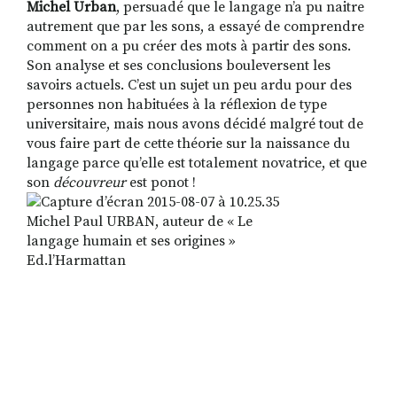
Michel Urban
, persuadé que le langage n’a pu naitre
autrement que par les sons, a essayé de comprendre
comment on a pu créer des mots à partir des sons.
Son analyse et ses conclusions bouleversent les
RECHERCHER
S'ABONNER
savoirs actuels. C’est un sujet un peu ardu pour des
S'INSCRIRE À LA NEWSLETTER
personnes non habituées à la réflexion de type
FACEBOOK
INSTAGRAM
LINKEDIN
YOUTUBE
universitaire, mais nous avons décidé malgré tout de
vous faire part de cette théorie sur la naissance du
langage parce qu’elle est totalement novatrice, et que
son
découvreur
est ponot !
Michel Paul URBAN, auteur de « Le
langage humain et ses origines »
Ed.l’Harmattan