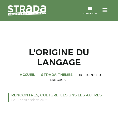
Menu
STRADA N°73
STRADA
MAGAZINES
L’ORIGINE DU
LANGAGE
NOS THÈMES
ACCUEIL
STRADA THEMES
L’ORIGINE DU
STRADA’DATES
LANGAGE
ALTER STRADA
RENCONTRES
,
CULTURE
,
LES UNS LES AUTRES
Le 12 septembre 2015
ROSÉE DE MAI