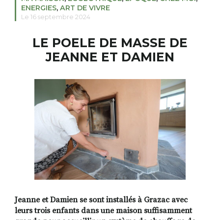
ENERGIES
,
ART DE VIVRE
Le 16 septembre 2024
RECHERCHER
S'ABONNER
LE POELE DE MASSE DE
S'INSCRIRE À LA NEWSLETTER
JEANNE ET DAMIEN
FACEBOOK
INSTAGRAM
LINKEDIN
YOUTUBE
Jeanne et Damien se sont installés à Grazac avec
leurs trois enfants dans une maison suffisamment