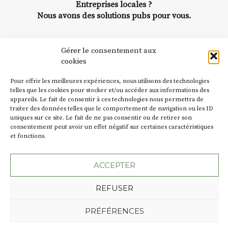
Entreprises locales ?
Nous avons des solutions pubs pour vous.
NEWSLETTER
Gérer le consentement aux
cookies
Suivez toute l'actu de Strada
Pour offrir les meilleures expériences, nous utilisons des technologies
telles que les cookies pour stocker et/ou accéder aux informations des
appareils. Le fait de consentir à ces technologies nous permettra de
traiter des données telles que le comportement de navigation ou les ID
NOUS CONTACTER
uniques sur ce site. Le fait de ne pas consentir ou de retirer son
consentement peut avoir un effet négatif sur certaines caractéristiques
et fonctions.
ACCEPTER
Plan du site
Mentions légales
Politique de confidentialité
REFUSER
Une création de l'Agence Oktopod
PRÉFÉRENCES