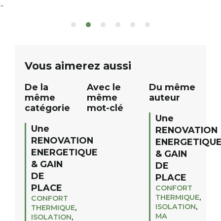
grand tirage au sort réservé à nos
plus d’un kilomètr
patients. De nombreux lots locaux
Le plan d’eau est 
sont à gagner, sélectionnés auprès
canoé / kayak 1 à
de commerçants, artisans et
solo, duo ou géan
partenaires de notre territoire : tirage
personnes. […]
public Samedi 26 septembre 2026 à
ue
Vous aimerez aussi
12h à […]
De la
Avec le
Du même
même
même
auteur
catégorie
mot-clé
Une
Une
RENOVATION
RENOVATION
ENERGETIQU
ENERGETIQUE
& GAIN
& GAIN
DE
DE
PLACE
PLACE
CONFORT
THERMIQUE
,
CONFORT
ISOLATION
,
THERMIQUE
,
MA
ISOLATION
,