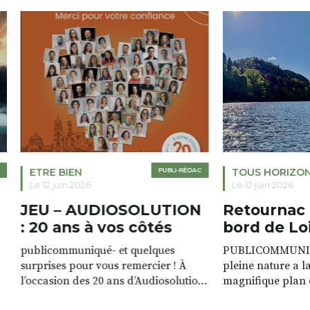
ETRE BIEN
PUBLI-RÉDAC
TOUS HORIZO
Le 12 juin 2026
Le 12 juin 2026
JEU – AUDIOSOLUTION
Retournac 
: 20 ans à vos côtés
bord de Lo
publicommuniqué- et quelques
PUBLICOMMUNIQU
surprises pour vous remercier ! À
pleine nature a l
l’occasion des 20 ans d’Audiosolution,
magnifique plan d
nous avons le plaisir d’organiser un
de rivière qui s’é