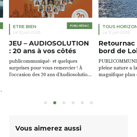
ETRE BIEN
PUBLI-RÉDAC
TOUS HORIZO
Le 12 juin 2026
Le 12 juin 2026
JEU – AUDIOSOLUTION
Retournac 
: 20 ans à vos côtés
bord de Lo
publicommuniqué- et quelques
PUBLICOMMUNIQU
surprises pour vous remercier ! À
pleine nature a l
l’occasion des 20 ans d’Audiosolution,
magnifique plan d
nous avons le plaisir d’organiser un
de rivière qui s’é
grand tirage au sort réservé à nos
plus d’un kilomètr
patients. De nombreux lots locaux
Le plan d’eau est 
sont à gagner, sélectionnés auprès
canoé / kayak 1 à
de commerçants, artisans et
solo, duo ou géan
partenaires de notre territoire : tirage
personnes. […]
public Samedi 26 septembre 2026 à
ue
Vous aimerez aussi
12h à […]