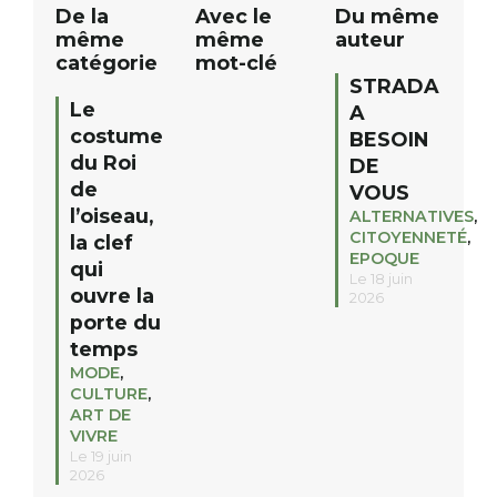
De la
Avec le
Du même
même
même
auteur
catégorie
mot-clé
STRADA
Le
A
costume
BESOIN
du Roi
DE
de
VOUS
l’oiseau,
ALTERNATIVES
,
CITOYENNETÉ
,
la clef
EPOQUE
qui
Le 18 juin
ouvre la
2026
porte du
temps
MODE
,
CULTURE
,
ART DE
VIVRE
Le 19 juin
2026