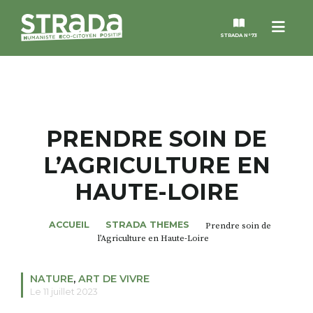
Menu
STRADA N°73
STRADA
MAGAZINES
PRENDRE SOIN DE
L’AGRICULTURE EN
NOS THÈMES
HAUTE-LOIRE
STRADA’DATES
ACCUEIL
STRADA THEMES
Prendre soin de
l’Agriculture en Haute-Loire
ALTER STRADA
NATURE
,
ART DE VIVRE
ROSÉE DE MAI
Le 11 juillet 2023