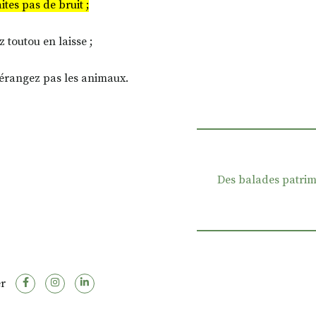
ites pas de bruit ;
 toutou en laisse ;
érangez pas les animaux.
Des balades patrim
r