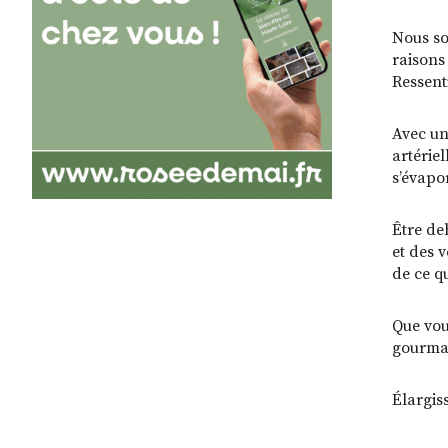
Nous so
raisons
Ressent
Avec un
artérie
s’évapo
Être de
et des 
de ce q
Que vou
gourman
Élargis