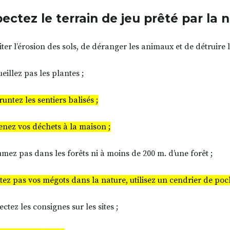
ectez le terrain de jeu prêté par la 
iter l’érosion des sols, de déranger les animaux et de détruire 
eillez pas les plantes ;
ntez les sentiers balisés ;
nez vos déchets à la maison ;
mez pas dans les forêts ni à moins de 200 m. d’une forêt ;
etez pas vos mégots dans la nature, utilisez un cendrier de po
ctez les consignes sur les sites ;