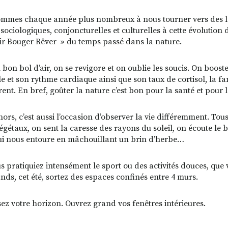
mmes chaque année plus nombreux à nous tourner vers des loisi
 sociologiques, conjoncturelles et culturelles à cette évolutio
ir Bouger Rêver » du temps passé dans la nature.
 bon bol d’air, on se revigore et on oublie les soucis. On boost
lle et son rythme cardiaque ainsi que son taux de cortisol, la
rent. En bref, goûter la nature c’est bon pour la santé et pour 
hors, c’est aussi l’occasion d’observer la vie différemment. To
végétaux, on sent la caresse des rayons du soleil, on écoute le 
ui nous entoure en mâchouillant un brin d’herbe…
s pratiquiez intensément le sport ou des activités douces, que
ds, cet été, sortez des espaces confinés entre 4 murs.
sez votre horizon. Ouvrez grand vos fenêtres intérieures.