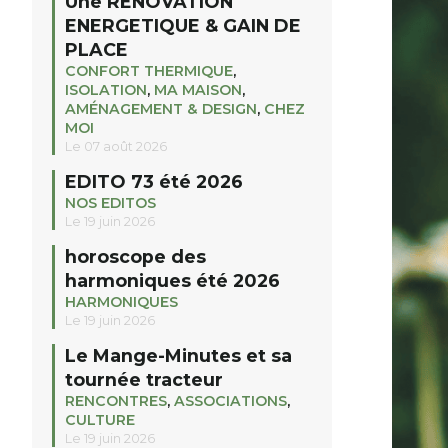
Une RENOVATION
ENERGETIQUE & GAIN DE
PLACE
CONFORT THERMIQUE
,
ISOLATION
,
MA MAISON
,
AMÉNAGEMENT & DESIGN
,
CHEZ
MOI
Le 07 août 2026
EDITO 73 été 2026
NOS EDITOS
Le 19 juin 2026
horoscope des
harmoniques été 2026
HARMONIQUES
Le 19 juin 2026
Le Mange-Minutes et sa
tournée tracteur
RENCONTRES
,
ASSOCIATIONS
,
CULTURE
Le 19 juin 2026