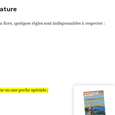
nature
la flore, quelques règles sont indispensables à respecter :
che ou une poche spéciale ;