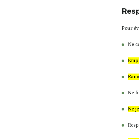
Resp
Pour év
Ne cu
Empru
Rame
Ne fu
Ne j
Respe