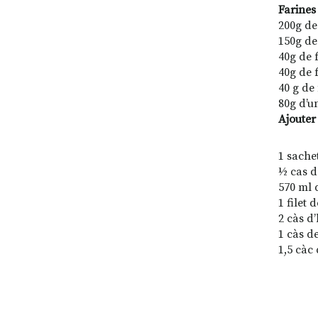
Farines
200g de
150g de
40g de 
40g de 
40 g de
80g d’u
Ajouter
1 sache
½ cas d
570 ml d
1 filet 
2 càs d’
1 càs d
1,5 càc 