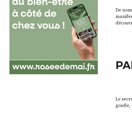
De nomb
manifes
découvr
PA
Le secr
gonfle,