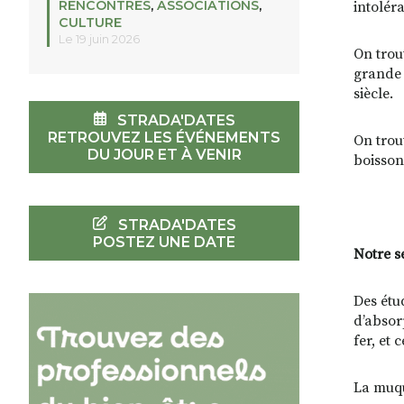
RENCONTRES
,
ASSOCIATIONS
,
intoléra
CULTURE
Le 19 juin 2026
On trouv
grande 
siècle.
STRADA'DATES
RETROUVEZ LES ÉVÉNEMENTS
On trou
DU JOUR ET À VENIR
boisson
STRADA'DATES
POSTEZ UNE DATE
Notre se
Des étu
d’absorp
fer, et
La muque