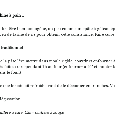
hine à pain
:.
 doit être bien homogène, un peu comme une pâte à gâteau épais
 peu de farine de riz pour obtenir cette consistance. Faire cu
 traditionnel
e la pâte lève mettre dans moule rigide, couvrir et enfourner 
is faites cuire pendant 1h au four (enfourner à 40° et monter 
ns le four.)
e que le pain ait refroidi avant de le découper en tranches. V
égustation !
uillère à café
Càs = cuillère à soupe