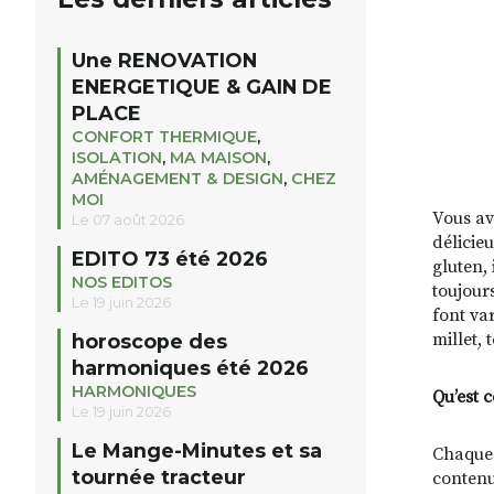
Une RENOVATION
ENERGETIQUE & GAIN DE
PLACE
CONFORT THERMIQUE
,
ISOLATION
,
MA MAISON
,
AMÉNAGEMENT & DESIGN
,
CHEZ
MOI
Vous av
Le 07 août 2026
délicie
EDITO 73 été 2026
gluten,
NOS EDITOS
toujour
Le 19 juin 2026
font var
millet, 
horoscope des
harmoniques été 2026
HARMONIQUES
Qu’est c
Le 19 juin 2026
Le Mange-Minutes et sa
Chaque 
tournée tracteur
contenu