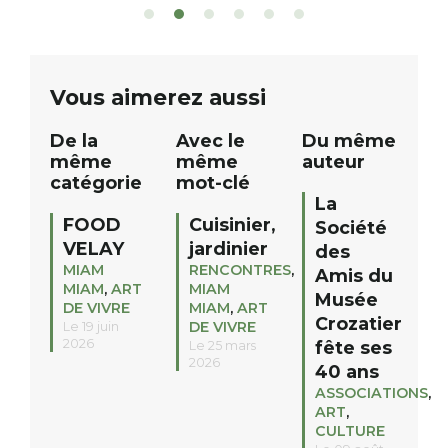
sont à gagner, sélectionnés auprès
canoé / kayak 1 à
de commerçants, artisans et
solo, duo ou géan
partenaires de notre territoire : tirage
personnes. […]
public Samedi 26 septembre 2026 à
ue
Vous aimerez aussi
12h à […]
De la
Avec le
Du même
même
même
auteur
catégorie
mot-clé
La
FOOD
Cuisinier,
Société
VELAY
jardinier
des
MIAM
RENCONTRES
,
Amis du
MIAM
,
ART
MIAM
Musée
DE VIVRE
MIAM
,
ART
Crozatier
DE VIVRE
Le 19 juin
2026
fête ses
Le 25 mars
2026
40 ans
ASSOCIATIONS
,
ART
,
CULTURE