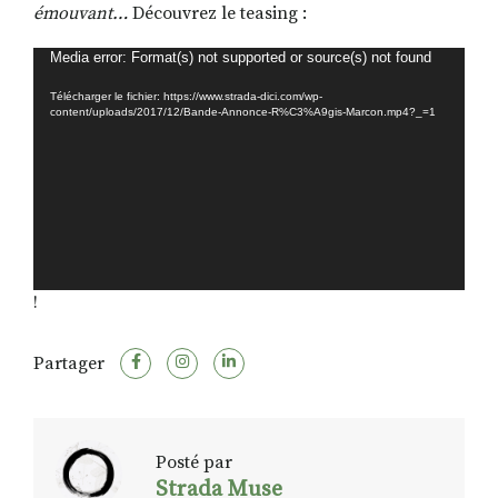
émouvant…
Découvrez le teasing :
Lecteur
Media error: Format(s) not supported or source(s) not found
vidéo
Télécharger le fichier: https://www.strada-dici.com/wp-
content/uploads/2017/12/Bande-Annonce-R%C3%A9gis-Marcon.mp4?_=1
!
Partager
Posté par
Strada Muse