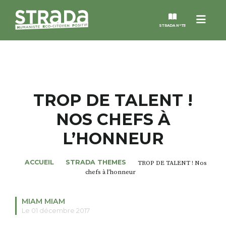
Menu
STRADA N°73
STRADA
MAGAZINES
TROP DE TALENT !
NOS CHEFS À
NOS THÈMES
L’HONNEUR
STRADA’DATES
ACCUEIL
STRADA THEMES
TROP DE TALENT ! Nos
chefs à l’honneur
ALTER STRADA
MIAM MIAM
ROSÉE DE MAI
Le 01 décembre 2017