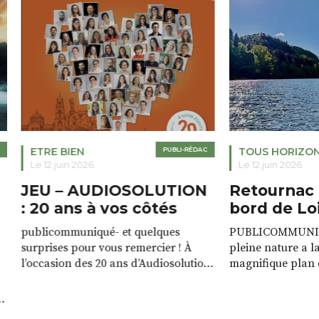
ETRE BIEN
PUBLI-RÉDAC
TOUS HORIZO
Le 12 juin 2026
Le 12 juin 2026
JEU – AUDIOSOLUTION
Retournac 
: 20 ans à vos côtés
bord de Lo
publicommuniqué- et quelques
PUBLICOMMUNIQU
surprises pour vous remercier ! À
pleine nature a l
l’occasion des 20 ans d’Audiosolution,
magnifique plan d
nous avons le plaisir d’organiser un
de rivière qui s’é
grand tirage au sort réservé à nos
plus d’un kilomètr
patients. De nombreux lots locaux
Le plan d’eau est 