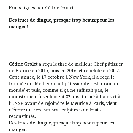
Fruits figues par Cédric Grolet
Des trucs de dingue, presque trop beaux pour les
RECHERCHER
S'ABONNER
manger !
S'INSCRIRE À LA NEWSLETTER
FACEBOOK
INSTAGRAM
LINKEDIN
YOUTUBE
Cédric Grolet
a reçu le titre de meilleur Chef pâtissier
de France en 2015, puis en 2016, et rebelote en 2017.
Cette année, le 17 octobre à New York, il a reçu le
trophée du ‘Meilleur chef pâtissier de restaurant du
monde’ et puis, comme si ça ne suffisait pas, le
monistrolien, à seulement 32 ans, formé à bains et à
l’ENSP avant de rejoindre le Meurice à Paris, vient
d’écrire un livre sur ses sculptures de fruits
reconstitués.
Des trucs de dingue, presque trop beaux pour les
manger.