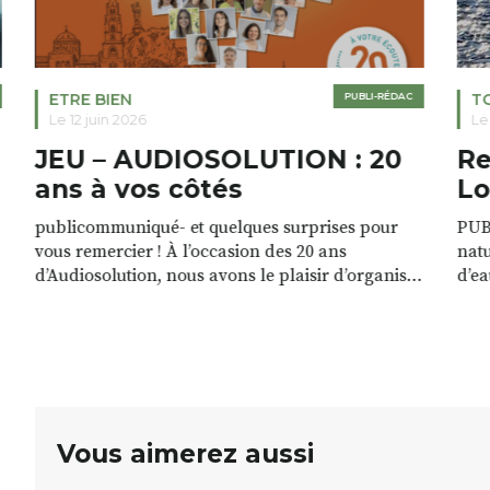
ETRE BIEN
PUBLI-RÉDAC
T
Le 12 juin 2026
Le
JEU – AUDIOSOLUTION : 20
Re
ans à vos côtés
Lo
publicommuniqué- et quelques surprises pour
PUB
vous remercier ! À l’occasion des 20 ans
natu
d’Audiosolution, nous avons le plaisir d’organiser
d’ea
un grand tirage au sort réservé à nos patients.
grâc
De nombreux lots locaux sont à gagner,
plan
sélectionnés auprès de commerçants, artisans et
plac
partenaires de notre territoire : tirage public
per
Samedi 26 septembre 2026 à 12h à […]
Vous aimerez aussi