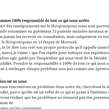
mmes 100% responsable de tout ce qui nous arrive
art des enseignements sur le Ho’oponopono nous sont parvenus
nde renommée en guérissant 23 patients malades mentaux et cri
ns jamais les recevoir en consultation, mais uniquement en trava
nt le Ho’oponopono en 14 étapes de Morrnah.
, le Dr Hew Len crée son propre protocole qu’il appelle aussi 
 merci, je t’aime » que l’on répète pour nettoyer nos expérience
alors agir, guidé par l’inspiration qui nous vient de la Divinit
abilité. Prendre la responsabilité à 100% de tout ce qui nous 
ient à envisager chaque problème non pas comme une épreuve
tion est en nous
ous rencontrons un problème dans notre vie, cherchons la so
éalité, parce qu’elle est un reflet de ce qui se passe à l’intér
vons réaliser que les problèmes ne viennent pas des personnes
 mais de
sées qui les concernent.