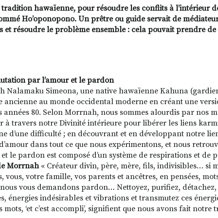
 tradition hawaïenne, pour résoudre les conflits à l’intérieur 
nommé Ho’oponopono. Un prêtre ou guide servait de médiateur.
s et résoudre le problème ensemble : cela pouvait prendre de 
tation par l’amour et le pardon
 Nalamaku Simeona, une native hawaïenne Kahuna (gardienne 
e ancienne au monde occidental moderne en créant une version
s années 80. Selon Morrnah, nous sommes alourdis par nos mé
r à travers notre Divinité intérieure pour libérer les liens kar
ine d’une difficulté ; en découvrant et en développant notre lie
d’amour dans tout ce que nous expérimentons, et nous retrouvo
 et le pardon est composé d’un système de respirations et de p
de Morrnah
« Créateur divin, père, mère, fils, indivisibles… si
, vous, votre famille, vos parents et ancêtres, en pensées, mots
, nous vous demandons pardon… Nettoyez, purifiez, détachez, l
s, énergies indésirables et vibrations et transmutez ces énergi
 mots, ‘et c’est accompli’, signifient que nous avons fait notre t