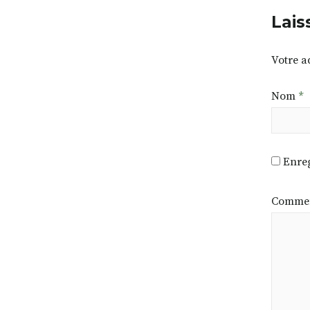
Lais
Votre a
Nom
*
Enreg
Commen