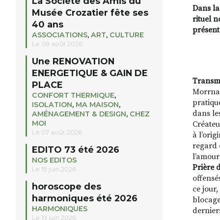
La Société des Amis du
Dans la
Musée Crozatier fête ses
rituel 
40 ans
présent
ASSOCIATIONS
,
ART
,
CULTURE
Le 09 août 2026
Une RENOVATION
ENERGETIQUE & GAIN DE
Transmu
PLACE
Morrnah
CONFORT THERMIQUE
,
pratiqu
ISOLATION
,
MA MAISON
,
dans le
AMÉNAGEMENT & DESIGN
,
CHEZ
MOI
Créateu
Le 07 août 2026
à l’orig
regard 
EDITO 73 été 2026
l’amour
NOS EDITOS
Prière 
Le 19 juin 2026
offensés
horoscope des
ce jour
harmoniques été 2026
blocage
HARMONIQUES
derniers
Le 19 juin 2026