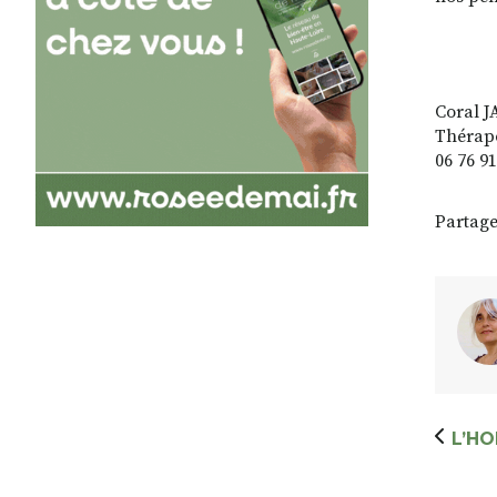
Coral 
Thérape
06 76 9
Partage
L’H