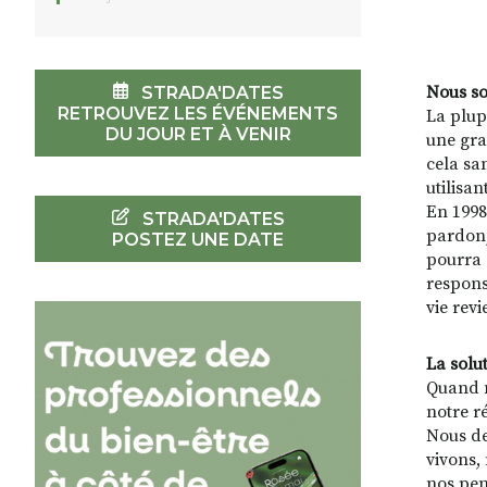
Nous so
STRADA'DATES
RETROUVEZ LES ÉVÉNEMENTS
La plup
DU JOUR ET À VENIR
une gra
cela sa
utilisa
En 1998
STRADA'DATES
pardon,
POSTEZ UNE DATE
pourra 
respons
vie rev
La solu
Quand n
notre r
Nous de
vivons,
nos pen