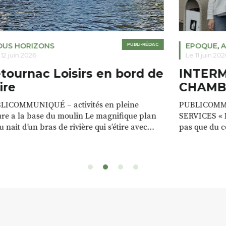
OUS HORIZONS
PUBLI-RÉDAC
EPOQUE
,
A
 12 juin 2026
Le 11 juin 202
tournac Loisirs en bord de
INTER
ire
CHAMB
LICOMMUNIQUÉ – activités en pleine
PUBLICOMM
re a la base du moulin Le magnifique plan
SERVICES « D
u nait d’un bras de rivière qui s’étire avec
pas que du 
e sur plus d’un kilomètre. Plaisirs de l’eau Le
clients. Notr
 d’eau est à explorer : en canoé / kayak 1 à 3
de rencontres
es, en paddle solo, duo ou géant jusqu’à 8
Rémy et Patr
sonnes. […]
batteries no
téléphone p