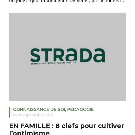
on joue à quoi finalement ? Dénicher, parmi toutes les
propositions commerciales, des jeux et des jouets
avec un truc en plus, des jeux qui ont du sens, que les
enfants puissent investir, peut devenir un véritable
[…]
CONNAISSANCE DE SOI
,
PEDAGOGIE
Le 13 septembre 2018
EN FAMILLE : 8 clefs pour cultiver
l’optimisme