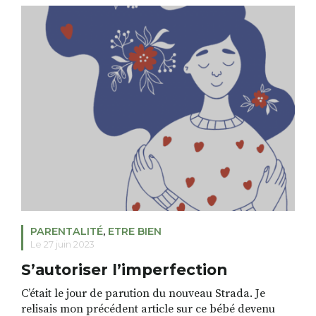
m’incite à pousser la porte de la petite école de la
forêt avec mon appareil photo. Au bout d’une route
sinueuse à travers un bois […]
PARENTALITÉ
,
ETRE BIEN
Le 27 juin 2023
S’autoriser l’imperfection
C’était le jour de parution du nouveau Strada. Je
relisais mon précédent article sur ce bébé devenu