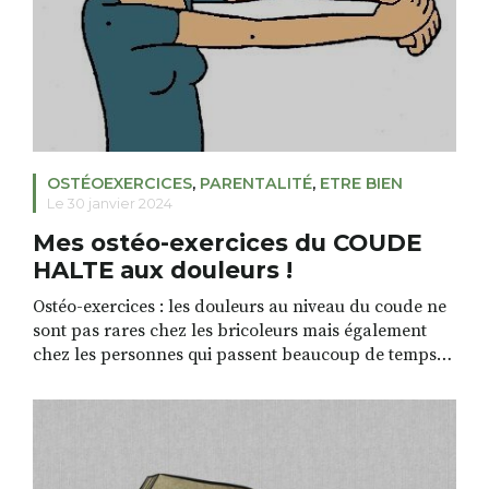
RECHERCHER
S'ABONNER
S'INSCRIRE À LA NEWSLETTER
FACEBOOK
INSTAGRAM
LINKEDIN
YOUTUBE
OSTÉOEXERCICES
,
PARENTALITÉ
,
ETRE BIEN
Le 30 janvier 2024
Mes ostéo-exercices du COUDE
HALTE aux douleurs !
Ostéo-exercices : les douleurs au niveau du coude ne
sont pas rares chez les bricoleurs mais également
chez les personnes qui passent beaucoup de temps
devant l’ordinateur en utilisant la souris. Si les
douleurs sont très aiguës et invalidantes, n’hésitez
pas à consulter un professionnel de santé mais en
attendant de consulter, voici deux exercices
d’étirement […]