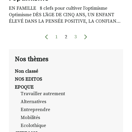
EN FAMILLE 8 clefs pour cultiver l’optimisme
Optimisme DÈS L’ÂGE DE CINQ ANS, UN ENFANT
ÉLEVÉ DANS LA PENSÉE POSITIVE, LA CONFIANCE
EN SOI ET UNE SUFFISANTE JOIE DE VIVRE,
PREND CONSCIENCE DES BÉNÉFICES DE
1
2
3
L’OPTIMISME. Verre est à moitié plein L’attitude
parentale positive est donc une prédisposition
primordiale à acquérir pour leur montrer […]
Nos thèmes
Non classé
NOS EDITOS
EPOQUE
Travailler autrement
Alternatives
Entreprendre
Mobilités
Ecolothique