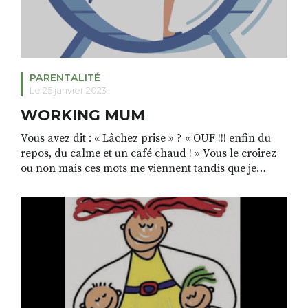
PARENTALITÉ
Le 25 janvier 2023
WORKING MUM
Vous avez dit : « Lâchez prise » ? « OUF !!! enfin du
repos, du calme et un café chaud ! » Vous le croirez
ou non mais ces mots me viennent tandis que je
pousse la porte de mon bureau. Lorsque ma collègue,
Il y a 10 ans, disait pareil, je trouvais quelle en faisait
[…]