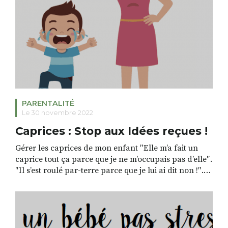
PARENTALITÉ
Le 30 novembre 2022
Caprices : Stop aux Idées reçues !
Gérer les caprices de mon enfant ″Elle m’a fait un
caprice tout ça parce que je ne m’occupais pas d’elle″.
″Il s’est roulé par-terre parce que je lui ai dit non !″.
″Elle se met toujours dans des états pas possibles ! »
Comment gérer les caprices de mon enfant? Plus
facile à dire qu’à faire […]