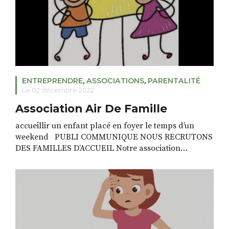
ENTREPRENDRE
,
ASSOCIATIONS
,
PARENTALITÉ
Le 02 décembre 2022
Association Air De Famille
accueillir un enfant placé en foyer le temps d’un
weekend PUBLI COMMUNIQUE NOUS RECRUTONS
DES FAMILLES D’ACCUEIL Notre association
regroupe des familles et chacune d’entre elles s’est
donné pour mission d’accueillir un enfant placé chez
elle, pendant les vacances scolaires ou le temps d’un
week-end; Des enfants qui vivent, tout ou partie de
l’année, […]