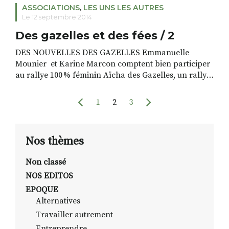
ASSOCIATIONS
,
LES UNS LES AUTRES
Le 12 septembre 2014
Des gazelles et des fées / 2
DES NOUVELLES DES GAZELLES Emmanuelle
Mounier et Karine Marcon comptent bien participer
au rallye 100 % féminin Aïcha des Gazelles, un rallye
à l’ancienne, hors piste, à travers l’atlas marocain.
C’est un rêve d’aventure mais aussi l’occasion de
1
2
3
participer financièrement aux soins de Gabin, cet
enfant atteint d’une maladie génétique rare. Pour que
leur projet aboutissent, […]
Nos thèmes
Non classé
NOS EDITOS
EPOQUE
Alternatives
Travailler autrement
Entreprendre