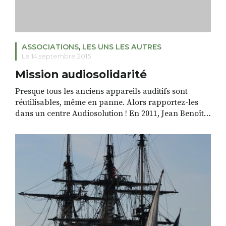
ASSOCIATIONS
,
LES UNS LES AUTRES
Le 14 septembre 2015
Mission audiosolidarité
Presque tous les anciens appareils auditifs sont
réutilisables, même en panne. Alors rapportez-les
dans un centre Audiosolution ! En 2011, Jean Benoît
Proriol, audioprothésiste au Puy, partait au
Cameroun appareiller des enfants sourds et
malentendants. En 2014 c’était son associé Jean
Baptiste Revel qui continuait l’action de l’association
AudioSolidarité au Maroc et en mars de […]