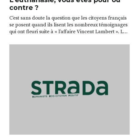
contre ?
C’est sans doute la question que les citoyens français
se posent quand ils lisent les nombreux témoignages
qui ont fleuri suite à « l’affaire Vincent Lambert ». Le
grossissement médiatique d’histoires dramatiques
véhicule l’idée fausse que ces affaires sont fréquentes
et réduit parfois maladroitement et souvent
drastiquement la question de fin de vie a un un seul
[…]