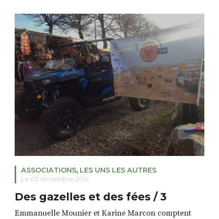
adaptée à des profils atypiques, la rupture arrive très
tôt. En entrant dans le monde du travail sans avoir
acquis les apprentissages essentiels, évidemment
sans […]
ASSOCIATIONS
,
LES UNS LES AUTRES
Le 03 décembre 2014
Des gazelles et des fées / 3
Emmanuelle Mounier et Karine Marcon comptent