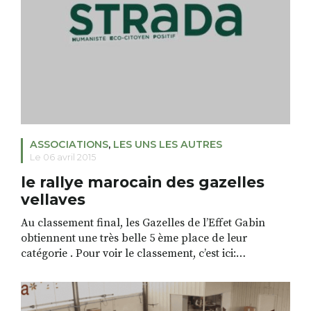
ASSOCIATIONS
,
LES UNS LES AUTRES
Le 06 avril 2015
le rallye marocain des gazelles
vellaves
Au classement final, les Gazelles de l’Effet Gabin
obtiennent une très belle 5 ème place de leur
catégorie . Pour voir le classement, c’est ici:
http://www.rallyeaichadesgazelles.com/fr/rallye/2015/cla
——— Un nouveau message de vos Gazelles préférées
envoyé le 5 /4 Nous voilà sur le point de reprendre la