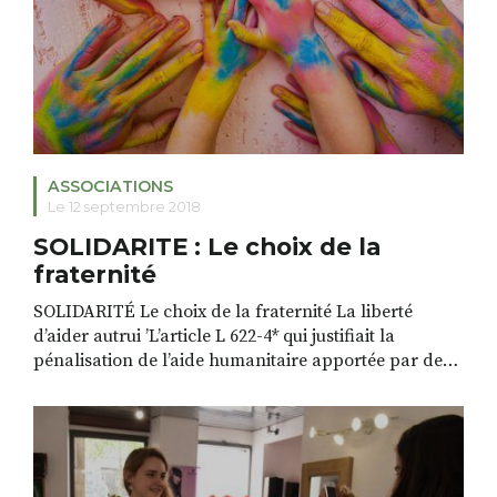
RECHERCHER
S'ABONNER
S'INSCRIRE À LA NEWSLETTER
FACEBOOK
INSTAGRAM
LINKEDIN
YOUTUBE
ASSOCIATIONS
Le 12 septembre 2018
SOLIDARITE : Le choix de la
fraternité
SOLIDARITÉ Le choix de la fraternité La liberté
d’aider autrui ’L’article L 622-4* qui justifiait la
pénalisation de l’aide humanitaire apportée par de
simples citoyens aux personnes en situation
irrégulière, ‘le délit de solidarité ‘ en quelque sorte, a
été révisé le 6 juillet dernier par le Conseil
Constitutionnel. C’est une réaffirmation forte du
principe […]