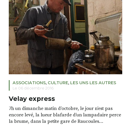
professionnels de la coiffure ou de particuliers.
L’argent de la […]
ASSOCIATIONS
,
CULTURE
,
LES UNS LES AUTRES
Le 06 décembre 2016
Velay express
7h un dimanche matin d’octobre, le jour n’est pas
encore levé, la lueur blafarde d’un lampadaire perce
la brume, dans la petite gare de Raucoules
Christophe range son duvet. Il a passé la nuit ici.