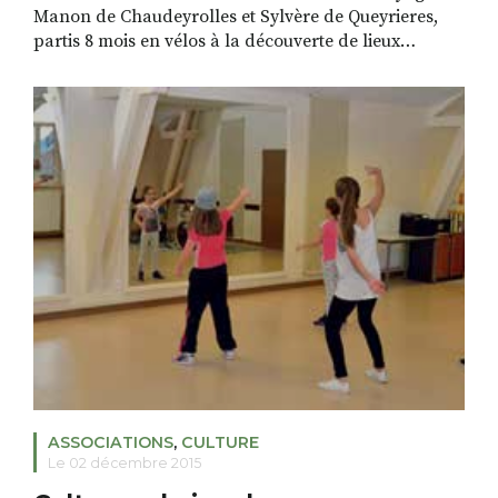
Manon de Chaudeyrolles et Sylvère de Queyrieres,
partis 8 mois en vélos à la découverte de lieux
éducatifs et d’initiatives locales, dans le domaine
social, culturel et scolaire. De Détour en aller-retour,
conquête du Nord par le Nord. Pédale douce, hiver
doux Après notre escale en Ardèche, […]
ASSOCIATIONS
,
CULTURE
Le 02 décembre 2015