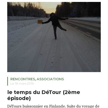
Quelques minutes plus tard je le retrouve dans le
hangar, frontale en place, brassée de bois sous le
bras, il […]
RENCONTRES
,
ASSOCIATIONS
Le 18 mars 2016
le temps du DéTour (2ème
épisode)
DéTours buissonnier en Finlande. Suite du voyage de