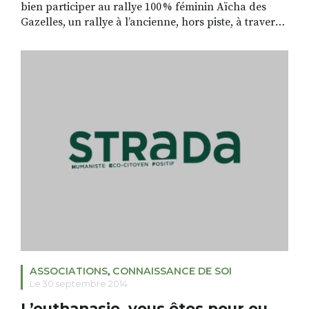
bien participer au rallye 100 % féminin Aïcha des
Gazelles, un rallye à l’ancienne, hors piste, à travers
l’atlas marocain. Pour cela, elles multiplient les
actions qui visent à financer leur projet et… générer
de la solidarité autour du petit Gabin, Emmanuelle
Mounier et Karine Marcon comptent bien participer
au […]
ASSOCIATIONS
,
CONNAISSANCE DE SOI
Le 30 septembre 2014
L’euthanasie, vous êtes pour ou