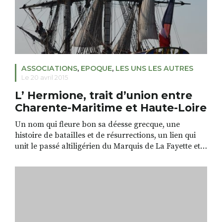
ASSOCIATIONS
,
EPOQUE
,
LES UNS LES AUTRES
Le 20 avril 2015
L’ Hermione, trait d’union entre
Charente-Maritime et Haute-Loire
Un nom qui fleure bon sa déesse grecque, une
histoire de batailles et de résurrections, un lien qui
unit le passé altiligérien du Marquis de La Fayette et
l’histoire ancienne et récente de l’une des plus
véloces frégates* de la Marine française, construite à
Rochefort. Un trait d’union entre deux départements
tiré de l’aventure d’un […]