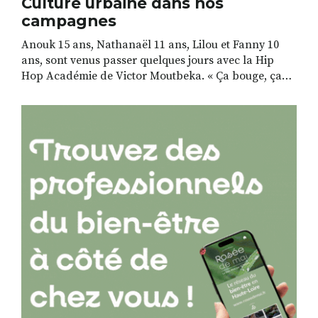
Culture urbaine dans nos
campagnes
Anouk 15 ans, Nathanaël 11 ans, Lilou et Fanny 10
ans, sont venus passer quelques jours avec la Hip
Hop Académie de Victor Moutbeka. « Ça bouge, ça
nous réveille et il y a aune bonne ambiance ! »,
expliquent-ils en cœur. Depuis 3 ans qu’ils se
retrouvent à faire du hip hop ensemble, ces […]