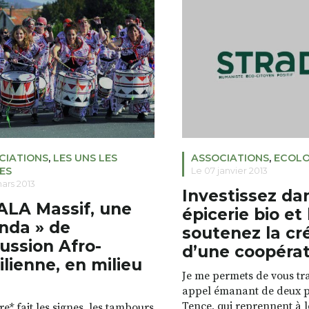
magnifient le cuir, le tissu
’Antsirabe, une association
verre, disciplinent l’osier,
, gérée par Mme BARNAUD à
transforment des lettres
ui a pour but le Parrainage et
d’art ; car il s’agit bien d’
e […]
CIATIONS
,
LES UNS LES
ASSOCIATIONS
,
ECOLO
ES
Le 07 janvier 2013
mars 2013
Investissez da
LA Massif, une
épicerie bio et 
nda » de
soutenez la cr
ussion Afro-
d’une coopérat
ilienne, en milieu
Je me permets de vous tr
l
appel émanant de deux 
Tence, qui reprennent à 
e* fait les signes, les tambours