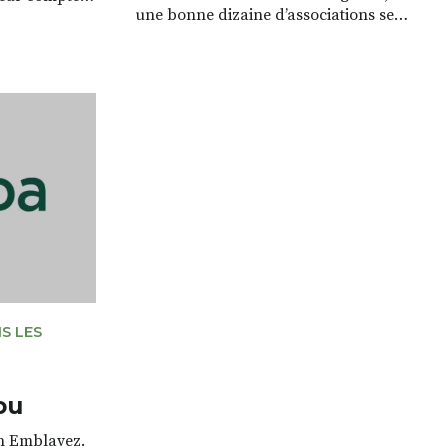
une bonne dizaine d’associations se
olidaire qui a
retrouvent chaque semaine pour des
ques années
pratiques que l’on pourrait qualifier de
tence ». Je
bien-être. Parmi celles-ci nous avons
sont très
été surpris par la quantité d’offre
t il me semble
d’ateliers autour des pratiques de
 donner les […]
méditation. Certains sont reliés à une
école de bouddhisme, une sangha –
[…]
S LES
ou
en Emblavez.