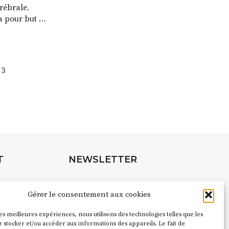
érébrale.
 a pour but de
famille et
enfants
tion. Depuis
ffuse de
3
aladie,
 aux soins
T
NEWSLETTER
Suivez toute l'actu de Strada
Gérer le consentement aux cookies
les meilleures expériences, nous utilisons des technologies telles que les
pubs pour
 stocker et/ou accéder aux informations des appareils. Le fait de