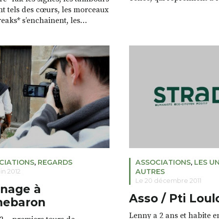
l’épicerie coopérative et s
t tels des cœurs, les morceaux
fonctionné pendant quel
reaks* s’enchainent, les
sous le nom de « Ecoresis
aphies impulsent un
sais que ces deux femmes 
nt, c’est un peu du Carnaval
motivées et volontaires e
ador de Bahia à partager lors
qu’il est légitime de leur
navals et des animations en
oire et ailleurs aussi… Voilà ce
depuis bientôt six ans, la
ne de […]
CIATIONS
,
REGARDS
ASSOCIATIONS
,
LES UN
AUTRES
uin 2012
Le 20 décembre 2011
nage à
Asso / Pti Loul
hebaron
Lenny a 2 ans et habite 