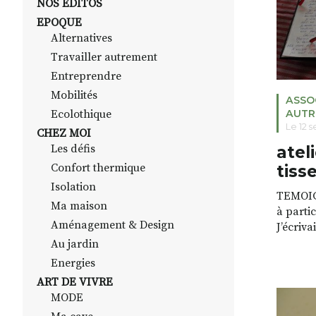
NOS EDITOS
EPOQUE
Alternatives
Travailler autrement
Entreprendre
Mobilités
ASSO
Ecolothique
AUTR
Le 12 
CHEZ MOI
Les défis
atel
Confort thermique
tiss
Isolation
TEMOIG
Ma maison
à partic
Aménagement & Design
J’écriva
ressent
Au jardin
une con
Energies
personn
ART DE VIVRE
l’écritu
MODE
craignai