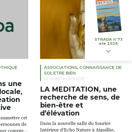
, le métal, le
 en œuvres
art […]
STRADA n°73
ete 2026
THIQUE
ASSOCIATIONS
,
CONNAISSANCE DE
SOI
,
ETRE BIEN
Le 16 septembre 2012
ns une
LA MEDITATION, une
locale,
recherche de sens, de
éation
bien-être et
ive
d’élévation
ansmettre cet
Dans la nouvelle salle du Sourire
personnes de
Intérieur d‘Echo Nature à Aiguilhe,
leur compte