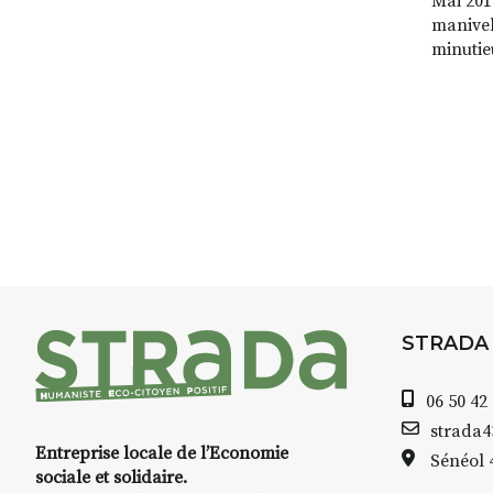
Mai 201
manivel
minutie
scénari
repérag
des frè
deux al
cinéma 
hommes 
l’autre,
premier
STRADA
06 50 42
strada
Entreprise locale de l’Economie
Sénéol
sociale et solidaire.