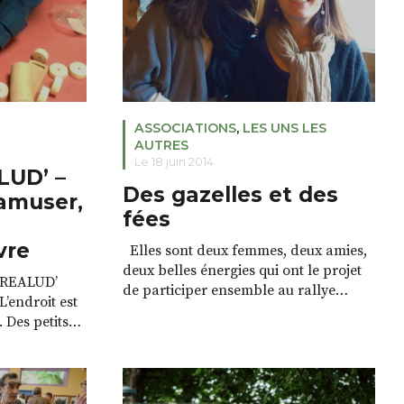
ASSOCIATIONS
,
LES UNS LES
AUTRES
Le 18 juin 2014
LUD’ –
Des gazelles et des
’amuser,
fées
vre
Elles sont deux femmes, deux amies,
deux belles énergies qui ont le projet
CREALUD’
de participer ensemble au rallye
’endroit est
Aïcha des Gazelles 2015. Ce rallye 100
. Des petits
% féminin à travers l’Atlas marocain,
érents
basé sur la navigation à l’ancienne,
ue aménagée
hors piste, uniquement avec carte et
 MPT de
boussole, sans GPS ni téléphone
joue, mais