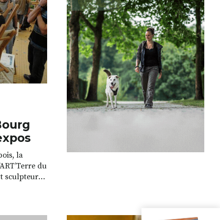
portable, c’était le rêve d’Emmanuelle,
eu
déjà […]
rentissage, de
as d’enjeu,
Bourg
expos
bois, la
d’ART’Terre du
t sculpteurs,
de l’espace
; les autres,
, brodent,