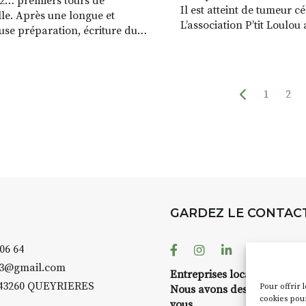
2… premiers tours de
Il est atteint de tumeur c
le. Après une longue et
L’association P’tit Loulou
use préparation, écriture du
venir en aide à Lenny, sa 
o, découpage technique,
éventuellement d’autres 
e, storyboard, casting… le film
atteints de la même affec
res Brunet, Samuel et Jérémie,
août 2011 l’association di
tiligériens passionnés de
1
2
l’information sur cette m
prend corps. ACTION ! Trois
participe financièrement
marchent l’un derrière
non pris en charge […]
 lentement, l’oeil aux aguets. Le
 tient son arc à la main, […]
GARDEZ LE CONTAC
Facebook
Instagram
Linkedin
Youtube
 06 64
43@gmail.com
Entreprises locales ?
43260 QUEYRIERES
Pour offrir 
Nous avons des solutions 
cookies pour
vous.