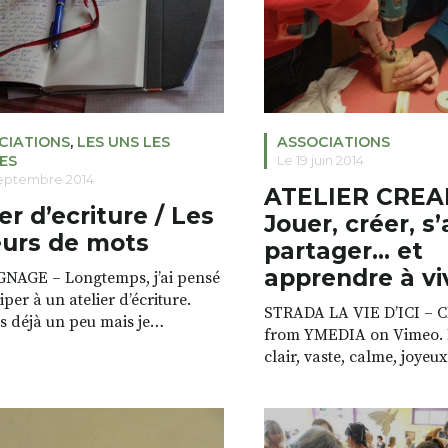
CIATIONS
,
LES UNS LES
ASSOCIATIONS
ES
Le 19 juin 2014
septembre 2014
ATELIER CREA
ier d’ecriture / Les
Jouer, créer, s
eurs de mots
partager… et
apprendre à vi
NAGE – Longtemps, j’ai pensé
iper à un atelier d’écriture.
STRADA LA VIE D’ICI – 
is déjà un peu mais je
from YMEDIA on Vimeo. L
ais l’envie de me soumettre à
clair, vaste, calme, joyeux
trainte émanant d’une autre
groupes occupent les diff
e et de partager le goût de
espaces de la Ludothèq
re avec d’autres. Cependant je
au rez de chaussée de la
s le regard des autres et la
Brives Charensac. Ici on 