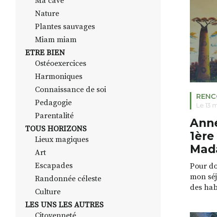
Ma cave
page bl
Nature
un […]
Plantes sauvages
Miam miam
ETRE BIEN
Ostéoexercices
Harmoniques
Connaissance de soi
RENC
Pedagogie
Le 13 
Parentalité
Ann
TOUS HORIZONS
1ère
Lieux magiques
Mad
Art
Escapades
Pour do
mon séj
Randonnée céleste
des hab
Culture
de don
LES UNS LES AUTRES
lieu que
Citoyenneté