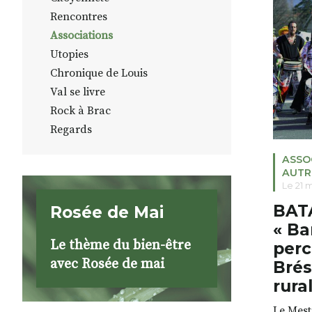
APAEA d
Rencontres
ponote
Mons, q
Associations
l’Aide d
Utopies
Chronique de Louis
Val se livre
Rock à Brac
Regards
ASSO
AUTR
Le 21 
BATA
Rosée de Mai
« Ba
Le thème du bien-être
perc
avec Rosée de mai
Brés
rura
Le Mestr