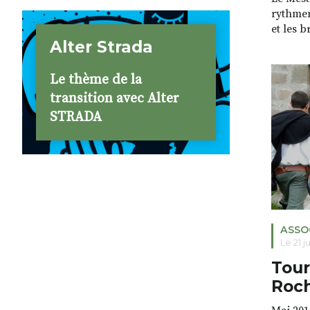
rythmen
et les b
Alter Strada
chorégr
mouveme
de Salv
Le thème de la
des Car
transition avec Alter
Haute-L
STRADA
que vit 
trentai
ASSO
Le 21 j
Tour
Roc