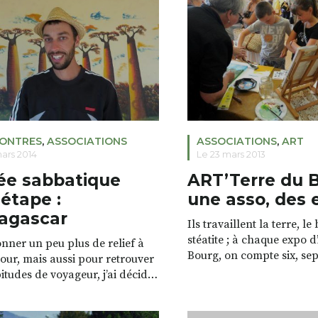
anche. Je me suis donc rendue,
pas seulement. C’est un li
d’expérimentation, d’app
socialisation. Le jeu n’a p
[…]
ONTRES
,
ASSOCIATIONS
ASSOCIATIONS
,
ART
mars 2014
Le 23 mars 2013
ée sabbatique
ART’Terre du 
 étape :
une asso, des 
agascar
Ils travaillent la terre, le 
stéatite ; à chaque expo 
nner un peu plus de relief à
Bourg, on compte six, sep
our, mais aussi pour retrouver
céramistes, cela dépend 
itudes de voyageur, j’ai décidé
dont dispose l’association 
ner un coup de main dans un
peignent, photographient
 je connaissais déjà, le Centre