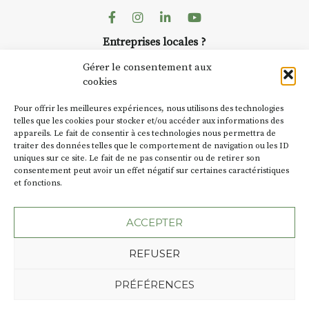
Facebook
Instagram
Linkedin
Youtube
Entreprises locales ?
Nous avons des solutions pubs pour vous.
Gérer le consentement aux
cookies
NEWSLETTER
Pour offrir les meilleures expériences, nous utilisons des technologies
Suivez toute l'actu de Strada
telles que les cookies pour stocker et/ou accéder aux informations des
appareils. Le fait de consentir à ces technologies nous permettra de
traiter des données telles que le comportement de navigation ou les ID
uniques sur ce site. Le fait de ne pas consentir ou de retirer son
consentement peut avoir un effet négatif sur certaines caractéristiques
et fonctions.
NOUS CONTACTER
ACCEPTER
REFUSER
Plan du site
Mentions légales
PRÉFÉRENCES
Politique de confidentialité
Une création de l'Agence Oktopod