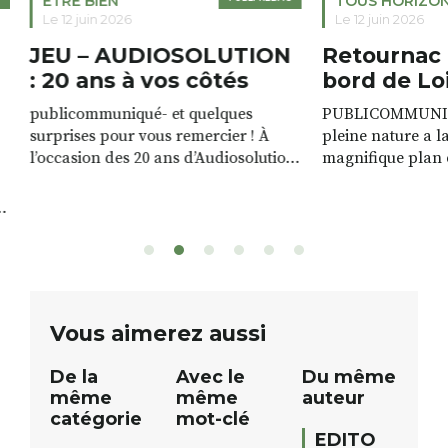
ETRE BIEN
TOUS HORIZO
Le 12 juin 2026
Le 12 juin 2026
JEU – AUDIOSOLUTION
Retournac 
: 20 ans à vos côtés
bord de Lo
publicommuniqué- et quelques
PUBLICOMMUNIQU
surprises pour vous remercier ! À
pleine nature a l
l’occasion des 20 ans d’Audiosolution,
magnifique plan d
nous avons le plaisir d’organiser un
de rivière qui s’é
grand tirage au sort réservé à nos
plus d’un kilomètr
patients. De nombreux lots locaux
Le plan d’eau est 
sont à gagner, sélectionnés auprès
canoé / kayak 1 à
de commerçants, artisans et
solo, duo ou géan
partenaires de notre territoire : tirage
personnes. […]
public Samedi 26 septembre 2026 à
ue
Vous aimerez aussi
12h à […]
De la
Avec le
Du même
même
même
auteur
catégorie
mot-clé
EDITO