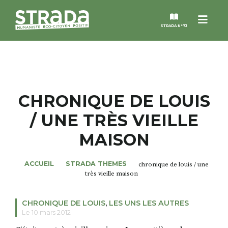
Menu
STRADA N°73
STRADA
MAGAZINES
CHRONIQUE DE LOUIS
/ UNE TRÈS VIEILLE
NOS THÈMES
MAISON
STRADA’DATES
ACCUEIL
STRADA THEMES
chronique de louis / une
très vieille maison
ALTER STRADA
CHRONIQUE DE LOUIS
,
LES UNS LES AUTRES
ROSÉE DE MAI
Le 10 mars 2012