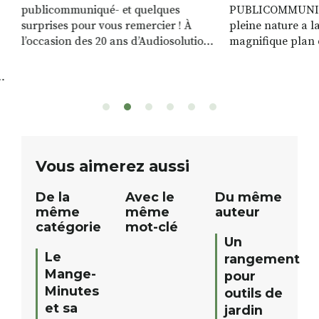
publicommuniqué- et quelques
PUBLICOMMUNIQU
surprises pour vous remercier ! À
pleine nature a l
l’occasion des 20 ans d’Audiosolution,
magnifique plan d
nous avons le plaisir d’organiser un
de rivière qui s’é
grand tirage au sort réservé à nos
plus d’un kilomètr
patients. De nombreux lots locaux
Le plan d’eau est 
sont à gagner, sélectionnés auprès
canoé / kayak 1 à
de commerçants, artisans et
solo, duo ou géan
partenaires de notre territoire : tirage
personnes. […]
public Samedi 26 septembre 2026 à
ue
Vous aimerez aussi
12h à […]
De la
Avec le
Du même
même
même
auteur
catégorie
mot-clé
Un
Le
rangement
Mange-
pour
Minutes
outils de
et sa
jardin