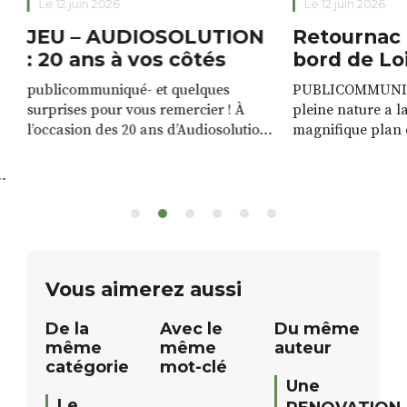
Le 12 juin 2026
Le 12 juin 2026
JEU – AUDIOSOLUTION
Retournac 
: 20 ans à vos côtés
bord de Lo
publicommuniqué- et quelques
PUBLICOMMUNIQU
surprises pour vous remercier ! À
pleine nature a l
l’occasion des 20 ans d’Audiosolution,
magnifique plan d
nous avons le plaisir d’organiser un
de rivière qui s’é
grand tirage au sort réservé à nos
plus d’un kilomètr
patients. De nombreux lots locaux
Le plan d’eau est 
sont à gagner, sélectionnés auprès
canoé / kayak 1 à
de commerçants, artisans et
solo, duo ou géan
partenaires de notre territoire : tirage
personnes. […]
public Samedi 26 septembre 2026 à
ue
Vous aimerez aussi
12h à […]
De la
Avec le
Du même
même
même
auteur
catégorie
mot-clé
Une
Le