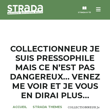
Men
STRADA N°73
STRADA
MAGAZINES
COLLECTIONNEUR JE
SUIS PRESSOPHILE
NOS THÈMES
MAIS CE N’EST PAS
STRADA’DATES
DANGEREUX… VENEZ
ME VOIR ET JE VOUS
ALTER STRADA
EN DIRAI PLUS…
ROSÉE DE MAI
ACCUEIL
STRADA THEMES
COLLECTIONNEUR Je