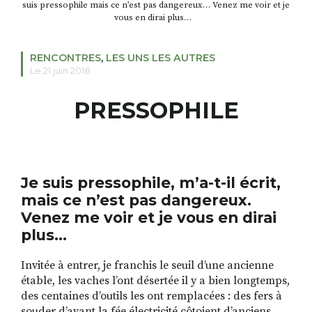
suis pressophile mais ce n’est pas dangereux… Venez me voir et je
vous en dirai plus…
RECHERCHER
S'ABONNER
RENCONTRES
,
LES UNS LES AUTRES
S'INSCRIRE À LA NEWSLETTER
Le 21 juin 2018
FACEBOOK
INSTAGRAM
LINKEDIN
YOUTUBE
PRESSOPHILE
Je suis pressophile, m’a-t-il écrit,
mais ce n’est pas dangereux.
Venez me voir et je vous en dirai
plus…
Invitée à entrer, je franchis le seuil d’une ancienne
étable, les vaches l’ont désertée il y a bien longtemps,
des centaines d’outils les ont remplacées : des fers à
souder d’avant la fée électricité côtoient d’anciens