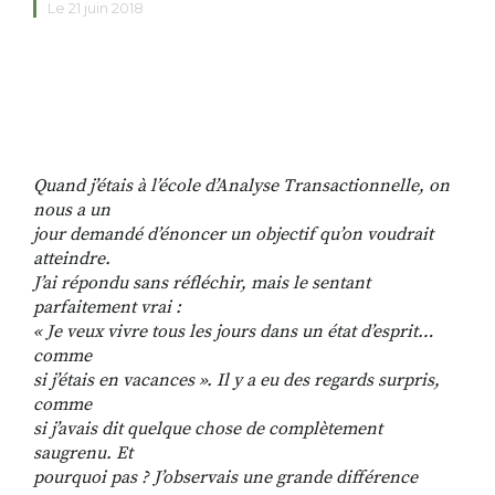
Le 21 juin 2018
RECHERCHER
S'ABONNER
S'INSCRIRE À LA NEWSLETTER
FACEBOOK
INSTAGRAM
LINKEDIN
YOUTUBE
Quand j’étais à l’école d’Analyse Transactionnelle, on
nous a un
jour demandé d’énoncer un objectif qu’on voudrait
atteindre.
J’ai répondu sans réfléchir, mais le sentant
parfaitement vrai :
« Je veux vivre tous les jours dans un état d’esprit…
comme
si j’étais en vacances ». Il y a eu des regards surpris,
comme
si j’avais dit quelque chose de complètement
saugrenu. Et
pourquoi pas ? J’observais une grande différence