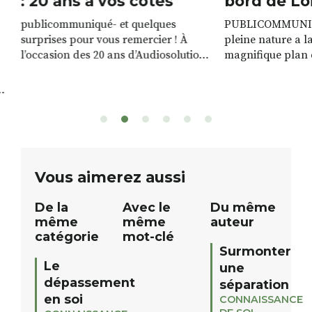
: 20 ans à vos côtés
bord de Lo
publicommuniqué- et quelques
PUBLICOMMUNIQU
surprises pour vous remercier ! À
pleine nature a l
l’occasion des 20 ans d’Audiosolution,
magnifique plan d
nous avons le plaisir d’organiser un
de rivière qui s’é
grand tirage au sort réservé à nos
plus d’un kilomètr
patients. De nombreux lots locaux
Le plan d’eau est 
sont à gagner, sélectionnés auprès
canoé / kayak 1 à
de commerçants, artisans et
solo, duo ou géan
partenaires de notre territoire : tirage
personnes. […]
public Samedi 26 septembre 2026 à
ue
Vous aimerez aussi
12h à […]
De la
Avec le
Du même
même
même
auteur
catégorie
mot-clé
Surmonter
Le
une
dépassement
séparation
en soi
CONNAISSANCE