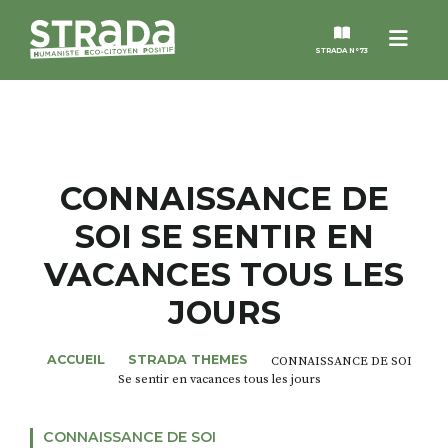
Menu
STRADA N°73
STRADA
MAGAZINES
CONNAISSANCE DE
SOI SE SENTIR EN
NOS THÈMES
VACANCES TOUS LES
STRADA’DATES
JOURS
ALTER STRADA
ACCUEIL
STRADA THEMES
CONNAISSANCE DE SOI
Se sentir en vacances tous les jours
ROSÉE DE MAI
CONNAISSANCE DE SOI