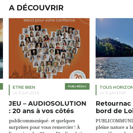
A DÉCOUVRIR
ETRE BIEN
PUBLI-RÉDAC
TOUS HORIZO
Le 12 juin 2026
Le 12 juin 2026
JEU – AUDIOSOLUTION
Retournac 
: 20 ans à vos côtés
bord de Lo
publicommuniqué- et quelques
PUBLICOMMUNIQU
surprises pour vous remercier ! À
pleine nature a l