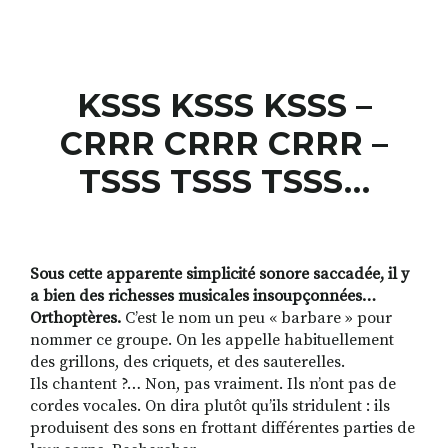
RECHERCHER
S'ABONNER
KSSS KSSS KSSS –
S'INSCRIRE À LA NEWSLETTER
CRRR CRRR CRRR –
FACEBOOK
INSTAGRAM
LINKEDIN
YOUTUBE
TSSS TSSS TSSS…
Sous cette apparente simplicité sonore saccadée, il y
a bien des richesses musicales insoupçonnées…
Orthoptères.
C’est le nom un peu « barbare » pour
nommer ce groupe. On les appelle habituellement
des grillons, des criquets, et des sauterelles.
Ils chantent ?… Non, pas vraiment. Ils n’ont pas de
cordes vocales. On dira plutôt qu’ils stridulent : ils
produisent des sons en frottant différentes parties de