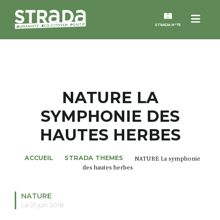
Menu
STRADA N°73
STRADA
MAGAZINES
NATURE LA
SYMPHONIE DES
NOS THÈMES
HAUTES HERBES
STRADA’DATES
ACCUEIL
STRADA THEMES
NATURE La symphonie
des hautes herbes
ALTER STRADA
NATURE
ROSÉE DE MAI
Le 21 juin 2018