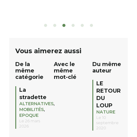
de rivière qui s’étire avec grâce sur
commerce, on pr
plus d’un kilomètre. Plaisirs de l’eau
clients. Notre mag
Le plan d’eau est à explorer : en
lieu de vie, de re
canoé / kayak 1 à 3 places, en paddle
toujours plus de 
solo, duo ou géant jusqu’à 8
Patricia VALETTE 
ge
personnes. […]
batteries nomade
votre téléphone 
Vous aimerez aussi
De la
Avec le
Du même
même
même
auteur
catégorie
mot-clé
LE
La
RETOUR
stradette
DU
ALTERNATIVES
,
LOUP
MOBILITÉS
,
NATURE
EPOQUE
Le 10
Le 26 mars
septembre
2026
2020