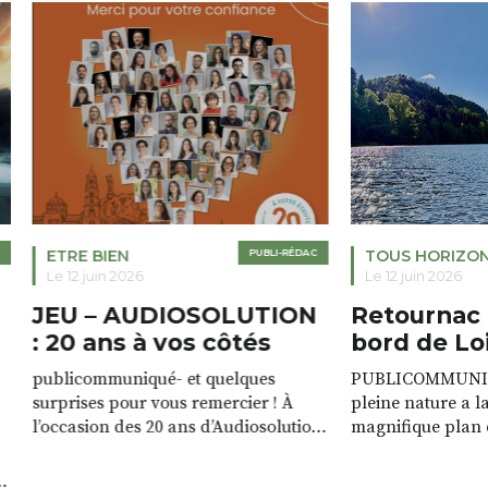
ETRE BIEN
PUBLI-RÉDAC
TOUS HORIZO
Le 12 juin 2026
Le 12 juin 2026
JEU – AUDIOSOLUTION
Retournac 
: 20 ans à vos côtés
bord de Lo
publicommuniqué- et quelques
PUBLICOMMUNIQU
surprises pour vous remercier ! À
pleine nature a l
l’occasion des 20 ans d’Audiosolution,
magnifique plan d
nous avons le plaisir d’organiser un
de rivière qui s’é
grand tirage au sort réservé à nos
plus d’un kilomètr