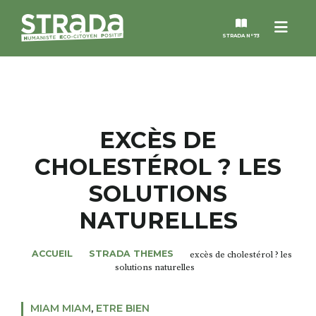
Menu
STRADA N°73
STRADA
MAGAZINES
EXCÈS DE
CHOLESTÉROL ? LES
NOS THÈMES
SOLUTIONS
STRADA’DATES
NATURELLES
ALTER STRADA
ACCUEIL
STRADA THEMES
excès de cholestérol ? les
solutions naturelles
ROSÉE DE MAI
MIAM MIAM
,
ETRE BIEN