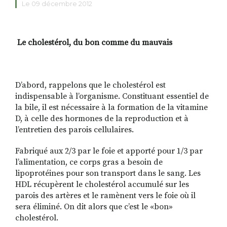
Le 09 décembre 2012
RECHERCHER
S'ABONNER
Le cholestérol, du bon comme du mauvais
S'INSCRIRE À LA NEWSLETTER
FACEBOOK
INSTAGRAM
LINKEDIN
YOUTUBE
D’abord, rappelons que le cholestérol est
indispensable à l’organisme. Constituant essentiel de
la bile, il est nécessaire à la formation de la vitamine
D, à celle des hormones de la reproduction et à
l’entretien des parois cellulaires.
Fabriqué aux 2/3 par le foie et apporté pour 1/3 par
l’alimentation, ce corps gras a besoin de
lipoprotéines pour son transport dans le sang. Les
HDL récupèrent le cholestérol accumulé sur les
parois des artères et le ramènent vers le foie où il
sera éliminé. On dit alors que c’est le «bon»
cholestérol.