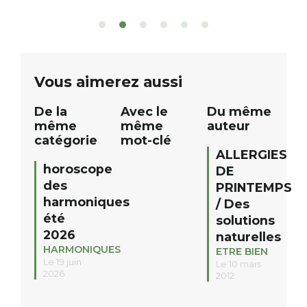
patients. De nombreux lots locaux
Le plan d’eau est 
sont à gagner, sélectionnés auprès
canoé / kayak 1 à
de commerçants, artisans et
solo, duo ou géan
partenaires de notre territoire : tirage
personnes. […]
public Samedi 26 septembre 2026 à
ue
Vous aimerez aussi
12h à […]
De la
Avec le
Du même
même
même
auteur
catégorie
mot-clé
ALLERGIES
horoscope
DE
des
PRINTEMPS
harmoniques
/ Des
été
solutions
2026
naturelles
HARMONIQUES
ETRE BIEN
Le 19 juin
Le 10 mars
2026
2012