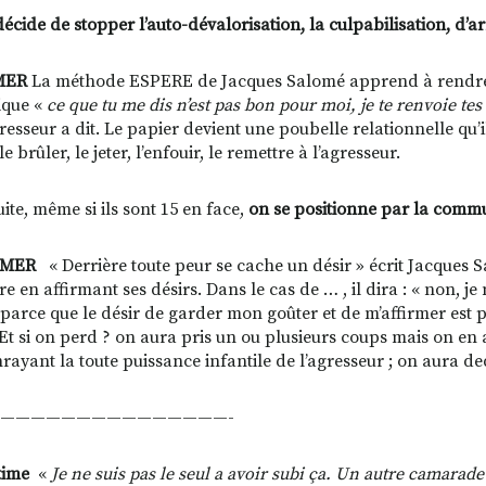
écide de stopper l’auto-dévalorisation, la culpabilisation, d’ar
IMER
La méthode ESPERE de Jacques Salomé apprend à rendre l
que «
ce que tu me dis n’est pas bon pour moi, je te renvoie tes
gresseur a dit. Le papier devient une poubelle relationnelle qu’
le brûler, le jeter, l’enfouir, le remettre à l’agresseur.
ite, même si ils sont 15 en face,
on se positionne par la commu
RMER
« Derrière toute peur se cache un désir » écrit Jacques 
re en affirmant ses désirs. Dans le cas de … , il dira : « non, 
parce que le désir de garder mon goûter et de m’affirmer est plu
 Et si on perd ? on aura pris un ou plusieurs coups mais on en
nrayant la toute puissance infantile de l’agresseur ; on aura de
———————————————-
time
«
Je ne suis pas le seul a avoir subi ça. Un autre camarad