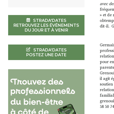
avec de
fréquem
» et de
STRADA'DATES
obtempér
RETROUVEZ LES ÉVÉNEMENTS
dit-il.
DU JOUR ET À VENIR
Germai
STRADA'DATES
profess
POSTEZ UNE DATE
relatio
pour en
parents
Grenoui
il agit
soutien 
relation
familia
grenouil
58 50 74