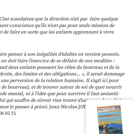
 C’est scandaleux que la direction n’ait pas faire quelque
nent conscience qu’ils n’ont pas pour seule mission de
nt de faire en sorte que les enfants apprennent à vivre
aire penser à nos inégalités d’adultes en version poussin.
n doit faire l’exercice de se défaire de nos modèles :
nd deux enfants poussent les rôles du bourreau et de la
 droits, des limites et des obligations… », il serait dommage
 une perversion de la relation humaine. Il s’agit ici pour
de bourreau), et de trouver autour de soi de quoi nourrir
de mental, ni à l’idée que pour survivre il faut anéantir
lui qui souffre de n’avoir rien trouvé d’autre que le racket
peut le penser à priori.
Jean-Nicolas JOYAU est
06 05 25