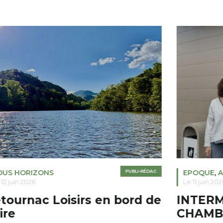
OUS HORIZONS
PUBLI-RÉDAC
EPOQUE
,
A
 12 juin 2026
Le 11 juin 202
tournac Loisirs en bord de
INTER
ire
CHAMB