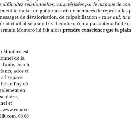
s difficultés relationnelles, caractérisées par le manque de con
ment le racket du goûter assorti de menaces de représailles p
 messages de dévalorisation, de culpabilisation «
tu es nul, tu 
ait et allait se plaindre. Il confie qu’il n’a pas obtenu l’aide qu
 Germain Montero lui fait alors
prendre conscience que la plain
n Montero est
ionnel de la
n d’aide, coach
fants, ados et
 à l’Espace
llit au Puy où
 également en
scolaire,
nel et
l. www.espace
lit.com. 06 66