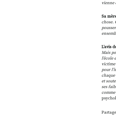
vienne 
Sa mère
chose. 
pousser 
ensemb
L’avis 
Mais po
l’école 
victime 
pour l’i
chaque 
et sout
ses faib
comme so
psychol
Partage