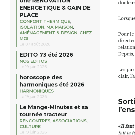
Une RENOVATION
douleur
ENERGETIQUE & GAIN DE
PLACE
Lorsque
CONFORT THERMIQUE
,
ISOLATION
,
MA MAISON
,
AMÉNAGEMENT & DESIGN
,
CHEZ
Pour le 
MOI
directeu
Le 07 août 2026
relatio
Depuis,
EDITO 73 été 2026
NOS EDITOS
Le 19 juin 2026
Les pare
clair, 
horoscope des
harmoniques été 2026
HARMONIQUES
Le 19 juin 2026
Sort
Le Mange-Minutes et sa
l’en
tournée tracteur
RENCONTRES
,
ASSOCIATIONS
,
«
Il fau
CULTURE
Le 19 juin 2026
fait la 