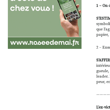
1 – On d
S’EST
symboli
que l’a
papier, 
2 – Ensu
S’AFFI
intérieu
gueule, 
leader.
peur, e
————
L’ex-vic