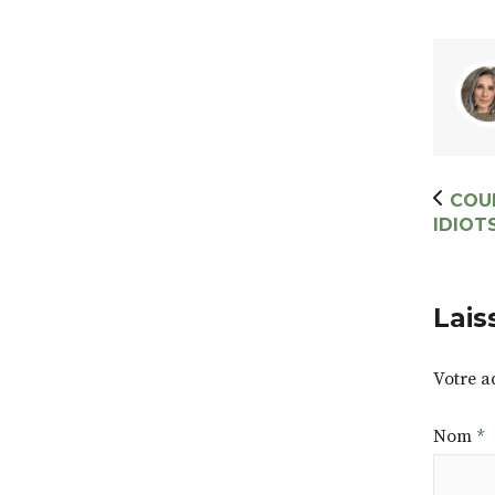
COU
IDIOT
Lais
Votre a
Nom
*