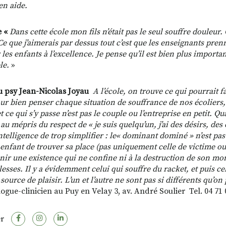
en aide.
 «
Dans cette école mon fils n’était pas le seul souffre douleur.
Ce que j’aimerais par dessus tout c’est que les enseignants pren
les enfants à l’excellence. Je pense qu’il est bien plus importa
le.
»
du psy Jean-Nicolas Joyau
A l’école, on trouve ce qui pourrait f
ur bien penser chaque situation de souffrance de nos écoliers, o
et ce qui s’y passe n’est pas le couple ou l’entreprise en petit.
Qua
au mépris du respect de « je suis quelqu’un, j’ai des désirs, des
ntelligence de trop simplifier : le« dominant dominé » n’est pas
enfant de trouver sa place (pas uniquement celle de victime ou 
enir une existence qui ne confine ni à la destruction de son mon
lesses. Il y a évidemment celui qui souffre du racket, et puis ce
urce de plaisir. L’un et l’autre ne sont pas si différents qu’on 
ogue-clinicien au Puy en Velay 3, av. André Soulier Tel. 04 71 
r