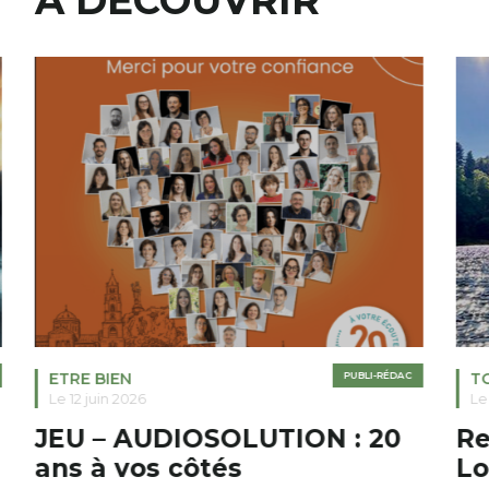
A DÉCOUVRIR
ETRE BIEN
PUBLI-RÉDAC
T
Le 12 juin 2026
Le
JEU – AUDIOSOLUTION : 20
Re
ans à vos côtés
Lo