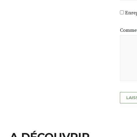
Enreg
Commen