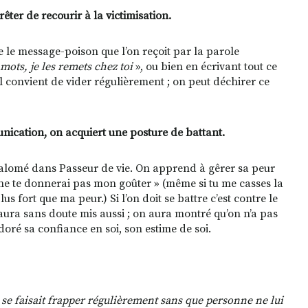
rêter de recourir à la victimisation.
e message-poison que l’on reçoit par la parole
 mots, je les remets chez toi
», ou bien en écrivant tout ce
il convient de vider régulièrement ; on peut déchirer ce
nication, on acquiert une posture de battant.
Salomé dans Passeur de vie. On apprend à gêrer sa peur
je ne te donnerai pas mon goûter » (même si tu me casses la
s fort que ma peur.) Si l’on doit se battre c’est contre le
 aura sans doute mis aussi ; on aura montré qu’on n’a pas
doré sa confiance en soi, son estime de soi.
e se faisait frapper régulièrement sans que personne ne lui