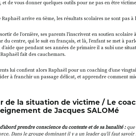
, et de vous donner quelques outils pour ne pas en être victime
 Raphaël arrive en 6ème, les résultats scolaires ne sont pas à l
sortir de l’ornière, ses parents l’inscrivent en soutien scolaire
r du centre, qui le suit en français, et là, l’enfant se met à pa
n d’aide que pendant ses années de primaire il a subi une situa
 Raphaël fait des cauchemars.
nts lui confient alors Raphaël pour un coaching d’une vingtaine 
l’aider à franchir un passage délicat, et apprendre comment m
ir de la situation de victime / L
e coac
seignement de Jacques SALOMé
t d’abord prendre conscience du contexte et de sa banalité :
que l
force. Dans le groupe dominant il y a un leader qu’il faut savoir