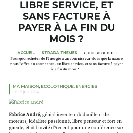
LIBRE SERVICE, ET
SANS FACTURE À
RECHERCHER
S'ABONNER
PAYER À LA FIN DU
S'INSCRIRE À LA NEWSLETTER
MOIS ?
FACEBOOK
INSTAGRAM
LINKEDIN
YOUTUBE
ACCUEIL
STRADA THEMES
COUP DE GUEULE :
Pourquoi acheter de l’énergie à un fournisseur alors que la nature
nous l’offre en abondance, en libre service, et sans facture à payer
à la fin du mois ?
MA MAISON
,
ECOLOTHIQUE
,
ENERGIES
Le 18 juin 2014
Fabrice André
, génial inventeur/bidouilleur de
moteurs, idéaliste passionné, libre penseur et fort en
gueule, était l’invité d’Accent pour une conférence sur