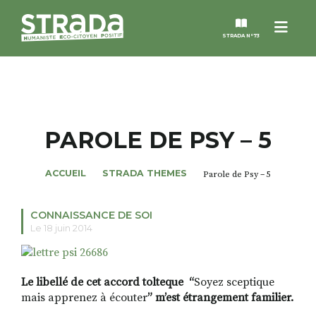
Menu
STRADA N°73
STRADA
MAGAZINES
PAROLE DE PSY – 5
NOS THÈMES
ACCUEIL
STRADA THEMES
Parole de Psy – 5
STRADA’DATES
CONNAISSANCE DE SOI
Le 18 juin 2014
ALTER STRADA
L
e libellé de cet accord tolteque “
Soyez sceptique
ROSÉE DE MAI
mais apprenez à écouter
” m’est étrangement familier.