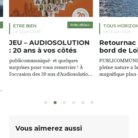
ETRE BIEN
PUBLI-RÉDAC
TOUS HORIZO
Le 12 juin 2026
Le 12 juin 2026
JEU – AUDIOSOLUTION
Retournac 
: 20 ans à vos côtés
bord de Lo
publicommuniqué- et quelques
PUBLICOMMUNIQU
surprises pour vous remercier ! À
pleine nature a l
l’occasion des 20 ans d’Audiosolution,
magnifique plan d
nous avons le plaisir d’organiser un
de rivière qui s’é
grand tirage au sort réservé à nos
plus d’un kilomètr
patients. De nombreux lots locaux
Le plan d’eau est 
sont à gagner, sélectionnés auprès
canoé / kayak 1 à
de commerçants, artisans et
solo, duo ou géan
partenaires de notre territoire : tirage
personnes. […]
public Samedi 26 septembre 2026 à
ue
Vous aimerez aussi
12h à […]