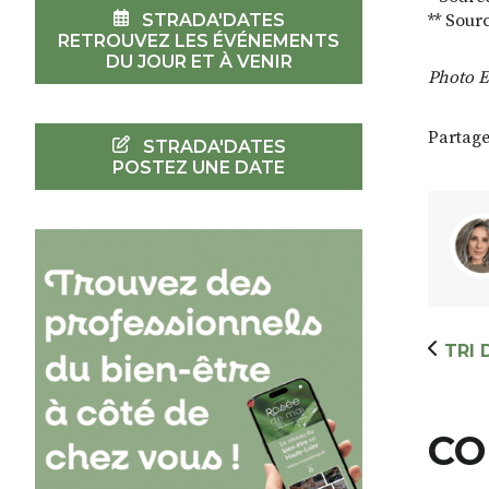
STRADA'DATES
** Sour
RETROUVEZ LES ÉVÉNEMENTS
DU JOUR ET À VENIR
Photo E
Partage
STRADA'DATES
POSTEZ UNE DATE
TRI
CO