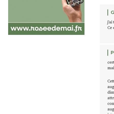
G
j’ai
Ce 
P
cer
mai
Cet
aug
dim
att
con
aug