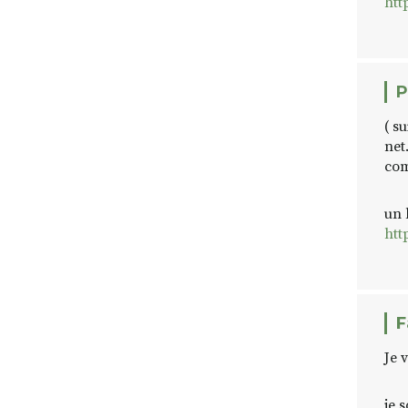
htt
P
( s
net
com
un 
htt
F
Je 
je 