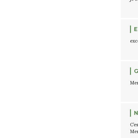
E
exc
G
Mer
N
C’e
Mer