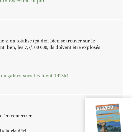
2015-ExecSum-FR.pdf
e si on totalise (çà doit bien se trouver sur le
ben, les 7,7/100 000, ils doivent être explosés
-inegalites-sociales-tuent-141864
à t’en remercier.
 la vie d’ici.