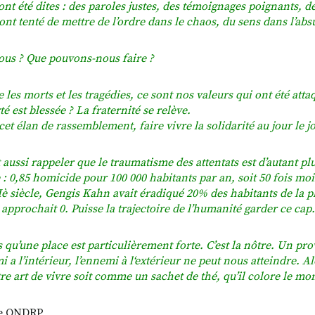
ont été dites : des paroles justes, des témoignages poignants, 
ont tenté de mettre de l’ordre dans le chaos, du sens dans l’abs
ous ? Que pouvons-nous faire ?
 les morts et les tragédies, ce sont nos valeurs qui ont été atta
té est blessée ? La fraternité se relève.
et élan de rassemblement, faire vivre la solidarité au jour le j
 aussi rappeler que le traumatisme des attentats est d’autant pl
e : 0,85 homicide pour 100 000 habitants par an, soit 50 fois 
IIè siècle, Gengis Kahn avait éradiqué 20% des habitants de la p
 approchait 0. Puisse la trajectoire de l’humanité garder ce cap.
s qu’une place est particulièrement forte. C’est la nôtre. Un pro
 a l’intérieur, l’ennemi à l‘extérieur ne peut nous atteindre. A
re art de vivre soit comme un sachet de thé, qu’il colore le mo
ce ONDRP