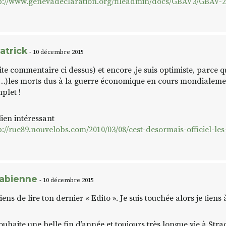
p://www.genevadeclaration.org/fileadmin/docs/GBAV3/GBAV-
atrick
- 10 décembre 2015
uite commentaire ci dessus) et encore ,je suis optimiste, parce qu
…)les morts dus à la guerre économique en cours mondialement, 
plet !
lien intéressant
p://rue89.nouvelobs.com/2010/03/08/cest-desormais-officiel-les
abienne
- 10 décembre 2015
viens de lire ton dernier « Edito ». Je suis touchée alors je tiens 
souhaite une belle fin d’année et toujours très longue vie à Strada