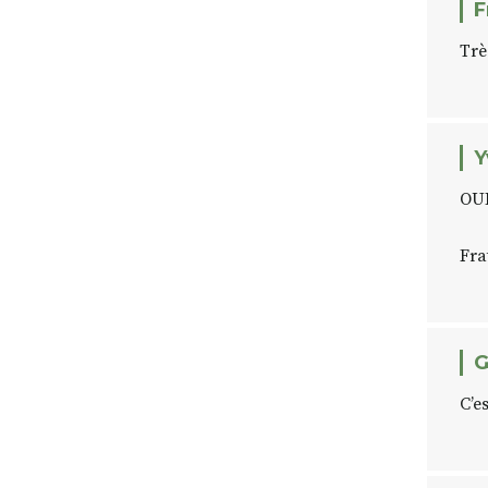
F
Trè
Y
OUI 
Fra
G
C’e