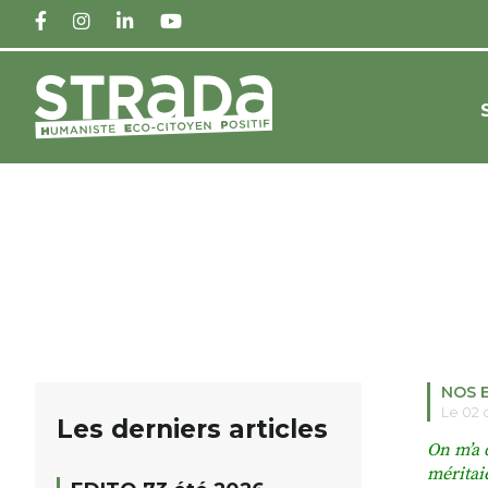
FACEBOOK
INSTAGRAM
LINKEDIN
YOUTUBE
NOS 
Le 02
Les derniers articles
On m’a d
méritai