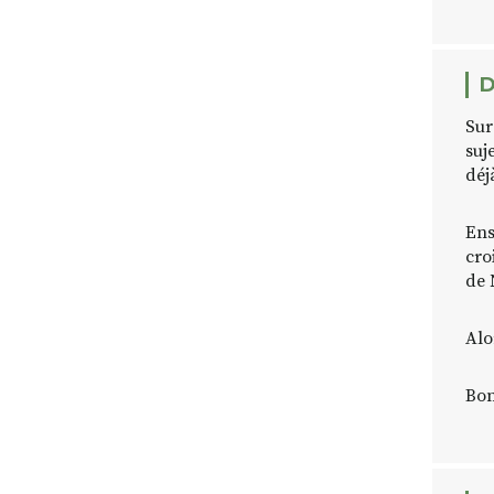
D
Sur
suj
déj
Ens
cro
de 
Alo
Bon