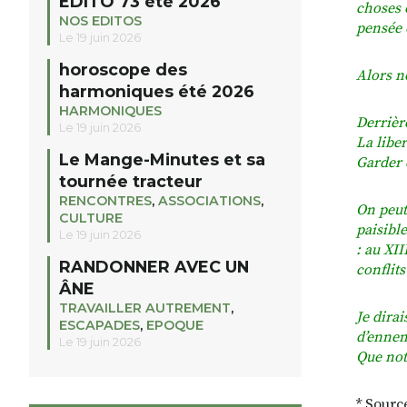
EDITO 73 été 2026
choses 
NOS EDITOS
pensée 
Le 19 juin 2026
horoscope des
Alors n
harmoniques été 2026
HARMONIQUES
Derrière
Le 19 juin 2026
La liber
Le Mange-Minutes et sa
Garder c
tournée tracteur
RENCONTRES
,
ASSOCIATIONS
,
On peut
CULTURE
paisibl
Le 19 juin 2026
: au XI
RANDONNER AVEC UN
conflits
ÂNE
TRAVAILLER AUTREMENT
,
Je dirai
ESCAPADES
,
EPOQUE
d’ennemi
Le 19 juin 2026
Que not
* Sour