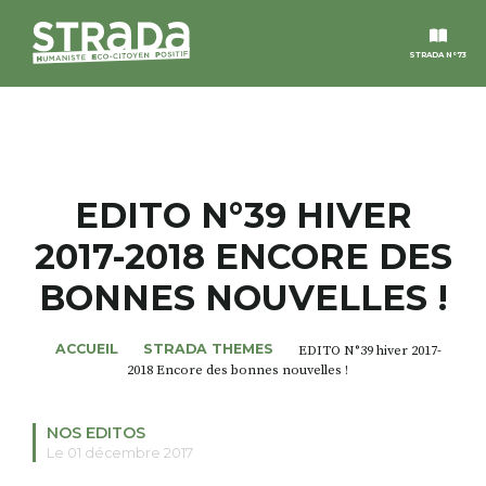
STRADA N°73
STRADA
MAGAZINES
EDITO N°39 HIVER
2017-2018 ENCORE DES
NOS THÈMES
BONNES NOUVELLES !
STRADA’DATES
ACCUEIL
STRADA THEMES
EDITO N°39 hiver 2017-
2018 Encore des bonnes nouvelles !
ALTER STRADA
NOS EDITOS
ROSÉE DE MAI
Le 01 décembre 2017