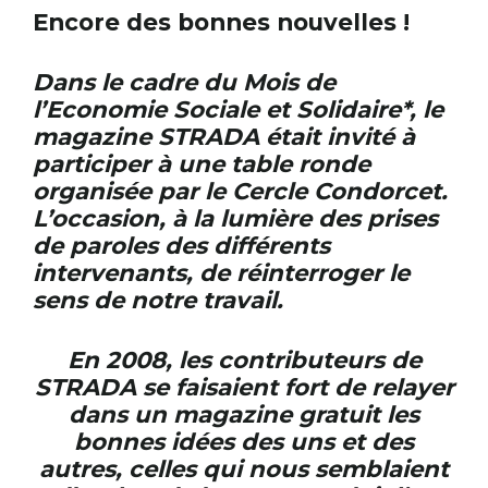
Encore des bonnes nouvelles !
Dans le cadre du Mois de
RECHERCHER
S'ABONNER
l’Economie Sociale et Solidaire*, le
S'INSCRIRE À LA NEWSLETTER
magazine STRADA était invité à
FACEBOOK
INSTAGRAM
LINKEDIN
YOUTUBE
participer à une table ronde
organisée par le Cercle Condorcet.
L’occasion, à la lumière des prises
de paroles des différents
intervenants, de réinterroger le
sens de notre travail.
En 2008, les contributeurs de
STRADA se faisaient fort de relayer
dans un magazine gratuit les
bonnes idées des uns et des
autres, celles qui nous semblaient