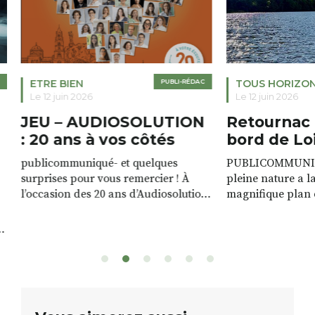
ETRE BIEN
PUBLI-RÉDAC
TOUS HORIZO
Le 12 juin 2026
Le 12 juin 2026
JEU – AUDIOSOLUTION
Retournac 
: 20 ans à vos côtés
bord de Lo
publicommuniqué- et quelques
PUBLICOMMUNIQU
surprises pour vous remercier ! À
pleine nature a l
l’occasion des 20 ans d’Audiosolution,
magnifique plan d
nous avons le plaisir d’organiser un
de rivière qui s’é
grand tirage au sort réservé à nos
plus d’un kilomètr
patients. De nombreux lots locaux
Le plan d’eau est 
sont à gagner, sélectionnés auprès
canoé / kayak 1 à
de commerçants, artisans et
solo, duo ou géan
partenaires de notre territoire : tirage
personnes. […]
public Samedi 26 septembre 2026 à
ue