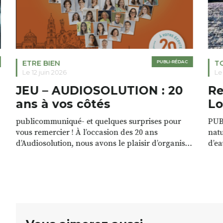
ETRE BIEN
PUBLI-RÉDAC
T
Le 12 juin 2026
Le
JEU – AUDIOSOLUTION : 20
Re
ans à vos côtés
Lo
publicommuniqué- et quelques surprises pour
PUB
vous remercier ! À l’occasion des 20 ans
natu
d’Audiosolution, nous avons le plaisir d’organiser
d’ea
un grand tirage au sort réservé à nos patients.
grâc
De nombreux lots locaux sont à gagner,
plan
sélectionnés auprès de commerçants, artisans et
plac
partenaires de notre territoire : tirage public
per
Samedi 26 septembre 2026 à 12h à […]