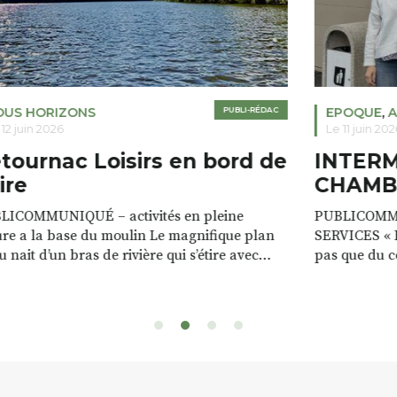
OUS HORIZONS
PUBLI-RÉDAC
EPOQUE
,
A
 12 juin 2026
Le 11 juin 202
tournac Loisirs en bord de
INTER
ire
CHAMB
LICOMMUNIQUÉ – activités en pleine
PUBLICOMM
re a la base du moulin Le magnifique plan
SERVICES « D
u nait d’un bras de rivière qui s’étire avec
pas que du 
e sur plus d’un kilomètre. Plaisirs de l’eau Le
clients. Notr
 d’eau est à explorer : en canoé / kayak 1 à 3
de rencontres
es, en paddle solo, duo ou géant jusqu’à 8
Rémy et Patr
sonnes. […]
batteries no
téléphone p