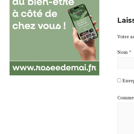
Lais
Votre a
Nom
*
Enreg
Commen