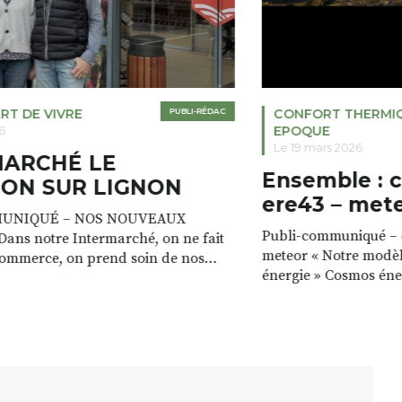
RT DE VIVRE
PUBLI-RÉDAC
CONFORT THERMI
EPOQUE
6
Le 19 mars 2026
MARCHÉ LE
Ensemble : 
ON SUR LIGNON
ere43 – met
UNIQUÉ – NOS NOUVEAUX
Publi-communiqué – c
ans notre Intermarché, on ne fait
meteor « Notre modèl
commerce, on prend soin de nos
énergie » Cosmos éne
e magasin est à la fois un lieu de vie,
valorisons les ressour
, avec toujours plus de services. »
a les ressources pour
icia VALETTE Prêt gratuit de
énergie : le bois des fo
mades pour recharger votre
cours d’eau, le vent. 
endant que […]
ressources, c’est max