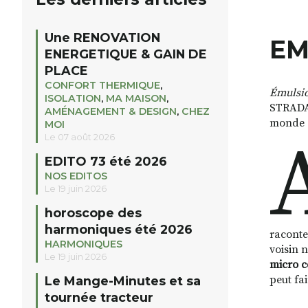
Une RENOVATION
EM
ENERGETIQUE & GAIN DE
PLACE
CONFORT THERMIQUE
,
Émulsio
ISOLATION
,
MA MAISON
,
STRADA 
AMÉNAGEMENT & DESIGN
,
CHEZ
monde :
MOI
Le 07 août 2026
EDITO 73 été 2026
NOS EDITOS
Le 19 juin 2026
horoscope des
harmoniques été 2026
raconte
HARMONIQUES
voisin 
Le 19 juin 2026
micro c
peut fa
Le Mange-Minutes et sa
tournée tracteur