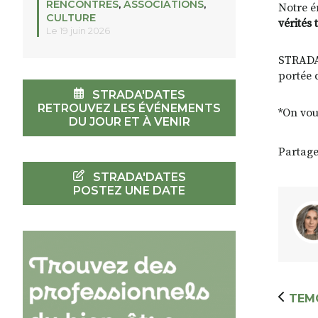
RENCONTRES
,
ASSOCIATIONS
,
Notre é
CULTURE
vérités 
Le 19 juin 2026
STRADA 
portée 
STRADA'DATES
RETROUVEZ LES ÉVÉNEMENTS
*On vou
DU JOUR ET À VENIR
Partage
STRADA'DATES
POSTEZ UNE DATE
TEM