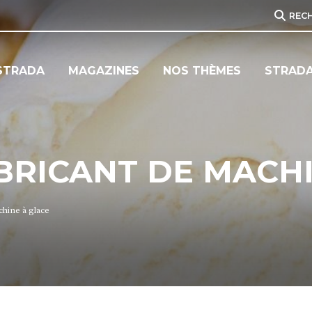
REC
STRADA
MAGAZINES
NOS THÈMES
STRADA
ABRICANT DE MACH
hine à glace