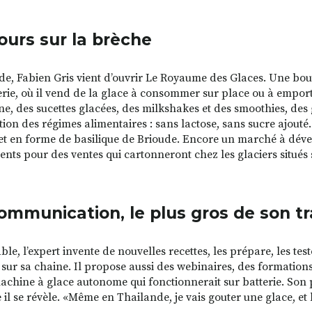
ours sur la brèche
de, Fabien Gris vient d’ouvrir Le Royaume des Glaces. Une bout
rie, où il vend de la glace à consommer sur place ou à emporte
enne, des sucettes glacées, des milkshakes et des smoothies, de
tion des régimes alimentaires : sans lactose, sans sucre ajouté
t en forme de basilique de Brioude. Encore un marché à déve
ts pour des ventes qui cartonneront chez les glaciers situés su
ommunication, le plus gros de son tr
able, l’expert invente de nouvelles recettes, les prépare, les t
 sur sa chaine. Il propose aussi des webinaires, des formations,
achine à glace autonome qui fonctionnerait sur batterie. Son p
e il se révèle. «Même en Thailande, je vais gouter une glace, 