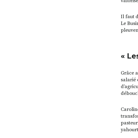
valoris
Il faut
Le Busi
pleuven
« Le
Grâce a
salarié
d’agric
débouch
Carolin
transfo
pasteur
yahourts