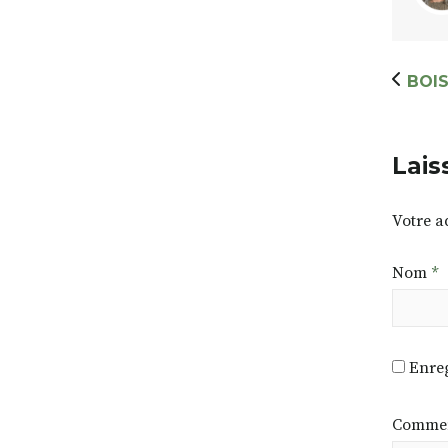
BOI
Lais
Votre a
Nom
*
Enreg
Commen