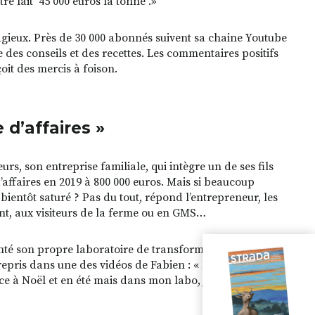
re lait 45 000 euros la tonne .»
ntagieux. Près de 30 000 abonnés suivent sa chaine Youtube
des conseils et des recettes. Les commentaires positifs
oit des mercis à foison.
 d’affaires »
, son entreprise familiale, qui intègre un de ses fils
d’affaires en 2019 à 800 000 euros. Mais si beaucoup
 bientôt saturé ? Pas du tout, répond l’entrepreneur, les
nt, aux visiteurs de la ferme ou en GMS…
nté son propre laboratoire de transformation. Elle
 repris dans une des vidéos de Fabien : « Du moment qu’on
e à Noël et en été mais dans mon labo, je fais aussi des