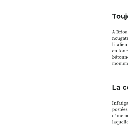
Touj
A Briou
nougate
l’itali
en fonc
bâtonne
monumen
La c
Infatig
postées
d’une m
laquell