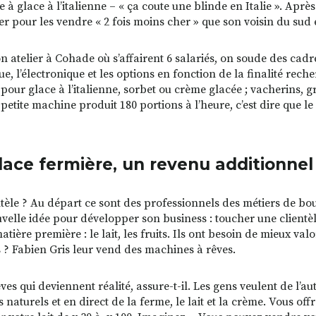
à glace à l’italienne – « ça coute une blinde en Italie ». Après 
er pour les vendre « 2 fois moins cher » que son voisin du su
n atelier à Cohade où s’affairent 6 salariés, on soude des cadre
ue, l’électronique et les options en fonction de la finalité rec
 pour glace à l’italienne, sorbet ou crème glacée ; vacherins, g
 petite machine produit 180 portions à l’heure, c’est dire que 
lace fermière, un revenu additionnel
ntèle ? Au départ ce sont des professionnels des métiers de bouc
velle idée pour développer son business : toucher une clientèl
atière première : le lait, les fruits. Ils ont besoin de mieux va
 ? Fabien Gris leur vend des machines à rêves.
êves qui deviennent réalité, assure-t-il. Les gens veulent de l’
 naturels et en direct de la ferme, le lait et la crème. Vous offr