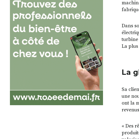
machine 
fabriqu
Dans so
électriq
turbine
La plus
La g
Sa clie
une nou
ont la m
revenus
« Des r
produits