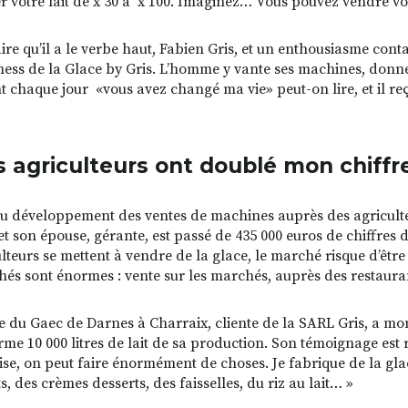
er votre lait de x 30 à x 100. Imaginez… Vous pouvez vendre vot
 dire qu’il a le verbe haut, Fabien Gris, et un enthousiasme co
ness de la Glace by Gris. L’homme y vante ses machines, donne 
t chaque jour «vous avez changé ma vie» peut-on lire, et il reç
s agriculteurs ont doublé mon chiffre
u développement des ventes de machines auprès des agriculteurs
 et son épouse, gérante, est passé de 435 000 euros de chiffres 
ulteurs se mettent à vendre de la glace, le marché risque d’être
és sont énormes : vente sur les marchés, auprès des restaura
e du Gaec de Darnes à Charraix, cliente de la SARL Gris, a mo
rme 10 000 litres de lait de sa production. Son témoignage est
ise, on peut faire énormément de choses. Je fabrique de la glac
, des crèmes desserts, des faisselles, du riz au lait… »