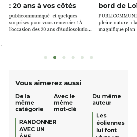
: 20 ans à vos côtés
bord de Lo
publicommuniqué- et quelques
PUBLICOMMUNIQU
surprises pour vous remercier ! À
pleine nature a l
l’occasion des 20 ans d’Audiosolution,
magnifique plan d
nous avons le plaisir d’organiser un
de rivière qui s’é
grand tirage au sort réservé à nos
plus d’un kilomètr
patients. De nombreux lots locaux
Le plan d’eau est 
sont à gagner, sélectionnés auprès
canoé / kayak 1 à
de commerçants, artisans et
solo, duo ou géan
partenaires de notre territoire : tirage
personnes. […]
public Samedi 26 septembre 2026 à
ue
Vous aimerez aussi
12h à […]
De la
Avec le
Du même
même
même
auteur
catégorie
mot-clé
Les
RANDONNER
éoliennes
AVEC UN
lui font
ÂNE