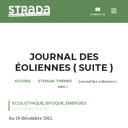
Menu
STRADA N°73
STRADA
MAGAZINES
JOURNAL DES
ÉOLIENNES ( SUITE )
NOS THÈMES
ACCUEIL
STRADA THEMES
Journal des éoliennes (
STRADA’DATES
suite )
ALTER STRADA
ECOLOTHIQUE
,
EPOQUE
,
ENERGIES
Le 23 décembre 2011
ROSÉE DE MAI
Au 20 décembre 2011.