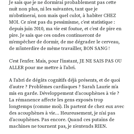
Je sais que je ne dormirai probablement pas cette
nuit non plus, ni les suivantes, tant que je
m’obstinerai, non mais quel culot, à habiter CHEZ
MOI. Ce n’est pas du pessimisme, c’est statistique :
RECHERCHER
S'ABONNER
depuis juin 2010, ma vie est foutue, et c’est de pire en
S'INSCRIRE À LA NEWSLETTER
pire. Je sais que ces ondes continueront de
FACEBOOK
INSTAGRAM
LINKEDIN
YOUTUBE
m’empêcher de dormir, de me dégrader le cerveau,
de m’interdire de même travailler, BON SANG !
C’est l’enfer. Mais, pour l’instant, JE NE SAIS PAS OU
ALLER pour me mettre à l’abri.
A l’abri de dégâts cognitifs déjà présents, et de quoi
d’autre ? Problèmes cardiaques ? Sarah Laurie m’a
mis en garde. Développement d’acouphènes à vie ?
La rémanence affecte les gens exposés trop
longtemps (comme moi). Ils partent de chez eux avec
des acouphènes à vie… Heureusement, je n’ai pas
d’acouphènes. Pas encore. Quand ces putains de
machines ne tournent pas, je n’entends RIEN.