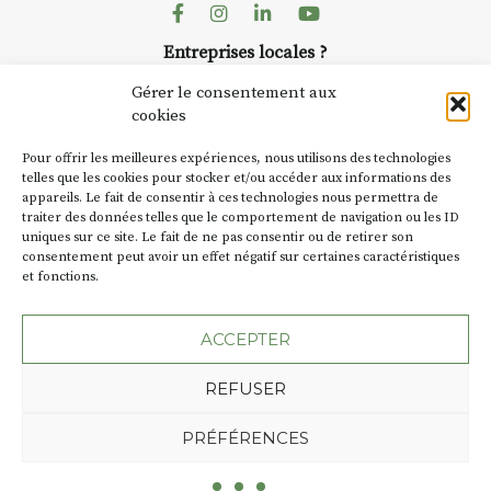
Facebook
Instagram
Linkedin
Youtube
Entreprises locales ?
Nous avons des solutions pubs pour vous.
Gérer le consentement aux
cookies
NEWSLETTER
Pour offrir les meilleures expériences, nous utilisons des technologies
Suivez toute l'actu de Strada
telles que les cookies pour stocker et/ou accéder aux informations des
appareils. Le fait de consentir à ces technologies nous permettra de
traiter des données telles que le comportement de navigation ou les ID
uniques sur ce site. Le fait de ne pas consentir ou de retirer son
consentement peut avoir un effet négatif sur certaines caractéristiques
et fonctions.
NOUS CONTACTER
ACCEPTER
REFUSER
Plan du site
Mentions légales
PRÉFÉRENCES
Politique de confidentialité
Une création de l'Agence Oktopod