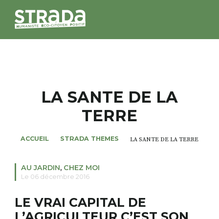
STRADA
MAGAZINES
LA SANTE DE LA
TERRE
NOS THÈMES
ACCUEIL
STRADA THEMES
LA SANTE DE LA TERRE
STRADA’DATES
AU JARDIN
,
CHEZ MOI
ALTER STRADA
Le 06 décembre 2016
LE VRAI CAPITAL DE
ROSÉE DE MAI
L’AGRICULTEUR C’EST SON