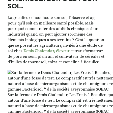
SOL.
L’agriculteur chouchoute son sol, l’observe et agit
RECHERCHER
S'ABONNER
S'INSCRIRE À
pour qu’il soit en meilleure santé possible. Mais
pourquoi commander des additifs chimiques à un
FACEBOOK
INSTAGRAM
LINKEDIN
YOUTUBE
industriel quand on peut ajouter soi-même des
éléments biologiques à ses terrains ? C’est la question
que se posent les agriculteurs, invités à une étude de
sol chez
Denis Chalendar, éleveur
et transformateur
de porc en semi plein air, et cultivateur de céréales et
d’huiles de tournesol, colza et cameline à Beaulieu.
Sur la ferme de Denis Chalendar, Les Fretis à Beaulieu, p
autour d’une fosse de test. Le comparatif est très netteme
naturel à base de microorganismes et de champignons re
gamme Bacteriosol ® de la société aveyronnaise SOBAC.