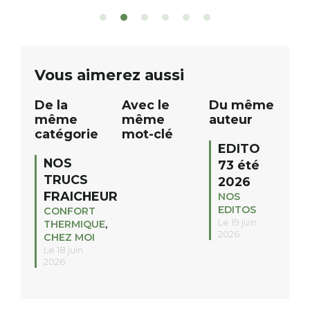
sont à gagner, sélectionnés auprès
canoé / kayak 1 à
de commerçants, artisans et
solo, duo ou géan
partenaires de notre territoire : tirage
personnes. […]
public Samedi 26 septembre 2026 à
ue
Vous aimerez aussi
12h à […]
De la
Avec le
Du même
même
même
auteur
catégorie
mot-clé
EDITO
NOS
73 été
TRUCS
2026
FRAICHEUR
NOS
EDITOS
CONFORT
Le 19 juin
THERMIQUE
,
2026
CHEZ MOI
Le 18 juin
2026