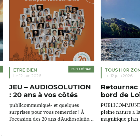
ETRE BIEN
PUBLI-RÉDAC
TOUS HORIZO
Le 12 juin 2026
Le 12 juin 2026
JEU – AUDIOSOLUTION
Retournac 
: 20 ans à vos côtés
bord de Lo
publicommuniqué- et quelques
PUBLICOMMUNIQU
surprises pour vous remercier ! À
pleine nature a l
l’occasion des 20 ans d’Audiosolution,
magnifique plan d
nous avons le plaisir d’organiser un
de rivière qui s’é
grand tirage au sort réservé à nos
plus d’un kilomètr
patients. De nombreux lots locaux
Le plan d’eau est 