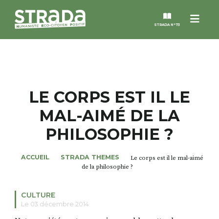
Menu
STRADA N°73
STRADA
MAGAZINES
LE CORPS EST IL LE
MAL-AIMÉ DE LA
NOS THÈMES
PHILOSOPHIE ?
STRADA’DATES
ACCUEIL
STRADA THEMES
Le corps est il le mal-aimé
de la philosophie ?
ALTER STRADA
CULTURE
ROSÉE DE MAI
Le 03 décembre 2014