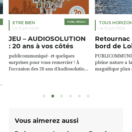
ETRE BIEN
PUBLI-RÉDAC
TOUS HORIZO
Le 12 juin 2026
Le 12 juin 2026
JEU – AUDIOSOLUTION
Retournac 
: 20 ans à vos côtés
bord de Lo
publicommuniqué- et quelques
PUBLICOMMUNIQU
surprises pour vous remercier ! À
pleine nature a l
l’occasion des 20 ans d’Audiosolution,
magnifique plan d
nous avons le plaisir d’organiser un
de rivière qui s’é
grand tirage au sort réservé à nos
plus d’un kilomètr
patients. De nombreux lots locaux
Le plan d’eau est 
sont à gagner, sélectionnés auprès
canoé / kayak 1 à
de commerçants, artisans et
solo, duo ou géan
partenaires de notre territoire : tirage
personnes. […]
public Samedi 26 septembre 2026 à
ue
Vous aimerez aussi
12h à […]