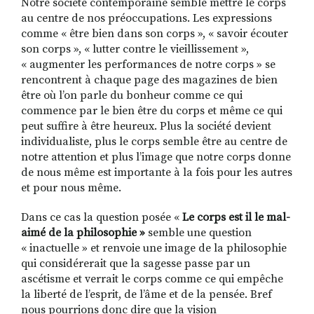
Notre société contemporaine semble mettre le corps
au centre de nos préoccupations. Les expressions
comme « être bien dans son corps », « savoir écouter
son corps », « lutter contre le vieillissement »,
RECHERCHER
S'ABONNER
« augmenter les performances de notre corps » se
S'INSCRIRE À LA NEWSLETTER
rencontrent à chaque page des magazines de bien
être où l’on parle du bonheur comme ce qui
FACEBOOK
INSTAGRAM
LINKEDIN
YOUTUBE
commence par le bien être du corps et même ce qui
peut suffire à être heureux. Plus la société devient
individualiste, plus le corps semble être au centre de
notre attention et plus l’image que notre corps donne
de nous même est importante à la fois pour les autres
et pour nous même.
Dans ce cas la question posée «
Le corps est il le mal-
aimé de la philosophie »
semble une question
« inactuelle » et renvoie une image de la philosophie
qui considérerait que la sagesse passe par un
ascétisme et verrait le corps comme ce qui empêche
la liberté de l’esprit, de l’âme et de la pensée. Bref
nous pourrions donc dire que la vision