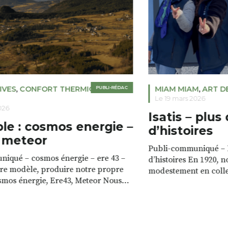
IVES
,
CONFORT THERMIQUE
PUBLI-RÉDAC
,
MIAM MIAM
,
ART D
Le 19 mars 2026
026
Isatis – plus
e : cosmos energie –
d’histoires
 meteor
Publi-communiqué – I
iqué – cosmos énergie – ere 43 –
d’histoires En 1920,
re modèle, produire notre propre
modestement en collec
smos énergie, Ere43, Meteor Nous
Haute-Loire pour prod
s ressources locales. Notre territoire
frais, vendus dans le
rces pour produire notre propre
sommes ensuite spéci
ois des forêts locales, le soleil, les
artisanaux, notamment
le vent. S’appuyer sur ces
avons développé des