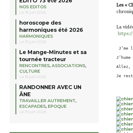
EDITO 73 été 2026
Les « C
NOS EDITOS
chroniq
Le 19 juin 2026
horoscope des
La vidé
harmoniques été 2026
https:
HARMONIQUES
Le 19 juin 2026
 J’me l
Le Mange-Minutes et sa
J’hume 
tournée tracteur
RENCONTRES
,
ASSOCIATIONS
,
Allez, 
CULTURE
Je rest
Le 19 juin 2026
RANDONNER AVEC UN
ÂNE
TRAVAILLER AUTREMENT
,
ESCAPADES
,
EPOQUE
Le 19 juin 2026