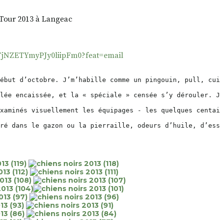
 Tour 2013 à Langeac
TjNZETYmyPJy0liipFm0?feat=email
ébut d’octobre. J’m’habille comme un pingouin, pull, cu
lée encaissée, et la « spéciale » censée s’y dérouler. J
xaminés visuellement les équipages - les quelques centai
ré dans le gazon ou la pierraille, odeurs d’huile, d’ess