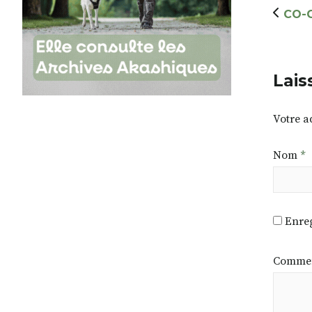
CO-C
Lais
Votre a
Nom
*
Enreg
Commen