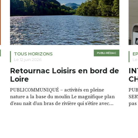
TOUS HORIZONS
PUBLI-RÉDAC
E
Le 12 juin 2026
Le 
Retournac Loisirs en bord de
I
Loire
C
PUBLICOMMUNIQUÉ – activités en pleine
PUB
nature a la base du moulin Le magnifique plan
SERV
r
d’eau nait d’un bras de rivière qui s’étire avec
pas
grâce sur plus d’un kilomètre. Plaisirs de l’eau Le
clie
plan d’eau est à explorer : en canoé / kayak 1 à 3
de r
places, en paddle solo, duo ou géant jusqu’à 8
Rémy
personnes. […]
batt
tél