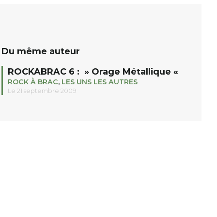
c’est maximiser les retombées […]
itinérant […]
Du même auteur
ROCKABRAC 6 : » Orage Métallique «
ROCK À BRAC
,
LES UNS LES AUTRES
Le 21 septembre 2009