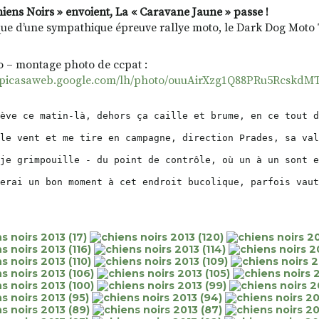
hiens Noirs » envoient, La « Caravane Jaune » passe !
ue d’une sympathique épreuve rallye moto, le Dark Dog Moto
o – montage photo de ccpat :
//picasaweb.google.com/lh/photo/ouuAirXzg1Q88PRu5RcskdM
ève ce matin-là, dehors ça caille et brume, en ce tout d
le vent et me tire en campagne, direction Prades, sa val
je grimpouille - du point de contrôle, où un à un sont e
erai un bon moment à cet endroit bucolique, parfois vaut