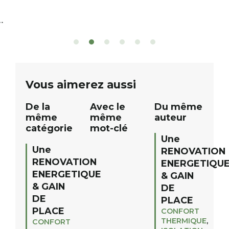
nous avons le plaisir d’organiser un
de rivière qui s’é
grand tirage au sort réservé à nos
plus d’un kilomètr
patients. De nombreux lots locaux
Le plan d’eau est 
sont à gagner, sélectionnés auprès
canoé / kayak 1 à
de commerçants, artisans et
solo, duo ou géan
partenaires de notre territoire : tirage
personnes. […]
public Samedi 26 septembre 2026 à
ue
Vous aimerez aussi
12h à […]
De la
Avec le
Du même
même
même
auteur
catégorie
mot-clé
Une
Une
RENOVATION
RENOVATION
ENERGETIQU
ENERGETIQUE
& GAIN
& GAIN
DE
DE
PLACE
PLACE
CONFORT
THERMIQUE
,
CONFORT