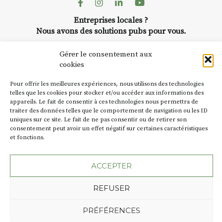
Facebook
Instagram
Linkedin
Youtube
Entreprises locales ?
Nous avons des solutions pubs pour vous.
Gérer le consentement aux
NEWSLETTER
cookies
Suivez toute l'actu de Strada
Pour offrir les meilleures expériences, nous utilisons des technologies
telles que les cookies pour stocker et/ou accéder aux informations des
appareils. Le fait de consentir à ces technologies nous permettra de
traiter des données telles que le comportement de navigation ou les ID
uniques sur ce site. Le fait de ne pas consentir ou de retirer son
consentement peut avoir un effet négatif sur certaines caractéristiques
NOUS CONTACTER
et fonctions.
ACCEPTER
REFUSER
Plan du site
Mentions légales
Politique de confidentialité
Une création de l'Agence Oktopod
PRÉFÉRENCES