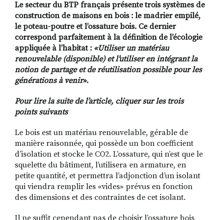
Le secteur du BTP français présente trois systèmes de
construction de maisons en bois : le madrier empilé,
le poteau-poutre et l’ossature bois. Ce dernier
correspond parfaitement à la définition de l’écologie
RECHERCHER
S'ABONNER
appliquée à l’habitat :
«Utiliser un matériau
S'INSCRIRE À LA NEWSLETTER
renouvelable (disponible) et l’utiliser en intégrant la
FACEBOOK
INSTAGRAM
LINKEDIN
YOUTUBE
notion de partage et de réutilisation possible pour les
générations à venir
».
Pour lire la suite de l’article, cliquer sur les trois
points suivants
Le bois est un matériau renouvelable, gérable de
manière raisonnée, qui possède un bon coefficient
d’isolation et stocke le CO2. L’ossature, qui n’est que le
squelette du bâtiment, l’utilisera en armature, en
petite quantité, et permettra l’adjonction d’un isolant
qui viendra remplir les «vides» prévus en fonction
des dimensions et des contraintes de cet isolant.
Il ne suffit cependant pas de choisir l’ossature bois