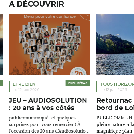
A DÉCOUVRIR
ETRE BIEN
PUBLI-RÉDAC
TOUS HORIZO
Le 12 juin 2026
Le 12 juin 2026
JEU – AUDIOSOLUTION
Retournac 
: 20 ans à vos côtés
bord de Lo
publicommuniqué- et quelques
PUBLICOMMUNIQU
surprises pour vous remercier ! À
pleine nature a l
l’occasion des 20 ans d’Audiosolution,
magnifique plan d