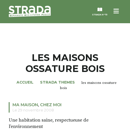
Men
STRADA N°73
STRADA
MAGAZINES
LES MAISONS
OSSATURE BOIS
NOS THÈMES
ACCUEIL
STRADA THEMES
les maisons ossature
STRADA’DATES
bois
ALTER STRADA
MA MAISON
,
CHEZ MOI
Le 29 novembre 2008
ROSÉE DE MAI
Une habitation saine, respectueuse de
l’environnement