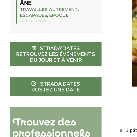
ÂNE
TRAVAILLER AUTREMENT
,
ESCAPADES
,
EPOQUE
Le 19 juin 2026
STRADA'DATES
RETROUVEZ LES ÉVÉNEMENTS
DU JOUR ET À VENIR
STRADA'DATES
POSTEZ UNE DATE
1 pât