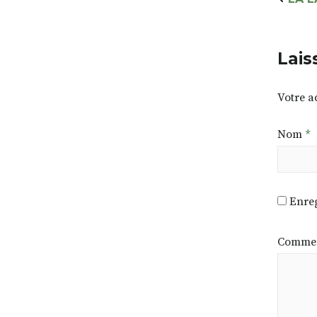
Lais
Votre a
Nom
*
Enreg
Commen