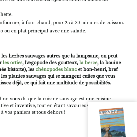
hette.
nfourner, à four chaud, pour 25 à 30 minutes de cuisson.
o ou en plat principal avec une salade.
 les herbes sauvages autres que la lampsane, on peut
er
les orties
, lʼægopode des goutteux,
la berce
, la bouïne
ée bistorte), les
chénopodes blanc
et bon-henri, bref
 les plantes sauvages qui se mangent cuites que vous
ssez déjà, ce qui fait une multitude de possibilités.
on vous dit que la cuisine sauvage est une cuisine
tive et inventive, tout en étant savoureuse et nutritive !
 à vos paniers et tous dehors !