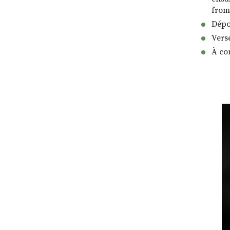
from
Dépos
Vers
À co