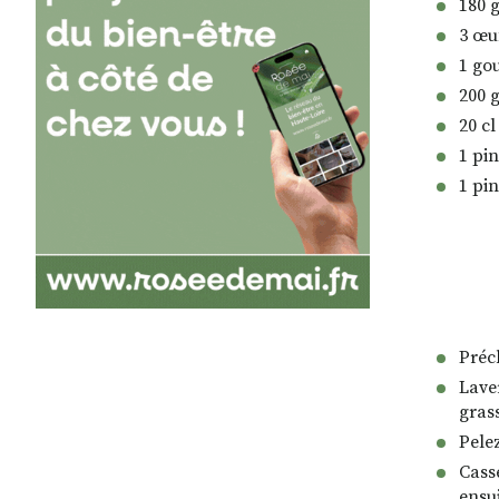
180 
3 œu
1 gou
200 
20 c
1 pin
1 pi
Préch
Lave
grass
Pelez
Casse
ensui