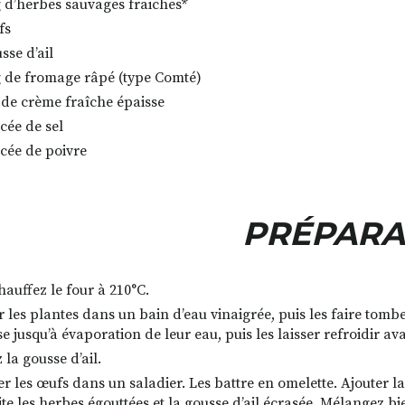
g d’herbes sauvages fraiches*
fs
sse d’ail
g de fromage râpé (type Comté)
l de crème fraîche épaisse
cée de sel
ncée de poivre
PRÉPARA
auffez le four à 210°C.
r les plantes dans un bain d’eau vinaigrée, puis les faire tom
e jusqu’à évaporation de leur eau, puis les laisser refroidir a
 la gousse d’ail.
r les œufs dans un saladier. Les battre en omelette. Ajouter la
te les herbes égouttées et la gousse d’ail écrasée. Mélangez bi