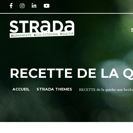
FACEBOOK
INSTAGRAM
LINKEDIN
YOUTUBE
RECETTE DE LA 
ACCUEIL
STRADA THEMES
RECETTE de la quiche aux herb