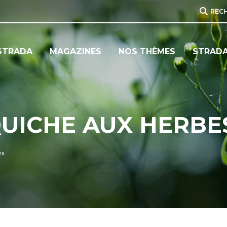
REC
STRADA
MAGAZINES
NOS THÈMES
STRADA
QUICHE AUX HERBE
es