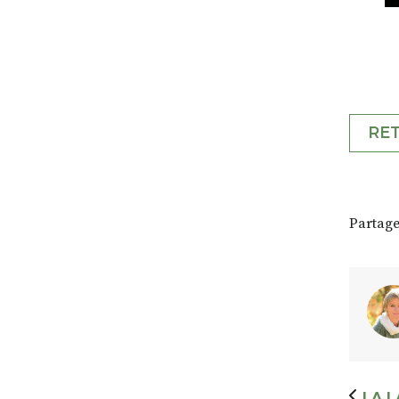
RE
Partage
LA 