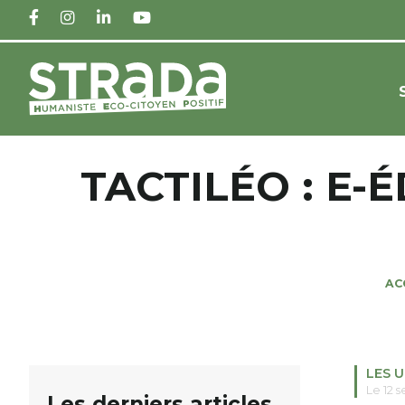
FACEBOOK
INSTAGRAM
LINKEDIN
YOUTUBE
TACTILÉO : E
AC
LES 
Le 12 
Les derniers articles