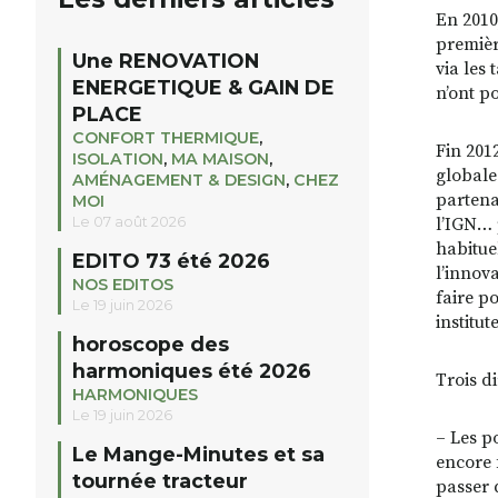
En 2010
premièr
Une RENOVATION
via les
ENERGETIQUE & GAIN DE
n’ont p
PLACE
CONFORT THERMIQUE
,
Fin 201
ISOLATION
,
MA MAISON
,
globale
AMÉNAGEMENT & DESIGN
,
CHEZ
partena
MOI
Le 07 août 2026
l’IGN… 
habituel
EDITO 73 été 2026
l’innov
NOS EDITOS
faire po
Le 19 juin 2026
institu
horoscope des
harmoniques été 2026
Trois d
HARMONIQUES
Le 19 juin 2026
– Les po
Le Mange-Minutes et sa
encore f
tournée tracteur
passer 