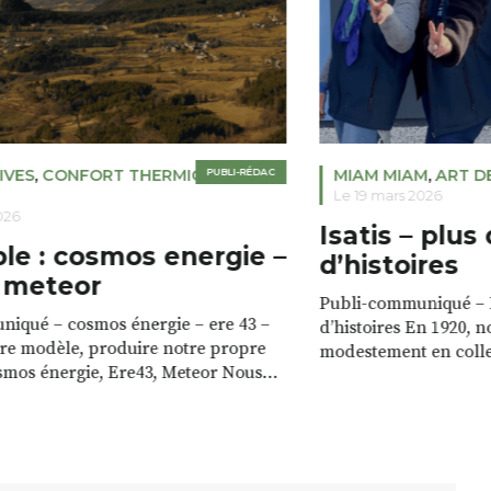
IVES
,
CONFORT THERMIQUE
PUBLI-RÉDAC
,
MIAM MIAM
,
ART D
Le 19 mars 2026
026
Isatis – plus
e : cosmos energie –
d’histoires
 meteor
Publi-communiqué – I
iqué – cosmos énergie – ere 43 –
d’histoires En 1920,
re modèle, produire notre propre
modestement en collec
smos énergie, Ere43, Meteor Nous
Haute-Loire pour prod
s ressources locales. Notre territoire
frais, vendus dans le
rces pour produire notre propre
sommes ensuite spéci
ois des forêts locales, le soleil, les
artisanaux, notamment
le vent. S’appuyer sur ces
avons développé des