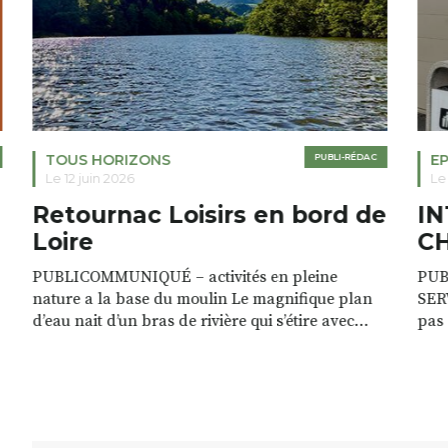
TOUS HORIZONS
PUBLI-RÉDAC
E
Le 12 juin 2026
Le 
Retournac Loisirs en bord de
I
Loire
C
PUBLICOMMUNIQUÉ – activités en pleine
PUB
nature a la base du moulin Le magnifique plan
SERV
r
d’eau nait d’un bras de rivière qui s’étire avec
pas
grâce sur plus d’un kilomètre. Plaisirs de l’eau Le
clie
plan d’eau est à explorer : en canoé / kayak 1 à 3
de r
places, en paddle solo, duo ou géant jusqu’à 8
Rémy
personnes. […]
batt
tél