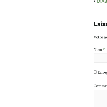
DIAB
Lais
Votre a
Nom
*
Enreg
Commen