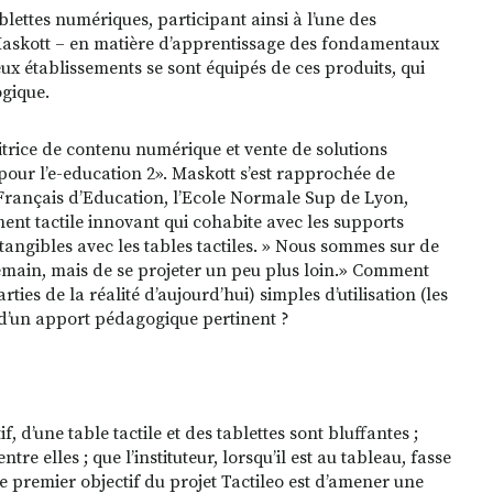
lettes numériques, participant ainsi à l’une des
Maskott – en matière d’apprentissage des fondamentaux
reux établissements se sont équipés de ces produits, qui
ogique.
ditrice de contenu numérique et vente de solutions
pour l’e-education 2». Maskott s’est rapprochée de
 Français d’Education, l’Ecole Normale Sup de Lyon,
ent tactile innovant qui cohabite avec les supports
tangibles avec les tables tactiles. »
Nous sommes sur de
 demain, mais de se projeter un peu plus loin.» Comment
ies de la réalité d’aujourd’hui) simples d’utilisation (les
nt d’un apport pédagogique pertinent ?
if, d’une table tactile et des tablettes sont bluffantes ;
e elles ; que l’instituteur, lorsqu’il est au tableau, fasse
e premier objectif du projet Tactileo est d’amener une