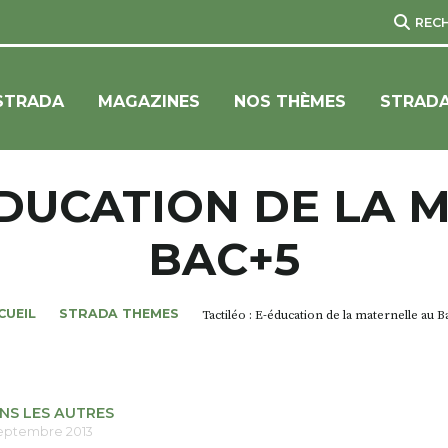
REC
STRADA
MAGAZINES
NOS THÈMES
STRADA
-ÉDUCATION DE LA 
BAC+5
CUEIL
STRADA THEMES
Tactiléo : E-éducation de la maternelle au B
UNS LES AUTRES
septembre 2013