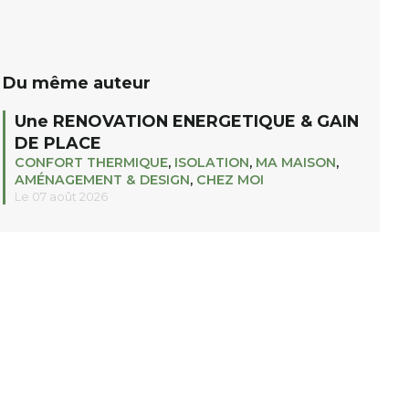
c’est maximiser les retombées […]
itinérant […]
Du même auteur
Une RENOVATION ENERGETIQUE & GAIN
DE PLACE
CONFORT THERMIQUE
,
ISOLATION
,
MA MAISON
,
AMÉNAGEMENT & DESIGN
,
CHEZ MOI
Le 07 août 2026