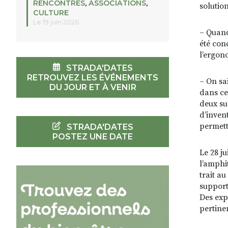
RENCONTRES
,
ASSOCIATIONS
,
solution
CULTURE
Le 19 juin 2026
– Quand
été con
l’ergon
STRADA'DATES
RETROUVEZ LES ÉVÉNEMENTS
– On sa
DU JOUR ET À VENIR
dans ce
deux su
d’inven
permett
STRADA'DATES
POSTEZ UNE DATE
Le 28 j
l’amphi
trait au
support
Des expe
pertin