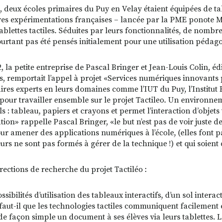
, deux écoles primaires du Puy en Velay étaient équipées de tab
es expérimentations françaises – lancée par la PME ponote 
 tablettes tactiles. Séduites par leurs fonctionnalités, de nomb
ourtant pas été pensés initialement pour une utilisation pédag
2, la petite entreprise de Pascal Bringer et Jean-Louis Colin, é
s, remportait l’appel à projet «Services numériques innovants 
ires experts en leurs domaines comme l’IUT du Puy, l’Institut
pour travailler ensemble sur le projet Tactileo. Un environnem
s : tableau, papiers et crayons et permet l’interaction d’objets 
ation» rappelle Pascal Bringer, «le but n’est pas de voir juste
ur amener des applications numériques à l’école, (elles font part
teurs ne sont pas formés à gérer de la technique !) et qui soie
irections de recherche du projet Tactiléo :
ssibilités d’utilisation des tableaux interactifs, d’un sol interact
aut-il que les technologies tactiles communiquent facilement entr
de façon simple un document à ses élèves via leurs tablettes. L