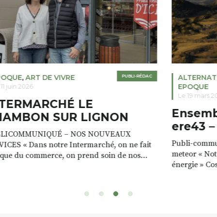
POQUE
,
ART DE VIVRE
PUBLI-RÉDAC
ALTERNAT
EPOQUE
11 juin 2026
Le 19 mars 2
NTERMARCHÉ LE
Ensembl
HAMBON SUR LIGNON
ere43 –
LICOMMUNIQUÉ – NOS NOUVEAUX
Publi-commun
ICES « Dans notre Intermarché, on ne fait
meteor « Not
 que du commerce, on prend soin de nos
énergie » Co
nts. Notre magasin est à la fois un lieu de vie,
valorisons le
encontres, avec toujours plus de services. »
a les ressou
 et Patricia VALETTE Prêt gratuit de
énergie : le b
eries nomades pour recharger votre
cours d’eau, 
éphone pendant que […]