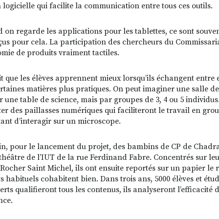
 logicielle qui facilite la communication entre tous ces outils.
 on regarde les applications pour les tablettes, ce sont souven
çus pour cela. La participation des chercheurs du Commissaria
omie de produits vraiment tactiles.
it que les élèves apprennent mieux lorsqu’ils échangent entre 
rtaines matières plus pratiques. On peut imaginer une salle de
r une table de science, mais par groupes de 3, 4 ou 5 individus
ter des paillasses numériques qui faciliteront le travail en gr
ant d’interagir sur un microscope.
uin, pour le lancement du projet, des bambins de CP de Chadrac
théâtre de l’IUT de la rue Ferdinand Fabre. Concentrés sur le
 Rocher Saint Michel, ils ont ensuite reportés sur un papier le 
s habituels cohabitent bien. Dans trois ans, 5000 élèves et ét
rts qualifieront tous les contenus, ils analyseront l’efficacité
ence.