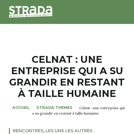
STRADA
MAGAZINES
CELNAT : UNE
ENTREPRISE QUI A SU
NOS THÈMES
GRANDIR EN RESTANT
STRADA’DATES
À TAILLE HUMAINE
ALTER STRADA
ACCUEIL
STRADA THEMES
Celnat : une entreprise qui
a su grandir en restant à taille humaine
ROSÉE DE MAI
RENCONTRES
,
LES UNS LES AUTRES