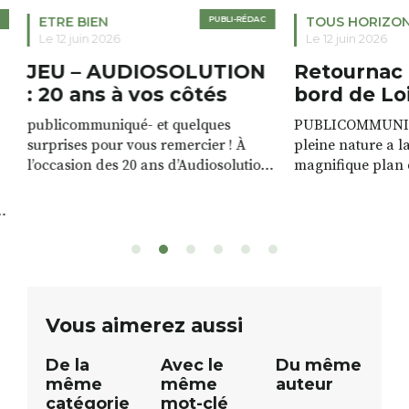
ETRE BIEN
PUBLI-RÉDAC
TOUS HORIZO
Le 12 juin 2026
Le 12 juin 2026
JEU – AUDIOSOLUTION
Retournac 
: 20 ans à vos côtés
bord de Lo
publicommuniqué- et quelques
PUBLICOMMUNIQU
surprises pour vous remercier ! À
pleine nature a l
l’occasion des 20 ans d’Audiosolution,
magnifique plan d
nous avons le plaisir d’organiser un
de rivière qui s’é
grand tirage au sort réservé à nos
plus d’un kilomètr
patients. De nombreux lots locaux
Le plan d’eau est 
sont à gagner, sélectionnés auprès
canoé / kayak 1 à
de commerçants, artisans et
solo, duo ou géan
partenaires de notre territoire : tirage
personnes. […]
public Samedi 26 septembre 2026 à
ue
Vous aimerez aussi
12h à […]
De la
Avec le
Du même
même
même
auteur
catégorie
mot-clé