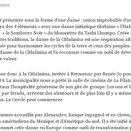
est présentée sous la forme d’une danse : union improbable d’
a des 4 éléments » avec une danse initiatique tibétaine « l’H
 » le Sombrero Noir » du Monastère du Tashi Lhumpo. Créée d
tes traditions, la danse de la Citlalmina est une respiration alt
lisée pour harmoniser les cycles de la terre et ceux des peuple
 danse de la Citlalmina et l’a reconnue comme un outil de dév
e valeur.
ue donc à la Citlalmina, invitée à Retournac par Renée-Jo pou
14. La municipalité nous a prêté la salle de cinéma de La Filatur
aux l’hospitalité généreuse de son gite de groupe. Les uns et l
t par Strada, arrivent des alentours et de plus loin (il y a m
ns. Le Cercle peut commencer.
mmes accueillis par Alexandro, basque espagnol et ex-clown, «
 amérindiens du Mexique et d’Amérique du sud. Il a été initié 
ansmet cette danse en Europe comme outil de transformation 