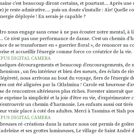
aine c’est beaucoup diront certains, et pourtant… Après une 
e) je reste admirative…. puis un doute s’installe : Aïe! Quell
énergie déployée ! En serais-je capable ?
ro nous engage sans cesse à ne pas écouter notre mental, à lâc
 Ce n’est pas une performance de danse. C’est un chemin d’har
nce de se transformer en « guerrier floral », de renoncer au co
rise et accueillir l’énergie comme force co-créatrice de la vie.
uelques découragements et beaucoup d’encouragements, de no
ensions , un feu intérieur et bien des sueurs, des éclats de ri
 légèreté, nous arrivons au bout du voyage, fiers de l’énergie d
res ont été alignées par la Citlalmina ! Carole est heureuse d’a
e de rencontres ultérieures plus riches. Forester aimerait qu
ie exprime la simplicité et la joie d’être en vie, d’expérimenter 
 s’entrouvrir un chemin d’harmonie. Les enfants aussi ont tirés
leur vraie place à coté des adultes. Merci à Yasmina et Siah po
reuses ré-créations dans la nature nous ont permis de goûter
adeleine et ses grottes lumineuses, Le village de Saint André 