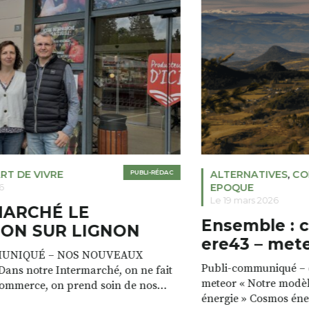
RT DE VIVRE
PUBLI-RÉDAC
ALTERNATIVES
,
CO
EPOQUE
6
Le 19 mars 2026
MARCHÉ LE
Ensemble : 
ON SUR LIGNON
ere43 – met
UNIQUÉ – NOS NOUVEAUX
Publi-communiqué – c
ans notre Intermarché, on ne fait
meteor « Notre modèl
commerce, on prend soin de nos
énergie » Cosmos éne
e magasin est à la fois un lieu de vie,