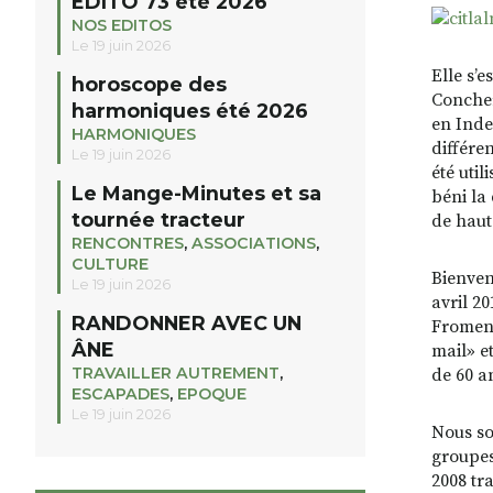
EDITO 73 été 2026
NOS EDITOS
Le 19 juin 2026
Elle s’
horoscope des
Concher
harmoniques été 2026
en Inde
HARMONIQUES
différen
Le 19 juin 2026
été uti
Le Mange-Minutes et sa
béni la
tournée tracteur
de haut
RENCONTRES
,
ASSOCIATIONS
,
CULTURE
Bienven
Le 19 juin 2026
avril 20
RANDONNER AVEC UN
Froment
ÂNE
mail» e
TRAVAILLER AUTREMENT
,
de 60 a
ESCAPADES
,
EPOQUE
Le 19 juin 2026
Nous so
groupes
2008 tr