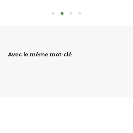
 d’eau est à explorer : en canoé / kayak 1 à 3
de rencontres
es, en paddle solo, duo ou géant jusqu’à 8
Rémy et Patr
sonnes. […]
batteries no
téléphone p
Avec le même mot-clé