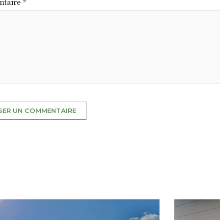
taire
*