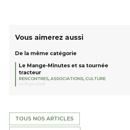
De nombreux lots locaux sont à gagner,
plan
sélectionnés auprès de commerçants, artisans et
plac
partenaires de notre territoire : tirage public
per
Samedi 26 septembre 2026 à 12h à […]
Vous aimerez aussi
De la même catégorie
Le Mange-Minutes et sa tournée
tracteur
RENCONTRES
,
ASSOCIATIONS
,
CULTURE
Le 19 juin 2026
TOUS NOS ARTICLES