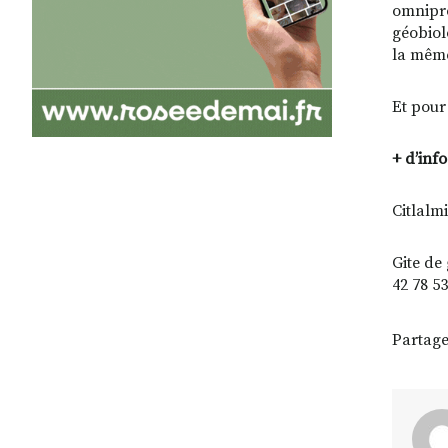
omnipré
géobiol
la même
Et pour
+ d’info
Citlalm
Gite de
42 78 53
Partage