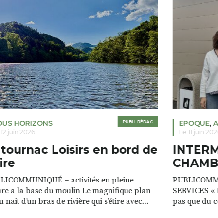
OUS HORIZONS
PUBLI-RÉDAC
EPOQUE
,
A
 12 juin 2026
Le 11 juin 202
tournac Loisirs en bord de
INTER
ire
CHAMB
LICOMMUNIQUÉ – activités en pleine
PUBLICOMM
re a la base du moulin Le magnifique plan
SERVICES « D
u nait d’un bras de rivière qui s’étire avec
pas que du 
e sur plus d’un kilomètre. Plaisirs de l’eau Le
clients. Notr