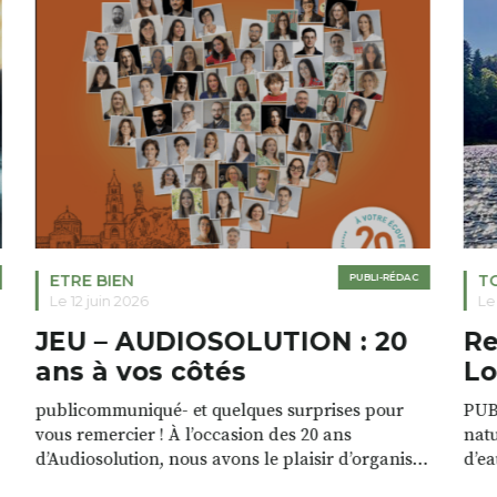
ETRE BIEN
PUBLI-RÉDAC
T
Le 12 juin 2026
Le
JEU – AUDIOSOLUTION : 20
Re
ans à vos côtés
Lo
publicommuniqué- et quelques surprises pour
PUB
vous remercier ! À l’occasion des 20 ans
natu
d’Audiosolution, nous avons le plaisir d’organiser
d’ea
un grand tirage au sort réservé à nos patients.
grâc