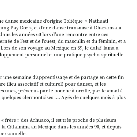
une danse mexicaine d’origine Toltèque » Nathuatl
ahung Pay Dor », et d’une danse transmise à Dharamsala
ans les années 60 lors d’une rencontre entre ces
ernée de l’est et de l’ouest, du masculin et du féminin, et a
s. Lors de son voyage au Mexique en 89, le dalaï-lama a
eloppement personnel et une pratique psycho-spirituelle
r une semaine d’apprentissage et de partage en cette fin
e (lieu associatif et culturel) pour danser, et les
es unes, prévenus par le bouche à oreille, par le «mail à
ême quelques clermontoises …. Agés de quelques mois à plus
 frère » des Arhuaco, il est très proche de plusieurs
à la Citlalmina au Mexique dans les années 90, et depuis
personnelle.