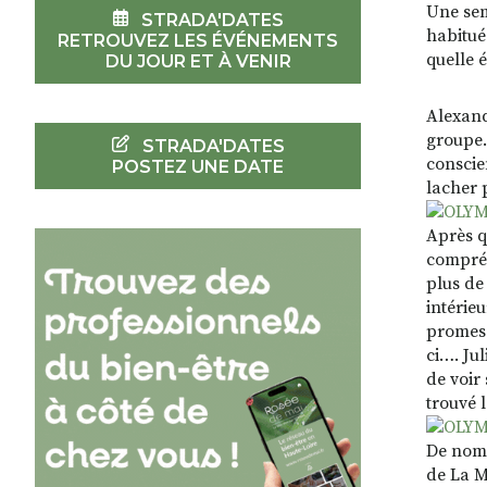
Une sem
STRADA'DATES
habitué
RETROUVEZ LES ÉVÉNEMENTS
quelle 
DU JOUR ET À VENIR
Alexand
groupe…
STRADA'DATES
conscie
POSTEZ UNE DATE
lacher p
Après q
compréh
plus de
intérieu
promess
ci…. Jul
de voir
trouvé 
De nomb
de La M