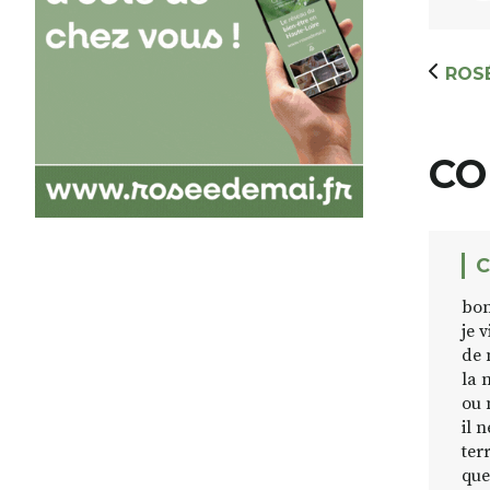
ROSÉ
CO
C
bon
je 
de 
la 
ou 
il 
ter
que