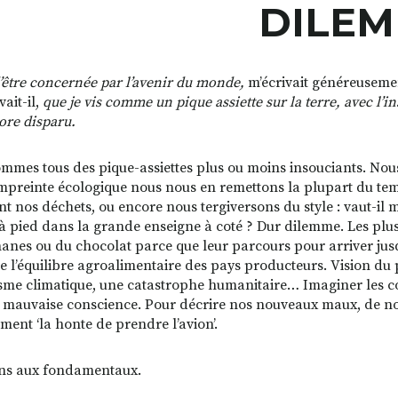
DILE
’être concernée par l’avenir du monde,
m’écrivait généreuseme
ait-il,
que je vis comme un pique assiette sur la terre, avec l’i
ore disparu.
mmes tous des pique-assiettes plus ou moins insouciants. Nous
mpreinte écologique nous nous en remettons la plupart du temp
nt nos déchets, ou encore nous tergiversons du style : vaut-il m
à pied dans la grande enseigne à coté ? Dur dilemme. Les plu
anes ou du chocolat parce que leur parcours pour arriver ju
e l’équilibre agroalimentaire des pays producteurs. Vision du p
sme climatique, une catastrophe humanitaire… Imaginer les co
mauvaise conscience. Pour décrire nos nouveaux maux, de nou
ement ‘la honte de prendre l’avion’.
ns aux fondamentaux.