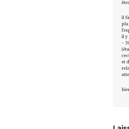
êtr
il 
pla
l’e
il y
– 2
(ét
cec
et 
rel
att
bie
Lais