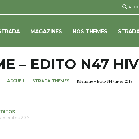
REC
STRADA
MAGAZINES
NOS THÈMES
STRADA
E – EDITO N47 HIV
ACCUEIL
STRADA THEMES
Dilemme – Edito N47 hiver 2019
EDITOS
 décembre 2019