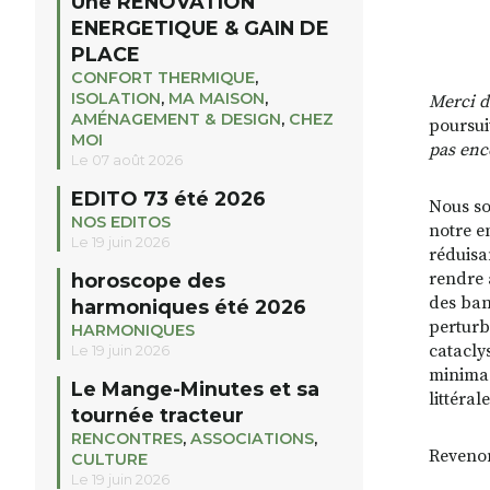
Une RENOVATION
ENERGETIQUE & GAIN DE
PLACE
CONFORT THERMIQUE
,
ISOLATION
,
MA MAISON
,
Merci d
AMÉNAGEMENT & DESIGN
,
CHEZ
poursuiv
MOI
pas enc
Le 07 août 2026
EDITO 73 été 2026
Nous so
NOS EDITOS
notre e
Le 19 juin 2026
réduisa
rendre 
horoscope des
des ban
harmoniques été 2026
perturb
HARMONIQUES
catacly
Le 19 juin 2026
minima 
Le Mange-Minutes et sa
littéral
tournée tracteur
RENCONTRES
,
ASSOCIATIONS
,
Reveno
CULTURE
Le 19 juin 2026