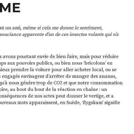
MME
nt un ami,
même si cela me donne le sentiment,
nsouciance apparente d’un de ces insectes volants qui n’a
 avons pourtant envie de bien faire, mais pour réduire
s aux pouvoirs publics, ou bien nous ‘bricolons’ en
ieux prendre la voiture pour aller acheter local, ou se
s engagés envisagent d’arrêter de manger des ananas,
squ’à nous génère trop de CO2 et que notre consommation
ire, au bout du bout de la réaction en chaine : un
nséquences de nos actes peut donner le vertige, et a
veaux mots apparaissent, en Suède, ‘flygskam’ signifie