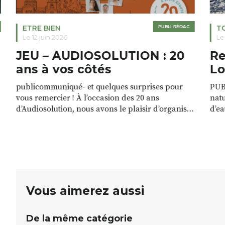
ETRE BIEN
PUBLI-RÉDAC
T
Le 12 juin 2026
Le
JEU – AUDIOSOLUTION : 20
Re
ans à vos côtés
Lo
publicommuniqué- et quelques surprises pour
PUB
vous remercier ! À l’occasion des 20 ans
natu
d’Audiosolution, nous avons le plaisir d’organiser
d’ea
un grand tirage au sort réservé à nos patients.
grâc
De nombreux lots locaux sont à gagner,
plan
sélectionnés auprès de commerçants, artisans et
plac
partenaires de notre territoire : tirage public
per
Samedi 26 septembre 2026 à 12h à […]
Vous aimerez aussi
De la même catégorie