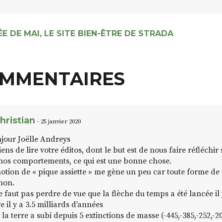
E DE MAI, LE SITE BIEN-ÊTRE DE STRADA
MMENTAIRES
hristian
- 25 janvier 2020
jour Joëlle Andreys
viens de lire votre éditos, dont le but est de nous faire réfléchi
nos comportements, ce qui est une bonne chose.
notion de « pique assiette » me gène un peu car toute forme de v
non.
ne faut pas perdre de vue que la flèche du temps a été lancée il
re il y a 3.5 milliards d’années
 la terre a subi depuis 5 extinctions de masse (-445,-385,-252,-2