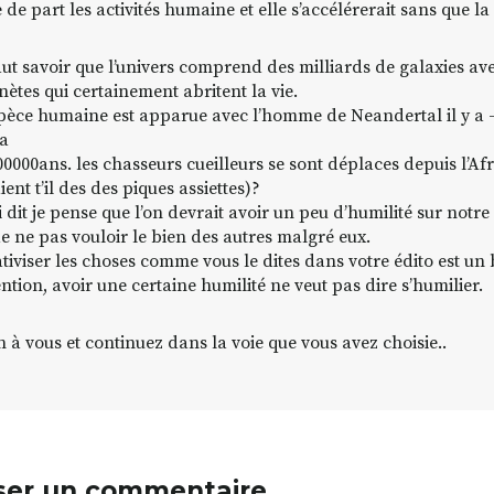
e de part les activités humaine et elle s’accélérerait sans que 
faut savoir que l’univers comprend des milliards de galaxies ave
nètes qui certainement abritent la vie.
spèce humaine est apparue avec l’homme de Neandertal il y a
 a
00000ans. les chasseurs cueilleurs se sont déplaces depuis l’Afr
aient t’il des des piques assiettes)?
i dit je pense que l’on devrait avoir un peu d’humilité sur notre
de ne pas vouloir le bien des autres malgré eux.
ativiser les choses comme vous le dites dans votre édito est un
ention, avoir une certaine humilité ne veut pas dire s’humilier.
n à vous et continuez dans la voie que vous avez choisie..
ser un commentaire