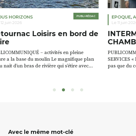
OUS HORIZONS
PUBLI-RÉDAC
EPOQUE
,
A
 12 juin 2026
Le 11 juin 202
tournac Loisirs en bord de
INTER
ire
CHAMB
LICOMMUNIQUÉ – activités en pleine
PUBLICOMM
re a la base du moulin Le magnifique plan
SERVICES « D
u nait d’un bras de rivière qui s’étire avec
pas que du 
e sur plus d’un kilomètre. Plaisirs de l’eau Le
clients. Notr
 d’eau est à explorer : en canoé / kayak 1 à 3
de rencontres
es, en paddle solo, duo ou géant jusqu’à 8
Rémy et Patr
sonnes. […]
batteries no
téléphone p
Avec le même mot-clé