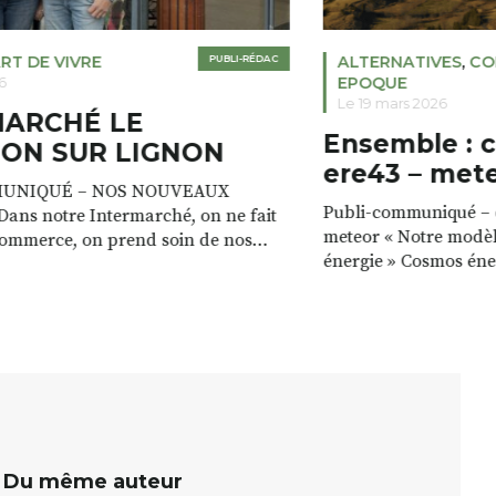
RT DE VIVRE
PUBLI-RÉDAC
ALTERNATIVES
,
CO
EPOQUE
6
Le 19 mars 2026
MARCHÉ LE
Ensemble : 
ON SUR LIGNON
ere43 – met
UNIQUÉ – NOS NOUVEAUX
Publi-communiqué – c
ans notre Intermarché, on ne fait
meteor « Notre modèl
commerce, on prend soin de nos
énergie » Cosmos éne
e magasin est à la fois un lieu de vie,
valorisons les ressour
, avec toujours plus de services. »
a les ressources pour
icia VALETTE Prêt gratuit de
énergie : le bois des fo
mades pour recharger votre
cours d’eau, le vent. 
endant que […]
ressources, c’est max
Du même auteur