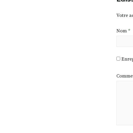
Votre a
Nom
*
Enreg
Commen