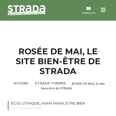
Menu
STRADA N°73
STRADA
MAGAZINES
ROSÉE DE MAI, LE
SITE BIEN-ÊTRE DE
NOS THÈMES
STRADA
STRADA’DATES
ACCUEIL
STRADA THEMES
ROSÉE DE MAI, le site
bien-être de STRADA
ALTER STRADA
ECOLOTHIQUE
,
MIAM MIAM
,
ETRE BIEN
ROSÉE DE MAI
Le 17 octobre 2019