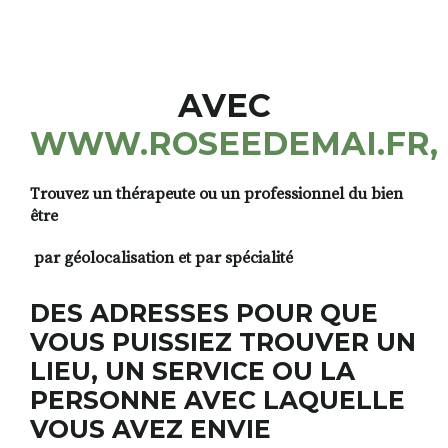
RECHERCHER
S'ABONNER
AVEC
S'INSCRIRE À LA NEWSLETTER
WWW.ROSEEDEMAI.FR,
FACEBOOK
INSTAGRAM
LINKEDIN
YOUTUBE
Trouvez un thérapeute ou un professionnel du bien
être
par géolocalisation et par spécialité
DES ADRESSES POUR QUE
VOUS PUISSIEZ TROUVER UN
LIEU, UN SERVICE OU LA
PERSONNE AVEC LAQUELLE
VOUS AVEZ ENVIE