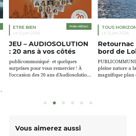
ETRE BIEN
PUBLI-RÉDAC
TOUS HORIZO
Le 12 juin 2026
Le 12 juin 2026
JEU – AUDIOSOLUTION
Retournac 
: 20 ans à vos côtés
bord de Lo
publicommuniqué- et quelques
PUBLICOMMUNIQU
surprises pour vous remercier ! À
pleine nature a l
l’occasion des 20 ans d’Audiosolution,
magnifique plan d
nous avons le plaisir d’organiser un
de rivière qui s’é
grand tirage au sort réservé à nos
plus d’un kilomètr
patients. De nombreux lots locaux
Le plan d’eau est 
sont à gagner, sélectionnés auprès
canoé / kayak 1 à
de commerçants, artisans et
solo, duo ou géan
partenaires de notre territoire : tirage
personnes. […]
public Samedi 26 septembre 2026 à
ue
Vous aimerez aussi
12h à […]