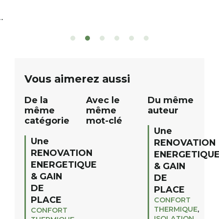
nous avons le plaisir d’organiser un
de rivière qui s’é
grand tirage au sort réservé à nos
plus d’un kilomètr
patients. De nombreux lots locaux
Le plan d’eau est 
sont à gagner, sélectionnés auprès
canoé / kayak 1 à
de commerçants, artisans et
solo, duo ou géan
partenaires de notre territoire : tirage
personnes. […]
public Samedi 26 septembre 2026 à
ue
Vous aimerez aussi
12h à […]
De la
Avec le
Du même
même
même
auteur
catégorie
mot-clé
Une
Une
RENOVATION
RENOVATION
ENERGETIQU
ENERGETIQUE
& GAIN
& GAIN
DE
DE
PLACE
PLACE
CONFORT
THERMIQUE
,
CONFORT
ISOLATION
,