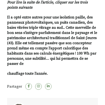
Pour lire la suite de l’article, cliquer sur les trois
points suivants
Il a opté entre autres pour une isolation paille, des
RECHERCHER
S'ABONNER
panneaux photovoltaïques, un puits canadien, des
S'INSCRIRE À LA NEWSLETTER
baies vitrées triple vitrage au sud.. Cette merveille de
FACEBOOK
INSTAGRAM
LINKEDIN
YOUTUBE
bon sens s’intègre parfaitement dans le paysage et le
patrimoine architectural traditionnel de Saint-Jeures
(43). Elle est tellement passive que son concepteur
prend même en compte l’apport calorifique des
habitants dans ses calculs énergétiques ! 100 Wh par
personne, une subtilité… qui lui permettra de se
passer de
chauffage toute l’année.
Partager