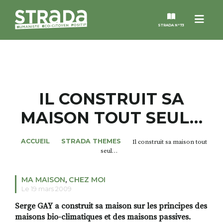
Men
STRADA N°73
STRADA
MAGAZINES
IL CONSTRUIT SA
MAISON TOUT SEUL…
NOS THÈMES
ACCUEIL
STRADA THEMES
Il construit sa maison tout
STRADA’DATES
seul…
ALTER STRADA
MA MAISON
,
CHEZ MOI
Le 19 mars 2009
ROSÉE DE MAI
Serge GAY a construit sa maison sur les principes des
maisons bio-climatiques et des maisons passives.