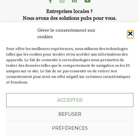
Entreprises locales ?
Nous avons des solutions pubs pour vous.
Gérer le consentement aux
cookies
NEWSLETTER
Suivez toute l'actu de Strada
Pour offrir les meilleures expériences, nous utilisons des technologies
telles que les cookies pour stocker et/ou accéder aux informations des
appareils. Le fait de consentir à ces technologies nous permettra de
traiter des données telles que le comportement de navigation ou les ID
uniques sur ce site. Le fait de ne pas consentir ou de retirer son
consentement peut avoir un effet négatif sur certaines caractéristiques
NOUS CONTACTER
et fonctions.
ACCEPTER
REFUSER
Plan du site
Mentions légales
Politique de confidentialité
PRÉFÉRENCES
Une création de l'Agence Oktopod