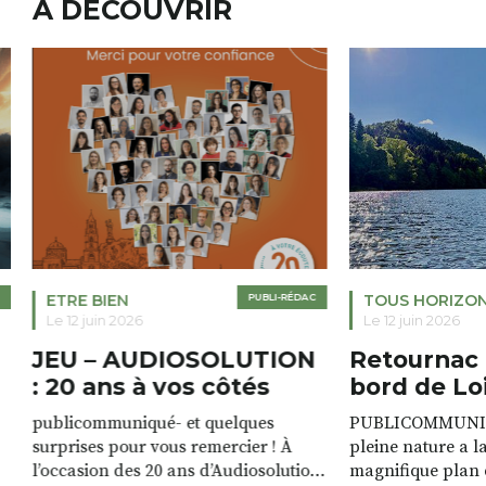
A DÉCOUVRIR
ETRE BIEN
PUBLI-RÉDAC
TOUS HORIZO
Le 12 juin 2026
Le 12 juin 2026
JEU – AUDIOSOLUTION
Retournac 
: 20 ans à vos côtés
bord de Lo
publicommuniqué- et quelques
PUBLICOMMUNIQU
surprises pour vous remercier ! À
pleine nature a l
l’occasion des 20 ans d’Audiosolution,
magnifique plan d