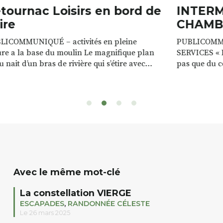
tournac Loisirs en bord de
INTER
ire
CHAMB
LICOMMUNIQUÉ – activités en pleine
PUBLICOMM
re a la base du moulin Le magnifique plan
SERVICES « D
u nait d’un bras de rivière qui s’étire avec
pas que du 
e sur plus d’un kilomètre. Plaisirs de l’eau Le
clients. Notr
 d’eau est à explorer : en canoé / kayak 1 à 3
de rencontres
es, en paddle solo, duo ou géant jusqu’à 8
Rémy et Patr
sonnes. […]
batteries no
téléphone p
Avec le même mot-clé
La constellation VIERGE
ESCAPADES
,
RANDONNÉE CÉLESTE
Le 26 mars 2025