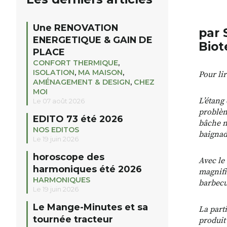
Une RENOVATION
par 
ENERGETIQUE & GAIN DE
Biot
PLACE
CONFORT THERMIQUE
,
ISOLATION
,
MA MAISON
,
Pour lir
AMÉNAGEMENT & DESIGN
,
CHEZ
MOI
L’étang 
Le 07 août 2026
problèm
EDITO 73 été 2026
bâche n
NOS EDITOS
baignad
Le 19 juin 2026
horoscope des
Avec le
harmoniques été 2026
magnifi
HARMONIQUES
barbecu
Le 19 juin 2026
Le Mange-Minutes et sa
La part
tournée tracteur
produit