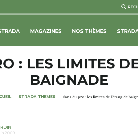
REC
STRADA
MAGAZINES
NOS THÈMES
STRADA
RO : LES LIMITES D
BAIGNADE
CUEIL
STRADA THEMES
L’avis du pro : les limites de l’étang de bai
ARDIN
uin 2009