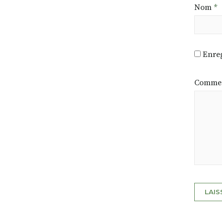
Nom
*
Enreg
Commen