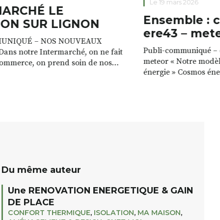
Le 19 mars 2026
MARCHÉ LE
Ensemble : 
ON SUR LIGNON
ere43 – met
UNIQUÉ – NOS NOUVEAUX
Publi-communiqué – c
ans notre Intermarché, on ne fait
meteor « Notre modèl
commerce, on prend soin de nos
énergie » Cosmos éne
e magasin est à la fois un lieu de vie,
valorisons les ressour
, avec toujours plus de services. »
a les ressources pour
icia VALETTE Prêt gratuit de
énergie : le bois des fo
mades pour recharger votre
cours d’eau, le vent. 
endant que […]
ressources, c’est max
Du même auteur
Une RENOVATION ENERGETIQUE & GAIN
DE PLACE
CONFORT THERMIQUE
,
ISOLATION
,
MA MAISON
,