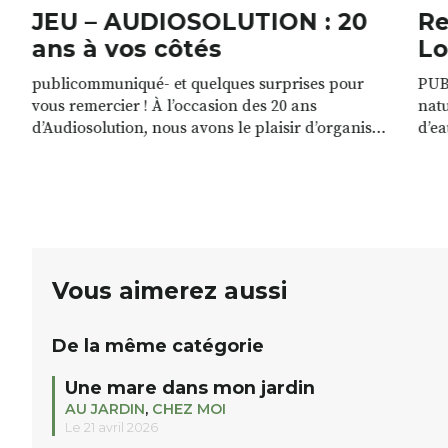
JEU – AUDIOSOLUTION : 20
Re
ans à vos côtés
Lo
publicommuniqué- et quelques surprises pour
PUB
vous remercier ! À l’occasion des 20 ans
natu
d’Audiosolution, nous avons le plaisir d’organiser
d’ea
un grand tirage au sort réservé à nos patients.
grâc
De nombreux lots locaux sont à gagner,
plan
sélectionnés auprès de commerçants, artisans et
plac
partenaires de notre territoire : tirage public
per
Samedi 26 septembre 2026 à 12h à […]
Vous aimerez aussi
De la même catégorie
Une mare dans mon jardin
AU JARDIN
,
CHEZ MOI
Le 21 avril 2026