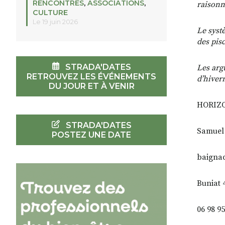
RENCONTRES
,
ASSOCIATIONS
,
raisonn
CULTURE
Le 19 juin 2026
Le syst
des pisc
STRADA'DATES
Les arg
RETROUVEZ LES ÉVÉNEMENTS
d’hiver
DU JOUR ET À VENIR
HORIZ
STRADA'DATES
Samuel 
POSTEZ UNE DATE
baignad
Buniat
06 98 95