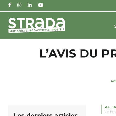
FACEBOOK
INSTAGRAM
LINKEDIN
YOUTUBE
L’AVIS DU P
AC
AU J
Le 19 j
Les derniers articles