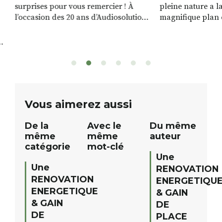
surprises pour vous remercier ! À
pleine nature a l
l’occasion des 20 ans d’Audiosolution,
magnifique plan d
nous avons le plaisir d’organiser un
de rivière qui s’é
grand tirage au sort réservé à nos
plus d’un kilomètr
patients. De nombreux lots locaux
Le plan d’eau est 
sont à gagner, sélectionnés auprès
canoé / kayak 1 à
de commerçants, artisans et
solo, duo ou géan
partenaires de notre territoire : tirage
personnes. […]
public Samedi 26 septembre 2026 à
ue
Vous aimerez aussi
12h à […]
De la
Avec le
Du même
même
même
auteur
catégorie
mot-clé
Une
Une
RENOVATION
RENOVATION
ENERGETIQU
ENERGETIQUE
& GAIN
& GAIN
DE
DE
PLACE