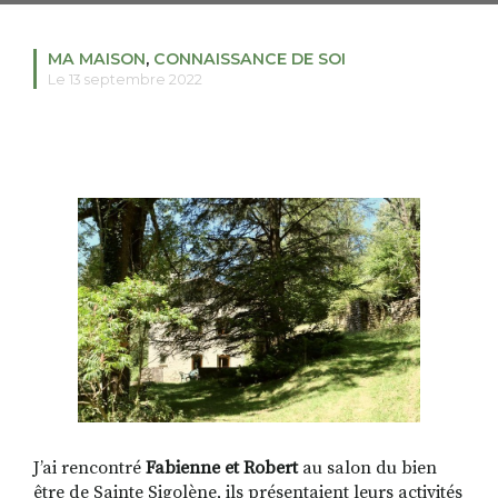
MA MAISON
,
CONNAISSANCE DE SOI
Le 13 septembre 2022
RECHERCHER
S'ABONNER
S'INSCRIRE À LA NEWSLETTER
FACEBOOK
INSTAGRAM
LINKEDIN
YOUTUBE
J’ai rencontré
Fabienne et Robert
au salon du bien
être de Sainte Sigolène, ils présentaient leurs activités